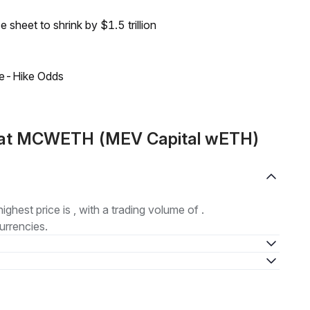
sheet to shrink by $1.5 trillion
ate-Hike Odds
mat MCWETH (MEV Capital wETH)
highest price is , with a trading volume of .
urrencies.