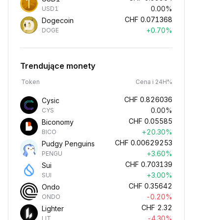
0.00%
USD1
CHF
0.071368
Dogecoin
+0.70%
DOGE
Trendujące monety
Token
Cena i 24H%
CHF
0.826036
Cysic
0.00%
CYS
CHF
0.05585
Biconomy
+20.30%
BICO
CHF
0.00629253
Pudgy Penguins
+3.60%
PENGU
CHF
0.703139
Sui
+3.00%
SUI
CHF
0.35642
Ondo
-0.20%
ONDO
CHF
2.32
Lighter
-4.30%
LIT