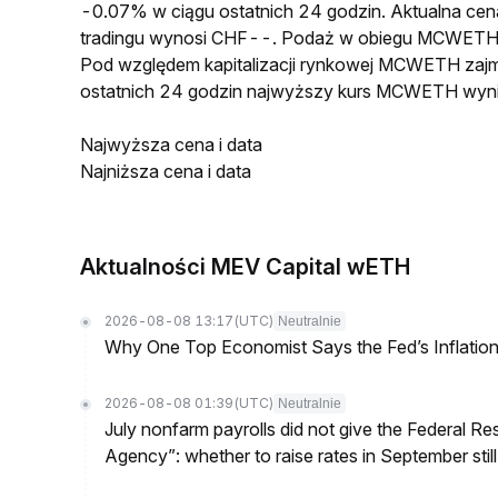
-0.07% w ciągu ostatnich 24 godzin. Aktualna 
tradingu wynosi CHF--. Podaż w obiegu MCWETH 
Pod względem kapitalizacji rynkowej MCWETH zajmu
ostatnich 24 godzin najwyższy kurs MCWETH wyni
Najwyższa cena i data
Najniższa cena i data
Aktualności MEV Capital wETH
2026-08-08 13:17
(UTC)
Neutralnie
Why One Top Economist Says the Fed’s Inflation
2026-08-08 01:39
(UTC)
Neutralnie
July nonfarm payrolls did not give the Federal 
Agency”: whether to raise rates in September still