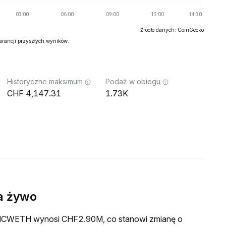
Źródło danych: CoinGecko
warancji przyszłych wyników.
Historyczne maksimum
Podaż w obiegu
4,147.31
1.73K
a żywo
wa MCWETH wynosi CHF2.90M, co stanowi zmianę o