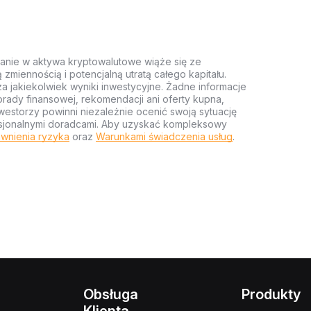
anie w aktywa kryptowalutowe wiąże się ze
miennością i potencjalną utratą całego kapitału.
za jakiekolwiek wyniki inwestycyjne. Żadne informacje
rady finansowej, rekomendacji ani oferty kupna,
estorzy powinni niezależnie ocenić swoją sytuację
ofesjonalnymi doradcami. Aby uzyskać kompleksowy
wnienia ryzyka
oraz
Warunkami świadczenia usług
.
Obsługa
Produkty