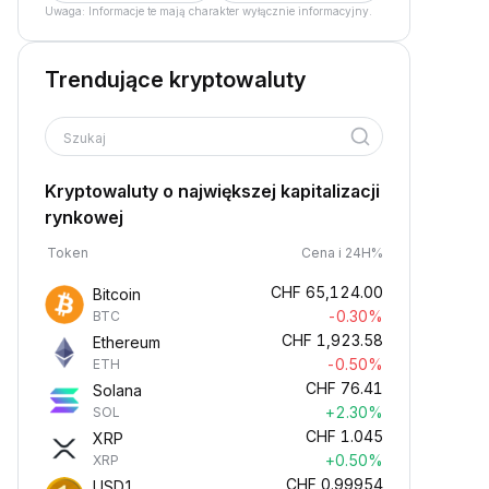
Uwaga: Informacje te mają charakter wyłącznie informacyjny.
Trendujące kryptowaluty
Szukaj
Kryptowaluty o największej kapitalizacji
rynkowej
Token
Cena i 24H%
CHF
65,124.00
Bitcoin
-0.30%
BTC
CHF
1,923.58
Ethereum
-0.50%
ETH
CHF
76.41
Solana
+2.30%
SOL
CHF
1.045
XRP
+0.50%
XRP
CHF
0.99954
USD1