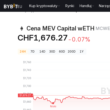
Kup kryptowaluty
Rynki
Handluj
Narzęd
Ceny kryptowalut
Cena MEV Capital wETH MCWET
Cena MEV Capital wETH
MCWE
CHF1,676.27
-0.07%
24H
7D
14D
30D
60D
200D
1Y