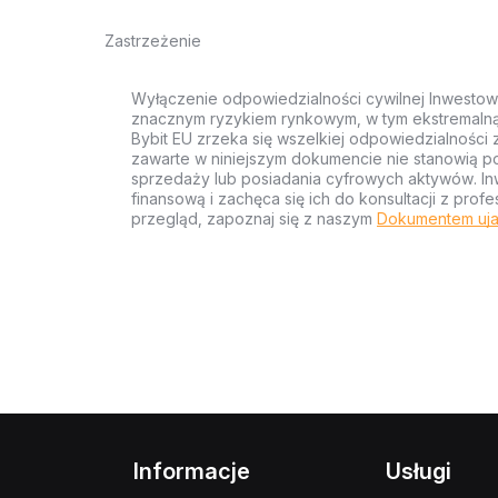
Zastrzeżenie
Wyłączenie odpowiedzialności cywilnej Inwestow
znacznym ryzykiem rynkowym, w tym ekstremalną z
Bybit EU zrzeka się wszelkiej odpowiedzialności 
zawarte w niniejszym dokumencie nie stanowią po
sprzedaży lub posiadania cyfrowych aktywów. Inw
finansową i zachęca się ich do konsultacji z pr
przegląd, zapoznaj się z naszym
Dokumentem uja
Informacje
Usługi