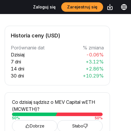
Zarejestruj się
Zaloguj się
Historia ceny (USD)
Porównanie dat
% zmiana
Dzisiaj
-0.06%
7 dni
+3.12%
14 dni
+2.86%
30 dni
+10.29%
Co dzisiaj sądzisz o MEV Capital wETH
(MCWETH)?
50
%
50
%
Dobrze
Słabo