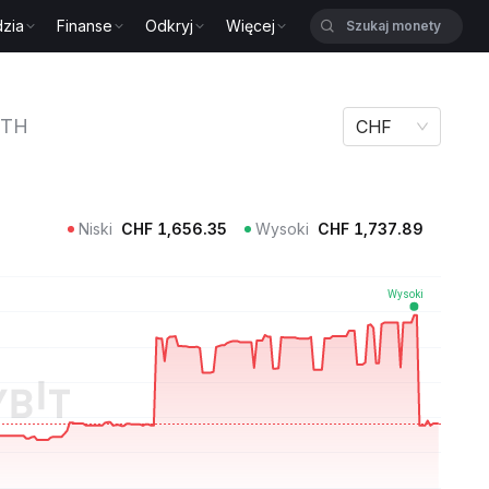
zia
Finanse
Odkryj
Więcej
H
TH
CHF
Niski
CHF
1,656.35
Wysoki
CHF
1,737.89