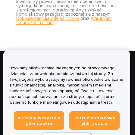
Inwestorzy powinni niezależnie ocenić swoją
sytuację finansową i zachęca się ich do konsultacji
z profesjonalnymi doradcami. Aby uzyskać
kompleksowy przegląd, zapoznaj się z naszym
Dokumentem ujawnienia ryzyka
oraz
Warunkami
świadczenia usług
.
Informacje
Używamy plików cookie niezbędnych do prawidłowego
działania i zapewnienia bezpieczeństwa tej strony. Za
Usługi
Twoją zgodą wykorzystujemy również pliki cookie związane
z funkcjonalnością, analityką, marketingiem i mediami
społecznościowymi, aby zapamiętać Twoje ustawienia,
Obsługa Klienta
poznać sposób korzystania ze strony, ulepszać ją oraz
wspierać funkcje marketingowe i udostępniania treści.
Produkty
Akceptuj wszystkie
Odrzuć dodatkowe
Informacje prawne
pliki cookie
pliki cookie