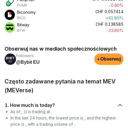
-0.90%
PUMP
CHF
0.057414
Biconomy
+41.80%
BICO
CHF
0.138585
Bitway
-23.80%
BTW
Obserwuj nas w mediach społecznościowych
Followers
+
Obserwuj
@Bybit EU
Często zadawane pytania na temat MEV
(MEVerse)
1. How much is today?
As of , () is trading at .
In the last 24 hours, the lowest price is , and the highest
price is , with a trading volume of .