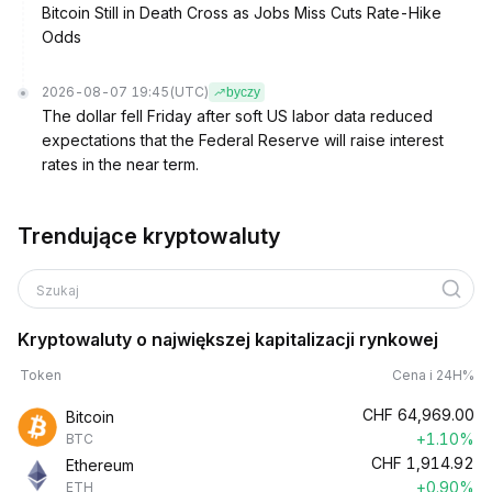
Bitcoin Still in Death Cross as Jobs Miss Cuts Rate-Hike
Odds
2026-08-07 19:45
(UTC)
byczy
The dollar fell Friday after soft US labor data reduced
expectations that the Federal Reserve will raise interest
rates in the near term.
Trendujące kryptowaluty
Szukaj
Kryptowaluty o największej kapitalizacji rynkowej
Token
Cena i 24H%
CHF
64,969.00
Bitcoin
+1.10%
BTC
CHF
1,914.92
Ethereum
+0.90%
ETH