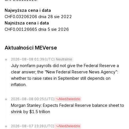
Najwyższa cena i data
CHF0.03206206 dnia 28 sie 2022
Najniższa cena i data
CHF0.00126665 dnia 5 sie 2026
Aktualności MEVerse
2026-08-08 01:39
(UTC)
Neutralnie
July nonfarm payrolls did not give the Federal Reserve a
clear answer; the “New Federal Reserve News Agency”:
whether to raise rates in September still depends on
inflation.
2026-08-08 00:25
(UTC)
Niedźwiedzio
Morgan Stanley: Expects Federal Reserve balance sheet to
shrink by $1.5 trillion
2026-08-07 23:28
(UTC)
Niedźwiedzio