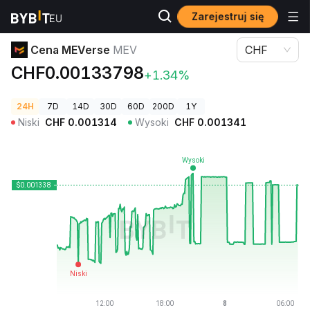
Zarejestruj się
Ceny kryptowalut
Cena MEVerse MEV
Cena MEVerse
MEV
CHF
CHF0.00133798
+1.34%
24H
7D
14D
30D
60D
200D
1Y
Niski
CHF
0.001314
Wysoki
CHF
0.001341