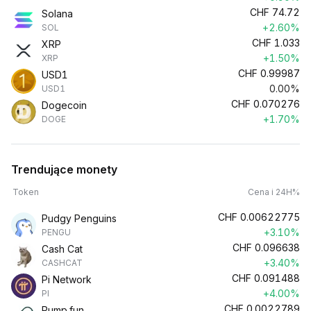
CHF
74.72
Solana
+2.60%
SOL
CHF
1.033
XRP
+1.50%
XRP
CHF
0.99987
USD1
0.00%
USD1
CHF
0.070276
Dogecoin
+1.70%
DOGE
Trendujące monety
Token
Cena i 24H%
CHF
0.00622775
Pudgy Penguins
+3.10%
PENGU
CHF
0.096638
Cash Cat
+3.40%
CASHCAT
CHF
0.091488
Pi Network
+4.00%
PI
CHF
0.0022789
Pump.fun