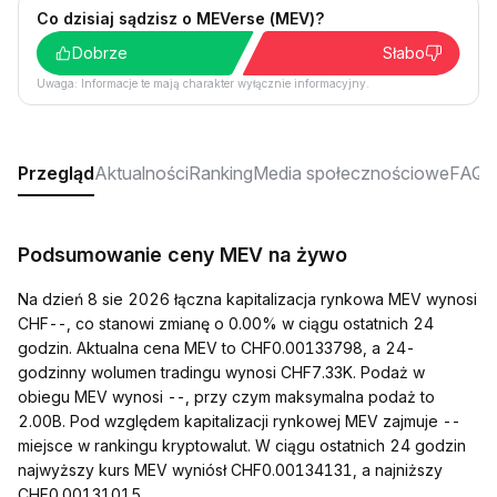
Co dzisiaj sądzisz o MEVerse (MEV)?
Dobrze
Słabo
Uwaga: Informacje te mają charakter wyłącznie informacyjny.
Przegląd
Aktualności
Ranking
Media społecznościowe
FAQ
Podsumowanie ceny MEV na żywo
Na dzień 8 sie 2026 łączna kapitalizacja rynkowa MEV wynosi
CHF--, co stanowi zmianę o 0.00% w ciągu ostatnich 24
godzin. Aktualna cena MEV to CHF0.00133798, a 24-
godzinny wolumen tradingu wynosi CHF7.33K. Podaż w
obiegu MEV wynosi --, przy czym maksymalna podaż to
2.00B. Pod względem kapitalizacji rynkowej MEV zajmuje --
miejsce w rankingu kryptowalut. W ciągu ostatnich 24 godzin
najwyższy kurs MEV wyniósł CHF0.00134131, a najniższy
CHF0.00131015.