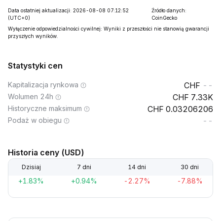
Data ostatniej aktualizacji: 2026-08-08 07:12:52
Źródło danych:
(UTC+0)
CoinGecko
Wyłączenie odpowiedzialności cywilnej: Wyniki z przeszłości nie stanowią gwarancji
przyszłych wyników.
Statystyki cen
Kapitalizacja rynkowa
--
Wolumen 24h
7.33K
Historyczne maksimum
0.03206206
Podaż w obiegu
--
Historia ceny (USD)
Dzisiaj
7 dni
14 dni
30 dni
+1.83%
+0.94%
-2.27%
-7.88%