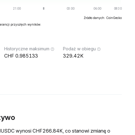
Źródło danych: CoinGecko
warancji przyszłych wyników.
Historyczne maksimum
Podaż w obiegu
0.985133
329.42K
żywo
a MUSDC wynosi CHF266.84K, co stanowi zmianę o