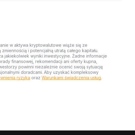
anie w aktywa kryptowalutowe wiąże się ze
miennością i potencjalną utratą całego kapitału.
za jakiekolwiek wyniki inwestycyjne. Żadne informacje
rady finansowej, rekomendacji ani oferty kupna,
estorzy powinni niezależnie ocenić swoją sytuację
ofesjonalnymi doradcami. Aby uzyskać kompleksowy
wnienia ryzyka
oraz
Warunkami świadczenia usług
.