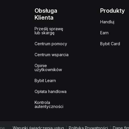
Obsługa
Produkty
Klienta
Handluj
Prześlij sprawę
lub skargę
Earn
Centrum pomocy
Bybit Card
Centrum wsparcia
Opinie
użytkowników
Bybit Learn
Opłata handlowa
Kontrola
autentyczności
ne.
Warunki świadczenia usług
|
Polityka Prywatności
|
Dane fi