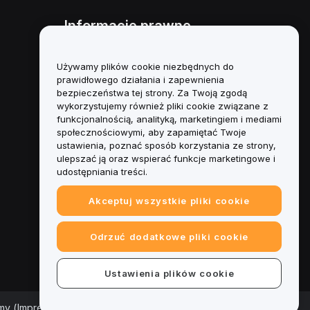
Informacje prawne
Polityka dotycząca konfliktu
interesów
Używamy plików cookie niezbędnych do
prawidłowego działania i zapewnienia
Podsumowanie polityki
bezpieczeństwa tej strony. Za Twoją zgodą
powiernictwa i zarządzania
wykorzystujemy również pliki cookie związane z
funkcjonalnością, analityką, marketingiem i mediami
Informacje ESG
społecznościowymi, aby zapamiętać Twoje
ustawienia, poznać sposób korzystania ze strony,
Biuletyny informacyjne
ulepszać ją oraz wspierać funkcje marketingowe i
kryptoaktywów
udostępniania treści.
Akceptuj wszystkie pliki cookie
Odrzuć dodatkowe pliki cookie
Ustawienia plików cookie
rmy (Impressum)
|
Centrum preferencji plików cookie