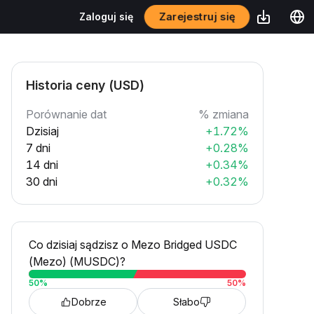
Zarejestruj się
Zaloguj się
Historia ceny (USD)
Porównanie dat
% zmiana
Dzisiaj
+1.72%
7 dni
+0.28%
14 dni
+0.34%
30 dni
+0.32%
Co dzisiaj sądzisz o Mezo Bridged USDC
(Mezo) (MUSDC)?
50
%
50
%
Dobrze
Słabo