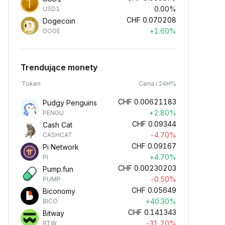
0.00%
USD1
CHF
0.070208
Dogecoin
+1.60%
DOGE
Trendujące monety
Token
Cena i 24H%
CHF
0.00621183
Pudgy Penguins
+2.80%
PENGU
CHF
0.09344
Cash Cat
-4.70%
CASHCAT
CHF
0.09167
Pi Network
+4.70%
PI
CHF
0.00230203
Pump.fun
-0.50%
PUMP
CHF
0.05649
Biconomy
+40.30%
BICO
CHF
0.141343
Bitway
-31.20%
BTW