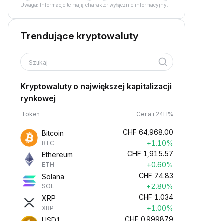
Uwaga: Informacje te mają charakter wyłącznie informacyjny.
Trendujące kryptowaluty
Szukaj
Kryptowaluty o największej kapitalizacji
rynkowej
Token
Cena i 24H%
CHF
64,968.00
Bitcoin
+1.10%
BTC
CHF
1,915.57
Ethereum
+0.60%
ETH
CHF
74.83
Solana
+2.80%
SOL
CHF
1.034
XRP
+1.00%
XRP
CHF
0.999879
USD1