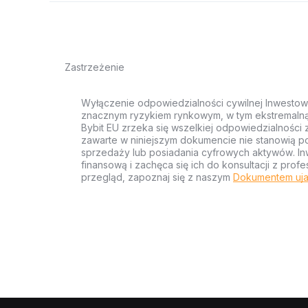
Zastrzeżenie
Wyłączenie odpowiedzialności cywilnej Inwestow
znacznym ryzykiem rynkowym, w tym ekstremalną z
Bybit EU zrzeka się wszelkiej odpowiedzialności 
zawarte w niniejszym dokumencie nie stanowią po
sprzedaży lub posiadania cyfrowych aktywów. Inw
finansową i zachęca się ich do konsultacji z pr
przegląd, zapoznaj się z naszym
Dokumentem uja