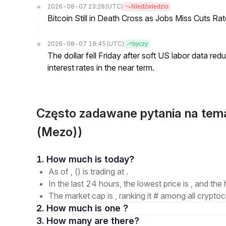
2026-08-07 23:28
(UTC)
Niedźwiedzio
Bitcoin Still in Death Cross as Jobs Miss Cuts R
2026-08-07 19:45
(UTC)
byczy
The dollar fell Friday after soft US labor data re
interest rates in the near term.
Często zadawane pytania na te
(Mezo))
1. How much is today?
As of , () is trading at .
In the last 24 hours, the lowest price is , and the 
The market cap is , ranking it # among all cryptoc
2. How much is one ?
3. How many are there?