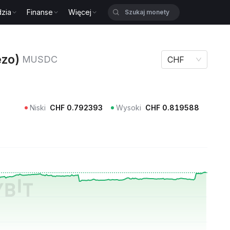
zia
Finanse
Więcej
) MUSDC
zo)
MUSDC
CHF
Niski
CHF
0.792393
Wysoki
CHF
0.819588