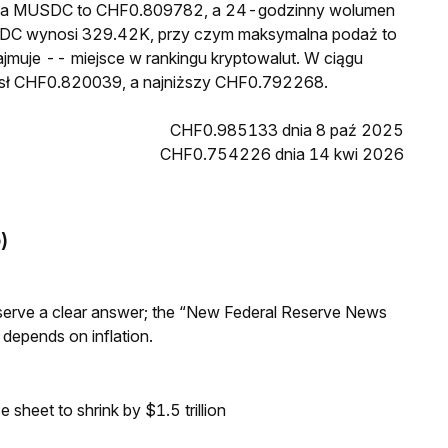
cena MUSDC to CHF0.809782, a 24-godzinny wolumen
DC wynosi 329.42K, przy czym maksymalna podaż to
jmuje -- miejsce w rankingu kryptowalut. W ciągu
ósł CHF0.820039, a najniższy CHF0.792268.
CHF0.985133 dnia 8 paź 2025
CHF0.754226 dnia 14 kwi 2026
)
Reserve a clear answer; the “New Federal Reserve News
 depends on inflation.
sheet to shrink by $1.5 trillion