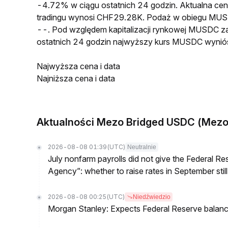
-4.72% w ciągu ostatnich 24 godzin. Aktualna 
tradingu wynosi CHF29.28K. Podaż w obiegu MUS
--. Pod względem kapitalizacji rynkowej MUSDC za
ostatnich 24 godzin najwyższy kurs MUSDC wyni
Najwyższa cena i data
Najniższa cena i data
Aktualności Mezo Bridged USDC (Mezo
2026-08-08 01:39
(UTC)
Neutralnie
July nonfarm payrolls did not give the Federal 
Agency”: whether to raise rates in September still
2026-08-08 00:25
(UTC)
Niedźwiedzio
Morgan Stanley: Expects Federal Reserve balance 