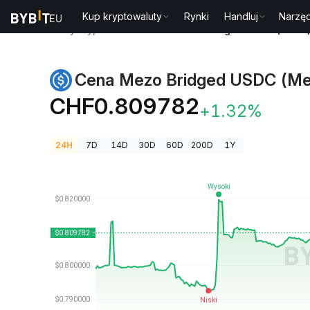
Kup kryptowaluty
Rynki
Handluj
Narzęd
Ceny kryptowalut
Cena Mezo Bridged USDC (Mezo
Cena Mezo Bridged USDC (Me
CHF0.809782
+1.32%
24H
7D
14D
30D
60D
200D
1Y