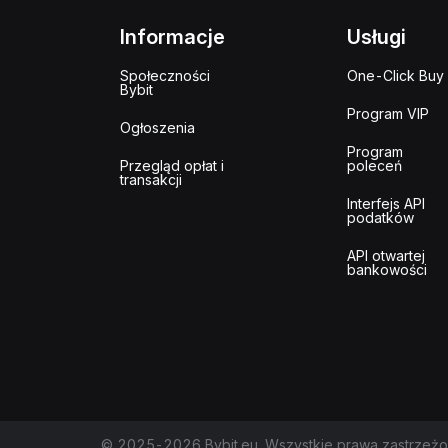
Informacje
Usługi
Społeczności
One-Click Buy
Bybit
Program VIP
Ogłoszenia
Program
Przegląd opłat i
poleceń
transakcji
Interfejs API
podatków
API otwartej
bankowości
© 2025-2026 Bybit.eu. Wszystkie prawa zastrzeżo