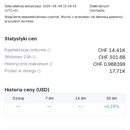
Data ostatniej aktualizacji: 2026-08-08 15:58:43
Źródło danych:
(UTC+0)
CoinGecko
Wyłączenie odpowiedzialności cywilnej: Wyniki z przeszłości nie stanowią gwarancji
przyszłych wyników.
Statystyki cen
Kapitalizacja rynkowa
14.41K
Wolumen 24h
501.68
Historyczne maksimum
0.988399
Podaż w obiegu
17.71K
Historia ceny (USD)
Dzisiaj
7 dni
14 dni
30 dni
--
--
--
+0.28%