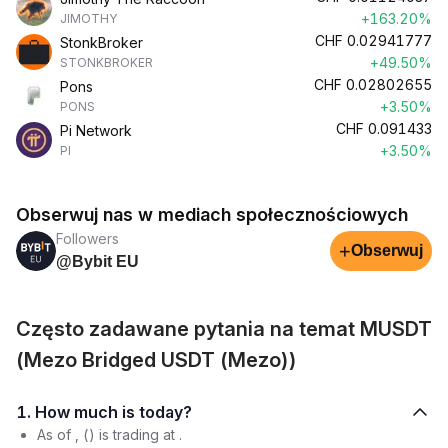
+163.20%
JIMOTHY
CHF
0.02941777
StonkBroker
+49.50%
STONKBROKER
CHF
0.02802655
Pons
+3.50%
PONS
CHF
0.091433
Pi Network
+3.50%
PI
Obserwuj nas w mediach społecznościowych
Followers
+
Obserwuj
@Bybit EU
Często zadawane pytania na temat MUSDT
(Mezo Bridged USDT (Mezo))
1. How much is today?
As of , () is trading at .