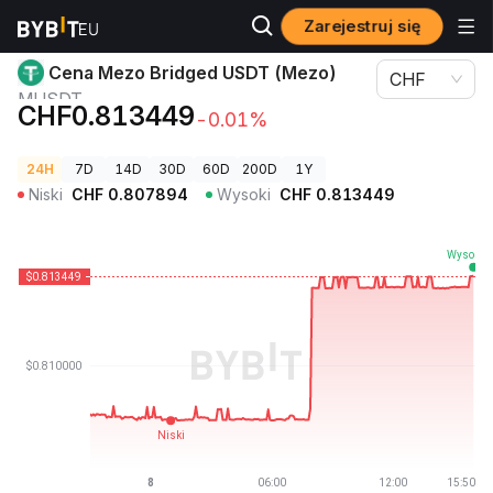
Zarejestruj się
Ceny kryptowalut
Cena Mezo Bridged USDT (Mezo) MUSDT
Cena Mezo Bridged USDT (Mezo)
CHF
MUSDT
CHF0.813449
-0.01%
24H
7D
14D
30D
60D
200D
1Y
Niski
CHF
0.807894
Wysoki
CHF
0.813449