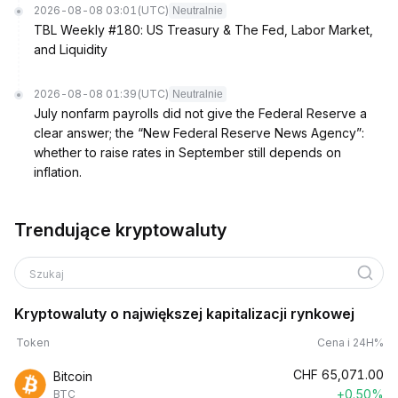
2026-08-08 03:01
(UTC)
Neutralnie
TBL Weekly #180: US Treasury & The Fed, Labor Market,
and Liquidity
2026-08-08 01:39
(UTC)
Neutralnie
July nonfarm payrolls did not give the Federal Reserve a
clear answer; the “New Federal Reserve News Agency”:
whether to raise rates in September still depends on
inflation.
Trendujące kryptowaluty
Szukaj
Kryptowaluty o największej kapitalizacji rynkowej
Token
Cena i 24H%
CHF
65,071.00
Bitcoin
+0.50%
BTC