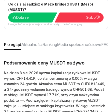
Co dzisiaj sądzisz o Mezo Bridged USDT (Mezo)
(MUSDT)?
Dobrze
Słabo
Uwaga: Informacje te mają charakter wyłącznie informacyjny.
Przegląd
Aktualności
Ranking
Media społecznościowe
FAQ
Podsumowanie ceny MUSDT na żywo
Na dzień 8 sie 2026 łączna kapitalizacja rynkowa MUSDT
wynosi CHF14.41K, co stanowi zmianę o 0.00% w ciągu
ostatnich 24 godzin. Aktualna cena MUSDT to CHF0.813449,
a 24-godzinny wolumen tradingu wynosi CHF501.68. Podaż
w obiegu MUSDT wynosi 17.71K, przy czym maksymalna
podaż to --. Pod względem kapitalizacji rynkowej MUSDT
zajmuje -- miejsce w rankingu kryptowalut. W ciągu ostatnich
24 godzin najwyższy kurs MUSDT wyniósł CHF0.813453, a