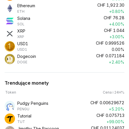
CHF
1,922.30
Ethereum
+0.80%
ETH
CHF
76.28
Solana
+4.00%
SOL
CHF
1.044
XRP
+3.00%
XRP
CHF
0.999526
USD1
0.00%
USD1
CHF
0.071184
Dogecoin
+2.40%
DOGE
Trendujące monety
Token
Cena i 24H%
CHF
0.00629672
Pudgy Penguins
+5.20%
PENGU
CHF
0.075713
Tutorial
+99.00%
TUT
CHF
0.01124037
Jimothy The Raccoon