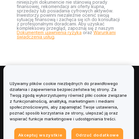
niniejszym dokumencie nie stanowią porady
finansowej, rekomendacji ani oferty kupna,
sprzedaży lub posiadania cyfrowych aktywów.
Inwestorzy powinni niezależnie ocenić swoją
sytuację finansową i zachęca się ich do konsultacji
z profesjonalnymi doradcami. Aby uzyskać
kompleksowy przegląd, zapoznaj się z naszym
Dokumentem ujawnienia ryzyka
oraz
Warunkami
świadczenia usług
.
Informacje
Używamy plików cookie niezbędnych do prawidłowego
działania i zapewnienia bezpieczeństwa tej strony. Za
Usługi
Twoją zgodą wykorzystujemy również pliki cookie związane
z funkcjonalnością, analityką, marketingiem i mediami
społecznościowymi, aby zapamiętać Twoje ustawienia,
Obsługa Klienta
poznać sposób korzystania ze strony, ulepszać ją oraz
wspierać funkcje marketingowe i udostępniania treści.
Produkty
Akceptuj wszystkie
Odrzuć dodatkowe