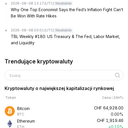
2026-08-08 13:17
(UTC)
Neutralnie
Why One Top Economist Says the Fed’s Inflation Fight Can’t
Be Won With Rate Hikes
2026-08-08 03:01
(UTC)
Neutralnie
TBL Weekly #180: US Treasury & The Fed, Labor Market,
and Liquidity
Trendujące kryptowaluty
Szukaj
Kryptowaluty o największej kapitalizacji rynkowej
Token
Cena i 24H%
CHF
64,928.00
Bitcoin
0.00%
BTC
CHF
1,919.46
Ethereum
+0.10%
ETH