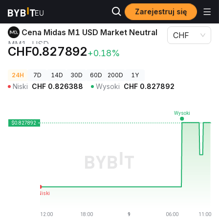
Zarejestruj się
Ceny kryptowalut
Cena Midas M1 USD Market Neutral MM1-USD
Cena Midas M1 USD Market Neutral
CHF
MM1-USD
CHF0.827892
+0.18%
24H
7D
14D
30D
60D
200D
1Y
Niski
CHF
0.826388
Wysoki
CHF
0.827892