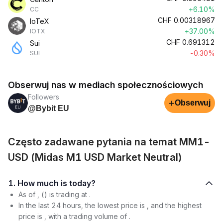
+6.10%
CC
CHF
0.00318967
IoTeX
+37.00%
IOTX
CHF
0.691312
Sui
-0.30%
SUI
Obserwuj nas w mediach społecznościowych
Followers
+
Obserwuj
@Bybit EU
Często zadawane pytania na temat MM1-
USD (Midas M1 USD Market Neutral)
1. How much is today?
As of , () is trading at .
In the last 24 hours, the lowest price is , and the highest
price is , with a trading volume of .