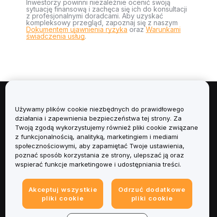
Inwestorzy powinni niezależnie ocenić swoją
sytuację finansową i zachęca się ich do konsultacji
z profesjonalnymi doradcami. Aby uzyskać
kompleksowy przegląd, zapoznaj się z naszym
Dokumentem ujawnienia ryzyka
oraz
Warunkami
świadczenia usług
.
Informacje
Używamy plików cookie niezbędnych do prawidłowego
działania i zapewnienia bezpieczeństwa tej strony. Za
Usługi
Twoją zgodą wykorzystujemy również pliki cookie związane
z funkcjonalnością, analityką, marketingiem i mediami
społecznościowymi, aby zapamiętać Twoje ustawienia,
Obsługa Klienta
poznać sposób korzystania ze strony, ulepszać ją oraz
wspierać funkcje marketingowe i udostępniania treści.
Produkty
Akceptuj wszystkie
Odrzuć dodatkowe
Informacje prawne
pliki cookie
pliki cookie