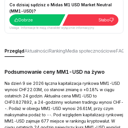
Co dzisiaj sądzisz o Midas M1 USD Market Neutral
(MM1-USD)?
Dobrze
Słabo
Uwaga: Informacje te mają charakter wyłącznie informacyjny.
Przegląd
Aktualności
Ranking
Media społecznościowe
FAQ
Podsumowanie ceny MM1-USD na żywo
Na dzień 9 sie 2026 łączna kapitalizacja rynkowa MM1-USD
wynosi CHF22.03M, co stanowi zmianę o +0.18% w ciągu
ostatnich 24 godzin. Aktualna cena MM1-USD to
CHF0.827892, a 24-godzinny wolumen tradingu wynosi CHF-
-. Podaż w obiegu MM1-USD wynosi 26.61M, przy czym
maksymalna podaż to --. Pod względem kapitalizacji rynkowej
MM1-USD zajmuje 677 miejsce w rankingu kryptowalut. W
ciągu ostatnich 24 godzin najwyższy kurs MM1-USD wyniósł