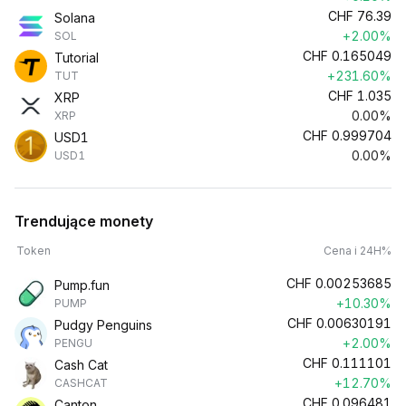
CHF
76.39
Solana
+2.00%
SOL
CHF
0.165049
Tutorial
+231.60%
TUT
CHF
1.035
XRP
0.00%
XRP
CHF
0.999704
USD1
0.00%
USD1
Trendujące monety
Token
Cena i 24H%
CHF
0.00253685
Pump.fun
+10.30%
PUMP
CHF
0.00630191
Pudgy Penguins
+2.00%
PENGU
CHF
0.111101
Cash Cat
+12.70%
CASHCAT
CHF
0.096481
Canton