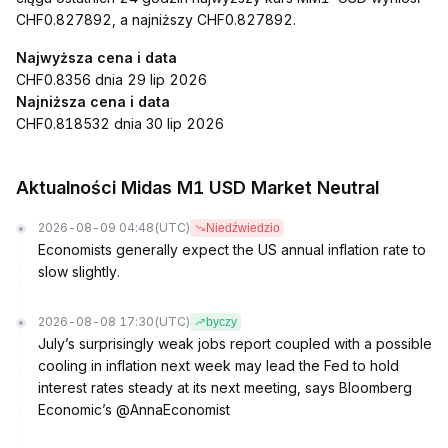
CHF0.827892, a najniższy CHF0.827892.
Najwyższa cena i data
CHF0.8356 dnia 29 lip 2026
Najniższa cena i data
CHF0.818532 dnia 30 lip 2026
Aktualności Midas M1 USD Market Neutral
2026-08-09 04:48
(UTC)
Niedźwiedzio
Economists generally expect the US annual inflation rate to
slow slightly.
2026-08-08 17:30
(UTC)
byczy
July’s surprisingly weak jobs report coupled with a possible
cooling in inflation next week may lead the Fed to hold
interest rates steady at its next meeting, says Bloomberg
Economic’s @AnnaEconomist