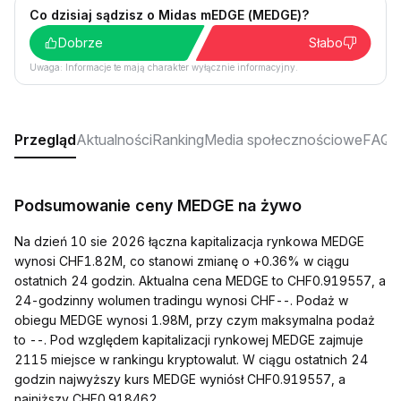
Co dzisiaj sądzisz o Midas mEDGE (MEDGE)?
Dobrze
Słabo
Uwaga: Informacje te mają charakter wyłącznie informacyjny.
Przegląd
Aktualności
Ranking
Media społecznościowe
FAQ
Podsumowanie ceny MEDGE na żywo
Na dzień 10 sie 2026 łączna kapitalizacja rynkowa MEDGE
wynosi CHF1.82M, co stanowi zmianę o +0.36% w ciągu
ostatnich 24 godzin. Aktualna cena MEDGE to CHF0.919557, a
24-godzinny wolumen tradingu wynosi CHF--. Podaż w
obiegu MEDGE wynosi 1.98M, przy czym maksymalna podaż
to --. Pod względem kapitalizacji rynkowej MEDGE zajmuje
2115 miejsce w rankingu kryptowalut. W ciągu ostatnich 24
godzin najwyższy kurs MEDGE wyniósł CHF0.919557, a
najniższy CHF0.918462.