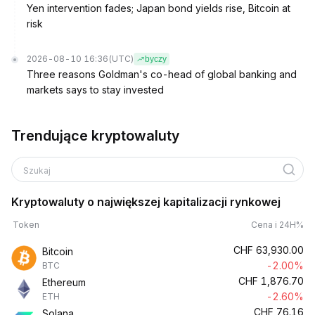
Yen intervention fades; Japan bond yields rise, Bitcoin at
risk
2026-08-10 16:36
(UTC)
byczy
Three reasons Goldman's co-head of global banking and
markets says to stay invested
Trendujące kryptowaluty
Szukaj
Kryptowaluty o największej kapitalizacji rynkowej
Token
Cena i 24H%
CHF
63,930.00
Bitcoin
-2.00%
BTC
CHF
1,876.70
Ethereum
-2.60%
ETH
CHF
76.16
Solana