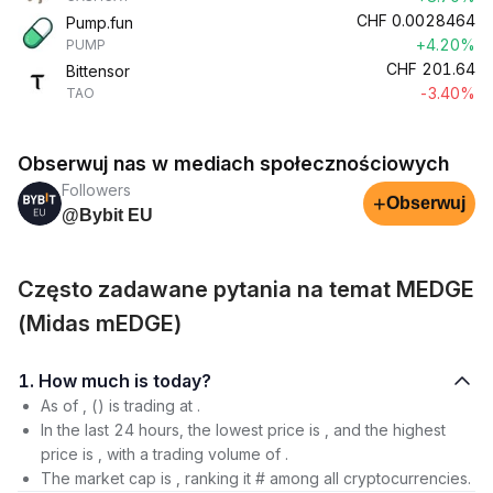
CHF
0.0028464
Pump.fun
+4.20%
PUMP
CHF
201.64
Bittensor
-3.40%
TAO
Obserwuj nas w mediach społecznościowych
Followers
+
Obserwuj
@Bybit EU
Często zadawane pytania na temat MEDGE
(Midas mEDGE)
1. How much is today?
As of , () is trading at .
In the last 24 hours, the lowest price is , and the highest
price is , with a trading volume of .
The market cap is , ranking it # among all cryptocurrencies.