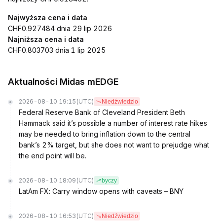
Najwyższa cena i data
CHF0.927484 dnia 29 lip 2026
Najniższa cena i data
CHF0.803703 dnia 1 lip 2025
Aktualności Midas mEDGE
2026-08-10 19:15
(UTC)
Niedźwiedzio
Federal Reserve Bank of Cleveland President Beth
Hammack said it’s possible a number of interest rate hikes
may be needed to bring inflation down to the central
bank’s 2% target, but she does not want to prejudge what
the end point will be.
2026-08-10 18:09
(UTC)
byczy
LatAm FX: Carry window opens with caveats – BNY
2026-08-10 16:53
(UTC)
Niedźwiedzio