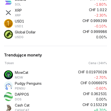
-1.80%
SOL
CHF
1.022
XRP
-2.30%
XRP
CHF
0.999299
USD1
-0.10%
USD1
CHF
0.999986
Global Dollar
0.00%
USDG
Trendujące monety
Token
Cena i 24H%
CHF
0.01970028
MowCat
-2.70%
MOW
CHF
0.0066975
Pudgy Penguins
-0.60%
PENGU
CHF
0.362531
DAPPOS
0.00%
DOS
CHF
0.153229
Cash Cat
+8.70%
CASHCAT