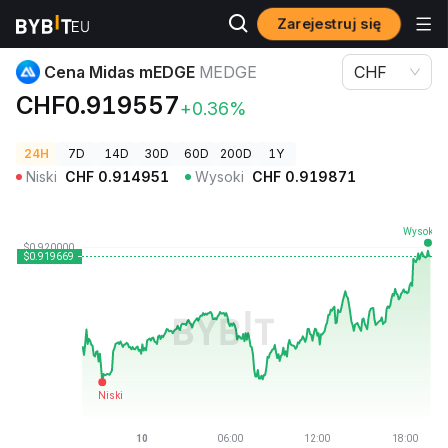
Zarejestruj się
Ceny kryptowalut
Cena Midas mEDGE MEDGE
Cena Midas mEDGE
MEDGE
CHF
CHF0.919557
+0.36%
24H
7D
14D
30D
60D
200D
1Y
Niski
CHF
0.914951
Wysoki
CHF
0.919871