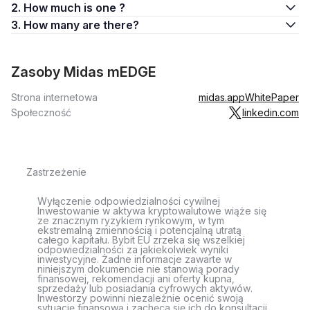
2. How much is one ?
3. How many are there?
Zasoby Midas mEDGE
Strona internetowa
midas.app
WhitePaper
Społeczność
linkedin.com
Zastrzeżenie
Wyłączenie odpowiedzialności cywilnej
Inwestowanie w aktywa kryptowalutowe wiąże się
ze znacznym ryzykiem rynkowym, w tym
ekstremalną zmiennością i potencjalną utratą
całego kapitału. Bybit EU zrzeka się wszelkiej
odpowiedzialności za jakiekolwiek wyniki
inwestycyjne. Żadne informacje zawarte w
niniejszym dokumencie nie stanowią porady
finansowej, rekomendacji ani oferty kupna,
sprzedaży lub posiadania cyfrowych aktywów.
Inwestorzy powinni niezależnie ocenić swoją
sytuację finansową i zachęca się ich do konsultacji