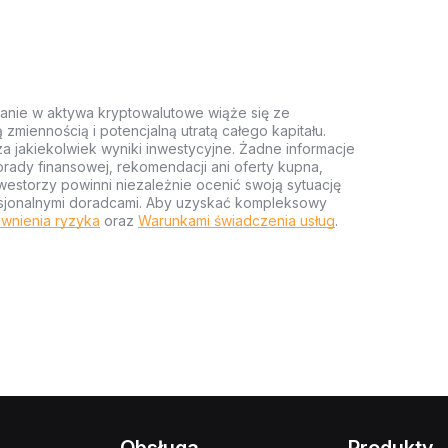
anie w aktywa kryptowalutowe wiąże się ze
miennością i potencjalną utratą całego kapitału.
za jakiekolwiek wyniki inwestycyjne. Żadne informacje
rady finansowej, rekomendacji ani oferty kupna,
estorzy powinni niezależnie ocenić swoją sytuację
ofesjonalnymi doradcami. Aby uzyskać kompleksowy
wnienia ryzyka
oraz
Warunkami świadczenia usług
.