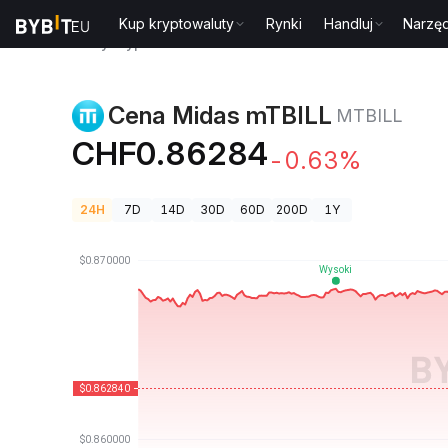
Kup kryptowaluty
Rynki
Handluj
Narzęd
Ceny kryptowalut
Cena Midas mTBILL MTBILL
Cena Midas mTBILL
MTBILL
CHF0.86284
-0.63%
24H
7D
14D
30D
60D
200D
1Y