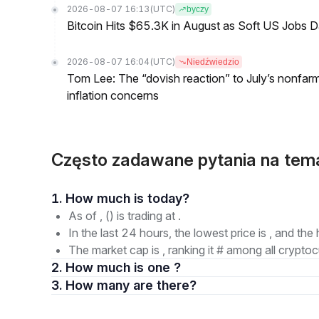
2026-08-07 16:13
(UTC)
byczy
Bitcoin Hits $65.3K in August as Soft US Jobs D
2026-08-07 16:04
(UTC)
Niedźwiedzio
Tom Lee: The “dovish reaction” to July’s nonfar
inflation concerns
Często zadawane pytania na tem
1. How much is today?
As of , () is trading at .
In the last 24 hours, the lowest price is , and the 
The market cap is , ranking it # among all cryptoc
2. How much is one ?
3. How many are there?