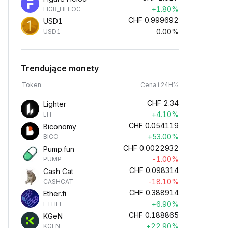
+1.80%
FIGR_HELOC
CHF
0.999692
USD1
0.00%
USD1
Trendujące monety
Token
Cena i 24H%
CHF
2.34
Lighter
+4.10%
LIT
CHF
0.054119
Biconomy
+53.00%
BICO
CHF
0.0022932
Pump.fun
-1.00%
PUMP
CHF
0.098314
Cash Cat
-18.10%
CASHCAT
CHF
0.388914
Ether.fi
+6.90%
ETHFI
CHF
0.188865
KGeN
+22.90%
KGEN