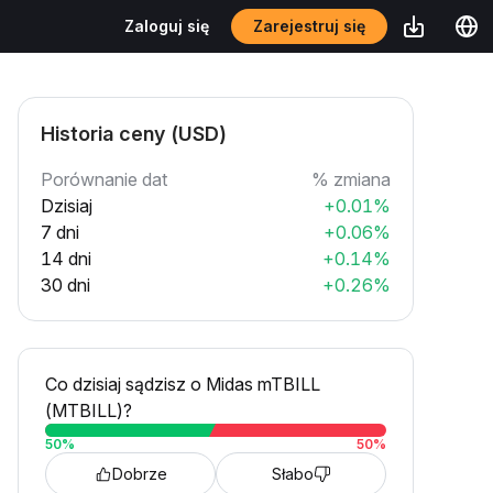
Zarejestruj się
Zaloguj się
Historia ceny (USD)
Porównanie dat
% zmiana
Dzisiaj
+0.01%
7 dni
+0.06%
14 dni
+0.14%
30 dni
+0.26%
Co dzisiaj sądzisz o Midas mTBILL
(MTBILL)?
50
%
50
%
Dobrze
Słabo