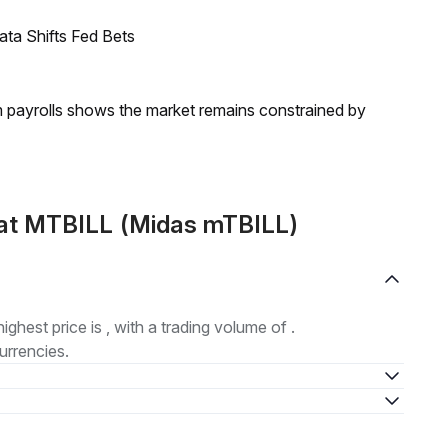
ata Shifts Fed Bets
m payrolls shows the market remains constrained by
at MTBILL (Midas mTBILL)
highest price is , with a trading volume of .
urrencies.