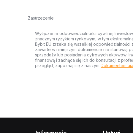
Zastrzeżenie
Wyłączenie odpowiedzialności cywilnej Inwestow
znacznym ryzykiem rynkowym, w tym ekstremalną z
Bybit EU zrzeka się wszelkiej odpowiedzialności 
zawarte w niniejszym dokumencie nie stanowią po
sprzedaży lub posiadania cyfrowych aktywów. Inw
finansową i zachęca się ich do konsultacji z pr
przegląd, zapoznaj się z naszym
Dokumentem uja