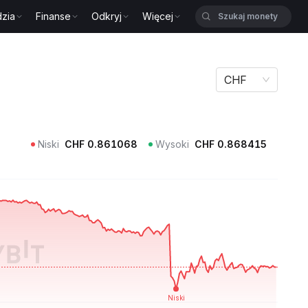
zia
Finanse
Odkryj
Więcej
CHF
Niski
CHF
0.861068
Wysoki
CHF
0.868415