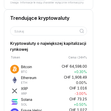
Uwaga: Informacje te mają charakter wyłącznie informacyjny.
Trendujące kryptowaluty
Szukaj
Kryptowaluty o największej kapitalizacji
rynkowej
Token
Cena i 24H%
CHF
64,598.00
Bitcoin
+0.30%
BTC
CHF
1,908.49
Ethereum
0.00%
ETH
CHF
1.016
XRP
-3.00%
XRP
CHF
73.25
Solana
+0.50%
SOL
CHF
1.027
Figure Heloc