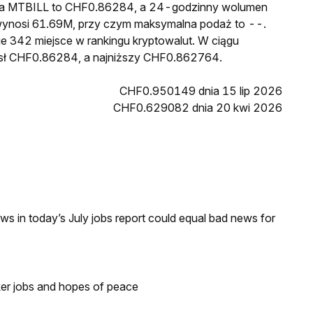
ena MTBILL to CHF0.86284, a 24-godzinny wolumen
ynosi 61.69M, przy czym maksymalna podaż to --.
e 342 miejsce w rankingu kryptowalut. W ciągu
ósł CHF0.86284, a najniższy CHF0.862764.
CHF0.950149 dnia 15 lip 2026
CHF0.629082 dnia 20 kwi 2026
s in today’s July jobs report could equal bad news for
ker jobs and hopes of peace