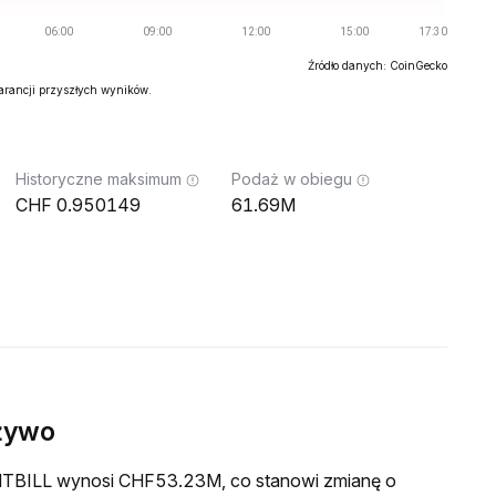
Źródło danych: CoinGecko
warancji przyszłych wyników.
Historyczne maksimum
Podaż w obiegu
0.950149
61.69M
żywo
a MTBILL wynosi CHF53.23M, co stanowi zmianę o