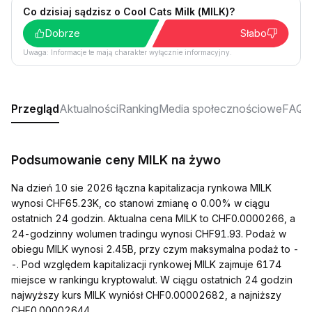
Co dzisiaj sądzisz o Cool Cats Milk (MILK)?
Dobrze
Słabo
Uwaga: Informacje te mają charakter wyłącznie informacyjny.
Przegląd
Aktualności
Ranking
Media społecznościowe
FAQ
Podsumowanie ceny MILK na żywo
Na dzień 10 sie 2026 łączna kapitalizacja rynkowa MILK
wynosi CHF65.23K, co stanowi zmianę o 0.00% w ciągu
ostatnich 24 godzin. Aktualna cena MILK to CHF0.0000266, a
24-godzinny wolumen tradingu wynosi CHF91.93. Podaż w
obiegu MILK wynosi 2.45B, przy czym maksymalna podaż to -
-. Pod względem kapitalizacji rynkowej MILK zajmuje 6174
miejsce w rankingu kryptowalut. W ciągu ostatnich 24 godzin
najwyższy kurs MILK wyniósł CHF0.00002682, a najniższy
CHF0.00002644.