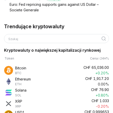
Euro: Fed repricing supports gains against US Dollar –
Societe Generale
Trendujące kryptowaluty
Szukaj
Kryptowaluty o największej kapitalizacji rynkowej
Token
Cena i 24H%
CHF
65,036.00
Bitcoin
+0.20%
BTC
CHF
1,917.20
Ethereum
0.00%
ETH
CHF
76.90
Solana
+0.80%
SOL
CHF
1.033
XRP
-0.20%
XRP
CHF
0.999653
USD1