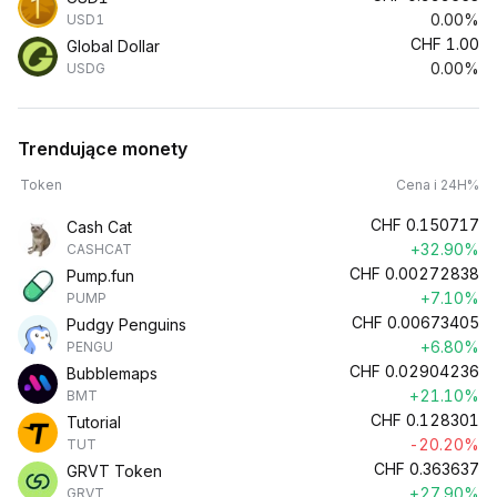
0.00%
USD1
CHF
1.00
Global Dollar
0.00%
USDG
Trendujące monety
Token
Cena i 24H%
CHF
0.150717
Cash Cat
+32.90%
CASHCAT
CHF
0.00272838
Pump.fun
+7.10%
PUMP
CHF
0.00673405
Pudgy Penguins
+6.80%
PENGU
CHF
0.02904236
Bubblemaps
+21.10%
BMT
CHF
0.128301
Tutorial
-20.20%
TUT
CHF
0.363637
GRVT Token
+27.90%
GRVT