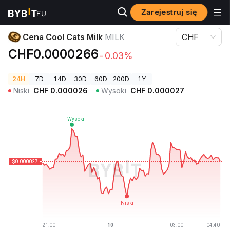
Zarejestruj się
Ceny kryptowalut
Cena Cool Cats Milk MILK
Cena Cool Cats Milk
MILK
CHF
CHF0.0000266
-0.03%
24H
7D
14D
30D
60D
200D
1Y
Niski
CHF
0.000026
Wysoki
CHF
0.000027