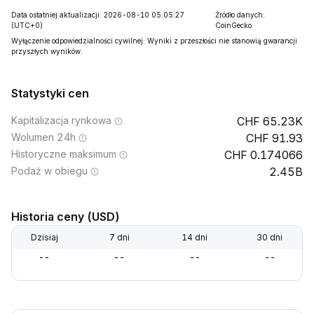
Data ostatniej aktualizacji: 2026-08-10 05:05:27
Źródło danych:
(UTC+0)
CoinGecko
Wyłączenie odpowiedzialności cywilnej: Wyniki z przeszłości nie stanowią gwarancji
przyszłych wyników.
Statystyki cen
Kapitalizacja rynkowa
65.23K
Wolumen 24h
91.93
Historyczne maksimum
0.174066
Podaż w obiegu
2.45B
Historia ceny (USD)
Dzisiaj
7 dni
14 dni
30 dni
--
--
--
--