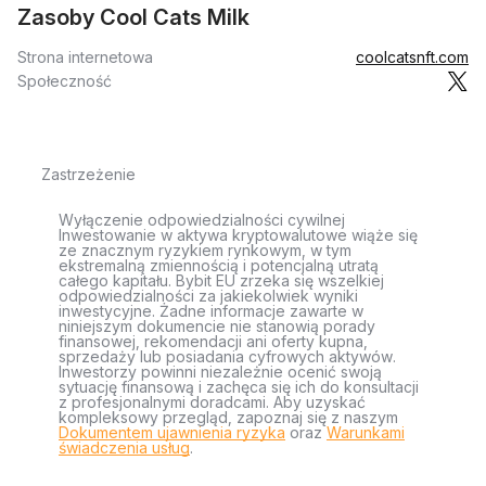
Zasoby Cool Cats Milk
Strona internetowa
coolcatsnft.com
Społeczność
Zastrzeżenie
Wyłączenie odpowiedzialności cywilnej
Inwestowanie w aktywa kryptowalutowe wiąże się
ze znacznym ryzykiem rynkowym, w tym
ekstremalną zmiennością i potencjalną utratą
całego kapitału. Bybit EU zrzeka się wszelkiej
odpowiedzialności za jakiekolwiek wyniki
inwestycyjne. Żadne informacje zawarte w
niniejszym dokumencie nie stanowią porady
finansowej, rekomendacji ani oferty kupna,
sprzedaży lub posiadania cyfrowych aktywów.
Inwestorzy powinni niezależnie ocenić swoją
sytuację finansową i zachęca się ich do konsultacji
z profesjonalnymi doradcami. Aby uzyskać
kompleksowy przegląd, zapoznaj się z naszym
Dokumentem ujawnienia ryzyka
oraz
Warunkami
świadczenia usług
.