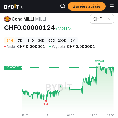
Zarejestruj się
Ceny kryptowalut
Cena MILLI MILLI
Cena MILLI
MILLI
CHF
CHF0.00000124
+2.31%
24H
7D
14D
30D
60D
200D
1Y
Niski
CHF
0.000001
Wysoki
CHF
0.000001