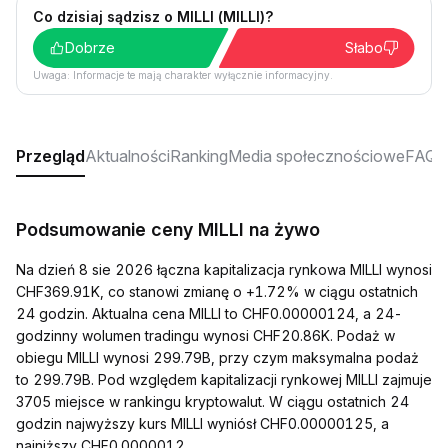
Co dzisiaj sądzisz o MILLI (MILLI)?
Dobrze
Słabo
Uwaga: Informacje te mają charakter wyłącznie informacyjny.
Przegląd
Aktualności
Ranking
Media społecznościowe
FAQ
Podsumowanie ceny MILLI na żywo
Na dzień 8 sie 2026 łączna kapitalizacja rynkowa MILLI wynosi
CHF369.91K, co stanowi zmianę o +1.72% w ciągu ostatnich
24 godzin. Aktualna cena MILLI to CHF0.00000124, a 24-
godzinny wolumen tradingu wynosi CHF20.86K. Podaż w
obiegu MILLI wynosi 299.79B, przy czym maksymalna podaż
to 299.79B. Pod względem kapitalizacji rynkowej MILLI zajmuje
3705 miejsce w rankingu kryptowalut. W ciągu ostatnich 24
godzin najwyższy kurs MILLI wyniósł CHF0.00000125, a
najniższy CHF0.0000012.