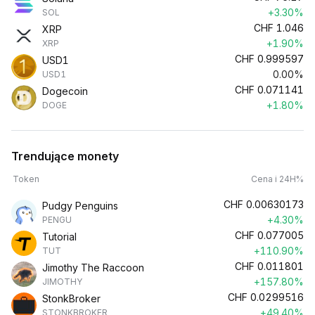
+3.30%
SOL
CHF
1.046
XRP
+1.90%
XRP
CHF
0.999597
USD1
0.00%
USD1
CHF
0.071141
Dogecoin
+1.80%
DOGE
Trendujące monety
Token
Cena i 24H%
CHF
0.00630173
Pudgy Penguins
+4.30%
PENGU
CHF
0.077005
Tutorial
+110.90%
TUT
CHF
0.011801
Jimothy The Raccoon
+157.80%
JIMOTHY
CHF
0.0299516
StonkBroker
+49.40%
STONKBROKER