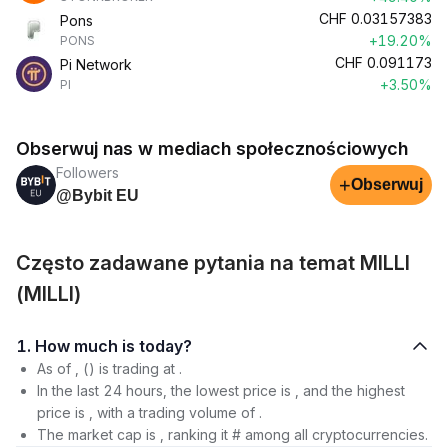
CHF
0.03157383
Pons
+19.20%
PONS
CHF
0.091173
Pi Network
+3.50%
PI
Obserwuj nas w mediach społecznościowych
Followers
+
Obserwuj
@Bybit EU
Często zadawane pytania na temat MILLI
(MILLI)
1. How much is today?
As of , () is trading at .
In the last 24 hours, the lowest price is , and the highest
price is , with a trading volume of .
The market cap is , ranking it # among all cryptocurrencies.