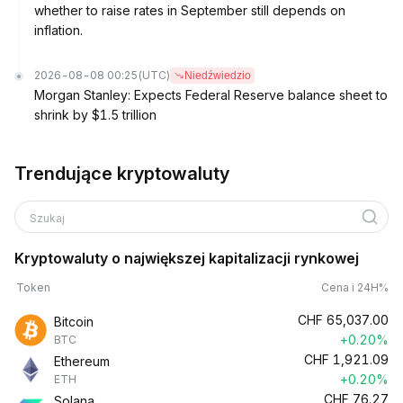
whether to raise rates in September still depends on
inflation.
2026-08-08 00:25
(UTC)
Niedźwiedzio
Morgan Stanley: Expects Federal Reserve balance sheet to
shrink by $1.5 trillion
Trendujące kryptowaluty
Szukaj
Kryptowaluty o największej kapitalizacji rynkowej
Token
Cena i 24H%
CHF
65,037.00
Bitcoin
+0.20%
BTC
CHF
1,921.09
Ethereum
+0.20%
ETH
CHF
76.27
Solana