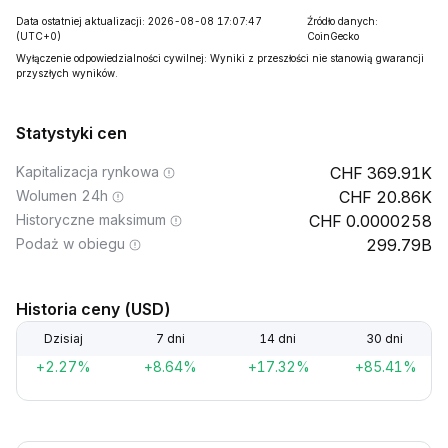
Data ostatniej aktualizacji: 2026-08-08 17:07:47
Źródło danych:
(UTC+0)
CoinGecko
Wyłączenie odpowiedzialności cywilnej: Wyniki z przeszłości nie stanowią gwarancji
przyszłych wyników.
Statystyki cen
Kapitalizacja rynkowa
369.91K
Wolumen 24h
20.86K
Historyczne maksimum
0.0000258
Podaż w obiegu
299.79B
Historia ceny (USD)
Dzisiaj
7 dni
14 dni
30 dni
+2.27%
+8.64%
+17.32%
+85.41%