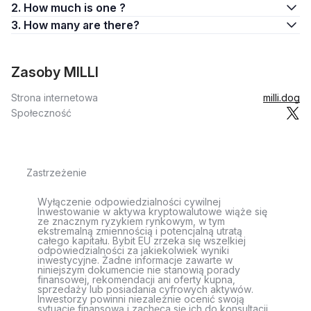
2. How much is one ?
3. How many are there?
Zasoby MILLI
Strona internetowa
milli.dog
Społeczność
Zastrzeżenie
Wyłączenie odpowiedzialności cywilnej
Inwestowanie w aktywa kryptowalutowe wiąże się
ze znacznym ryzykiem rynkowym, w tym
ekstremalną zmiennością i potencjalną utratą
całego kapitału. Bybit EU zrzeka się wszelkiej
odpowiedzialności za jakiekolwiek wyniki
inwestycyjne. Żadne informacje zawarte w
niniejszym dokumencie nie stanowią porady
finansowej, rekomendacji ani oferty kupna,
sprzedaży lub posiadania cyfrowych aktywów.
Inwestorzy powinni niezależnie ocenić swoją
sytuację finansową i zachęca się ich do konsultacji