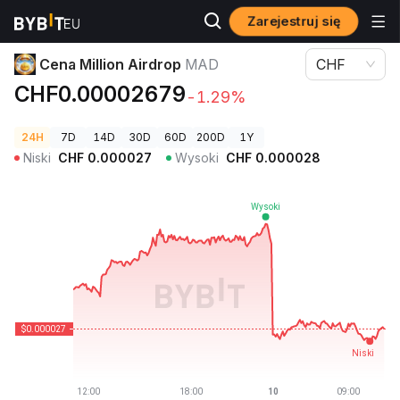
Zarejestruj się
Ceny kryptowalut
Cena Million Airdrop MAD
Cena Million Airdrop
MAD
CHF
CHF0.00002679
-1.29%
24H
7D
14D
30D
60D
200D
1Y
Niski
CHF
0.000027
Wysoki
CHF
0.000028