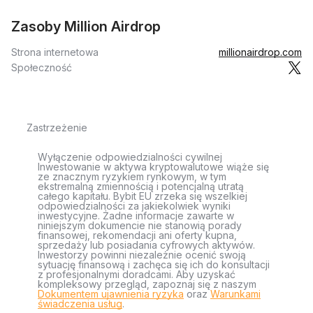
Zasoby Million Airdrop
Strona internetowa
millionairdrop.com
Społeczność
Zastrzeżenie
Wyłączenie odpowiedzialności cywilnej
Inwestowanie w aktywa kryptowalutowe wiąże się
ze znacznym ryzykiem rynkowym, w tym
ekstremalną zmiennością i potencjalną utratą
całego kapitału. Bybit EU zrzeka się wszelkiej
odpowiedzialności za jakiekolwiek wyniki
inwestycyjne. Żadne informacje zawarte w
niniejszym dokumencie nie stanowią porady
finansowej, rekomendacji ani oferty kupna,
sprzedaży lub posiadania cyfrowych aktywów.
Inwestorzy powinni niezależnie ocenić swoją
sytuację finansową i zachęca się ich do konsultacji
z profesjonalnymi doradcami. Aby uzyskać
kompleksowy przegląd, zapoznaj się z naszym
Dokumentem ujawnienia ryzyka
oraz
Warunkami
świadczenia usług
.