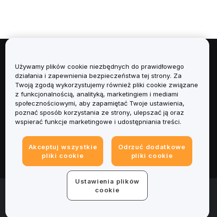
Informacje
Używamy plików cookie niezbędnych do prawidłowego
działania i zapewnienia bezpieczeństwa tej strony. Za
Usługi
Twoją zgodą wykorzystujemy również pliki cookie związane
z funkcjonalnością, analityką, marketingiem i mediami
społecznościowymi, aby zapamiętać Twoje ustawienia,
Obsługa Klienta
poznać sposób korzystania ze strony, ulepszać ją oraz
wspierać funkcje marketingowe i udostępniania treści.
Produkty
Akceptuj wszystkie
Odrzuć dodatkowe
Informacje prawne
pliki cookie
pliki cookie
Ustawienia plików
© 2025-2026 Bybit.eu. All rights reserved.
cookie
Warunki świadczenia usług
|
Polityka Prywatności
|
Dane
firmy (Impressum)
|
Centrum preferencji plików cookie