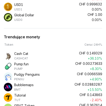
CHF
0.999632
USD1
0.00%
USD1
CHF
1.00
Global Dollar
0.00%
USDG
Trendujące monety
Token
Cena i 24H%
CHF
0.149329
Cash Cat
+36.10%
CASHCAT
CHF
0.00273633
Pump.fun
+8.30%
PUMP
CHF
0.0066599
Pudgy Penguins
+4.90%
PENGU
CHF
0.02883287
Bubblemaps
+15.50%
BMT
CHF
0.143863
Tutorial
-2.40%
TUT
CHF
0.367614
GRVT Token