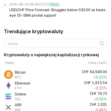
2026-08-10 08:59
(UTC)
byczy
USD/CHF Price Forecast: Struggles below 0.8100 as bears
eye 50-SMA pivotal support
Trendujące kryptowaluty
Szukaj
Kryptowaluty o największej kapitalizacji rynkowej
Token
Cena i 24H%
CHF
64,949.00
Bitcoin
+0.20%
BTC
CHF
1,915.54
Ethereum
-0.20%
ETH
CHF
76.73
Solana
+0.50%
SOL
CHF
1.031
XRP
-0.40%
XRP