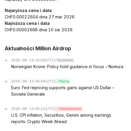
Najwyższa cena i data
CHF0.00022604 dnia 27 mar 2026
Najniższa cena i data
CHF0.00002668 dnia 10 sie 2026
Aktualności Million Airdrop
2026-08-10 10:06
(UTC)
Neutralnie
Norwegian Krone: Policy hold guidance in focus – Nomura
2026-08-10 09:44
(UTC)
byczy
Euro: Fed repricing supports gains against US Dollar –
Societe Generale
2026-08-10 09:12
(UTC)
Niedźwiedzio
U.S. CPI inflation, Securitize, Gemini among earnings
reports: Crypto Week Ahead