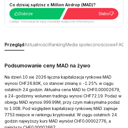
Co dzisiaj sądzisz o Million Airdrop (MAD)?
Dobrze
Słabo
Uwaga: Informacje te mają charakter wyłącznie informacyjny.
Przegląd
Aktualności
Ranking
Media społecznościowe
FAQ
Podsumowanie ceny MAD na żywo
Na dzień 10 sie 2026 łączna kapitalizacja rynkowa MAD
wynosi CHF26.80K, co stanowi zmianę o -1.25% w ciągu
ostatnich 24 godzin. Aktualna cena MAD to CHF0.00002679,
a 24-godzinny wolumen tradingu wynosi CHF72.19. Podaż w
obiegu MAD wynosi 999.99M, przy czym maksymalna podaż
to 1.00B. Pod względem kapitalizacji rynkowej MAD zajmuje
7753 miejsce w rankingu kryptowalut. W ciągu ostatnich 24
godzin najwyższy kurs MAD wyniósł CHF0.00002776, a
najniższy CHF0.00002667.