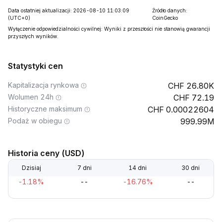
Data ostatniej aktualizacji: 2026-08-10 11:03:09
Źródło danych:
(UTC+0)
CoinGecko
Wyłączenie odpowiedzialności cywilnej: Wyniki z przeszłości nie stanowią gwarancji
przyszłych wyników.
Statystyki cen
Kapitalizacja rynkowa
26.80K
Wolumen 24h
72.19
Historyczne maksimum
0.00022604
Podaż w obiegu
999.99M
Historia ceny (USD)
Dzisiaj
7 dni
14 dni
30 dni
-1.18%
--
-16.76%
--