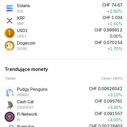
CHF
74.67
Solana
+2.60%
SOL
CHF
1.034
XRP
+1.50%
XRP
CHF
0.999912
USD1
0.00%
USD1
CHF
0.070254
Dogecoin
+1.70%
DOGE
Trendujące monety
Token
Cena i 24H%
CHF
0.00626042
Pudgy Penguins
+3.10%
PENGU
CHF
0.095761
Cash Cat
+3.40%
CASHCAT
CHF
0.091557
Pi Network
+4.00%
PI
CHF
0.00228403
Pump.fun