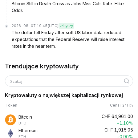
Bitcoin Still in Death Cross as Jobs Miss Cuts Rate-Hike
Odds
2026-08-07 19:45
(UTC)
byczy
The dollar fell Friday after soft US labor data reduced
expectations that the Federal Reserve will raise interest
rates in the near term.
Trendujące kryptowaluty
Szukaj
Kryptowaluty o największej kapitalizacji rynkowej
Token
Cena i 24H%
CHF
64,961.00
Bitcoin
+1.10%
BTC
CHF
1,915.05
Ethereum
+0.90%
ETH