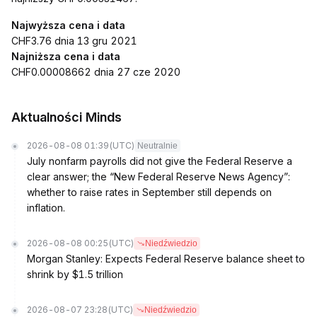
Najwyższa cena i data
CHF3.76 dnia 13 gru 2021
Najniższa cena i data
CHF0.00008662 dnia 27 cze 2020
Aktualności Minds
2026-08-08 01:39
(UTC)
Neutralnie
July nonfarm payrolls did not give the Federal Reserve a
clear answer; the “New Federal Reserve News Agency”:
whether to raise rates in September still depends on
inflation.
2026-08-08 00:25
(UTC)
Niedźwiedzio
Morgan Stanley: Expects Federal Reserve balance sheet to
shrink by $1.5 trillion
2026-08-07 23:28
(UTC)
Niedźwiedzio