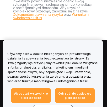
Inwestorzy powinni niezależnie ocenić swoją
sytuację finansową i zachęca się ich do konsultacji
z profesjonalnymi doradcami. Aby uzyskać
kompleksowy przegląd, zapoznaj się z naszym
Dokumentem ujawnienia ryzyka
oraz
Warunkami
świadczenia usług
.
Informacje
Używamy plików cookie niezbędnych do prawidłowego
działania i zapewnienia bezpieczeństwa tej strony. Za
Usługi
Twoją zgodą wykorzystujemy również pliki cookie związane
z funkcjonalnością, analityką, marketingiem i mediami
społecznościowymi, aby zapamiętać Twoje ustawienia,
Obsługa Klienta
poznać sposób korzystania ze strony, ulepszać ją oraz
wspierać funkcje marketingowe i udostępniania treści.
Produkty
Akceptuj wszystkie
Odrzuć dodatkowe
Informacje prawne
pliki cookie
pliki cookie