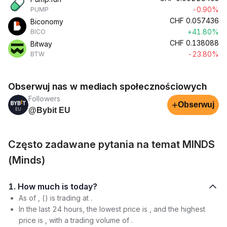
-0.90%
PUMP
CHF
0.057436
Biconomy
+41.80%
BICO
CHF
0.138088
Bitway
-23.80%
BTW
Obserwuj nas w mediach społecznościowych
Followers
+
Obserwuj
@Bybit EU
Często zadawane pytania na temat MINDS
(Minds)
1. How much is today?
As of , () is trading at .
In the last 24 hours, the lowest price is , and the highest
price is , with a trading volume of .