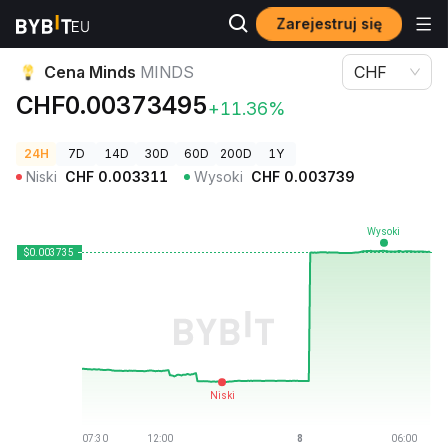
Zarejestruj się
Ceny kryptowalut
Cena Minds MINDS
Cena Minds
MINDS
CHF
CHF0.00373495
+11.36%
24H
7D
14D
30D
60D
200D
1Y
Niski
CHF
0.003311
Wysoki
CHF
0.003739