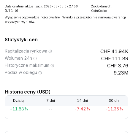
Data ostatniej aktualizacji: 2026-08-08 07:27:56
Źródło danych:
(UTC+0)
CoinGecko
Wyłączenie odpowiedzialności cywilnej: Wyniki z przeszłości nie stanowią gwarancji
przyszłych wyników.
Statystyki cen
Kapitalizacja rynkowa
41.94K
Wolumen 24h
111.89
Historyczne maksimum
3.76
Podaż w obiegu
9.23M
Historia ceny (USD)
Dzisiaj
7 dni
14 dni
30 dni
+11.88%
--
-7.42%
-11.35%