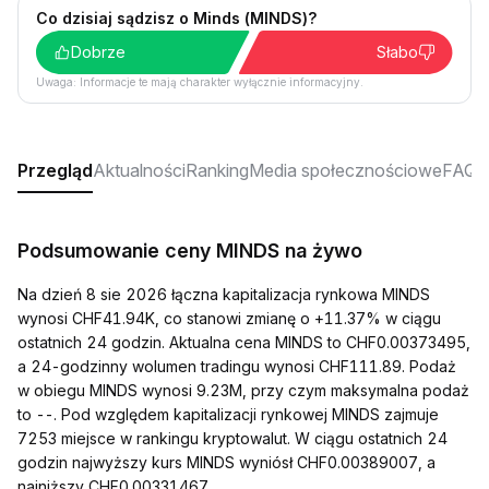
Co dzisiaj sądzisz o Minds (MINDS)?
Dobrze
Słabo
Uwaga: Informacje te mają charakter wyłącznie informacyjny.
Przegląd
Aktualności
Ranking
Media społecznościowe
FAQ
Podsumowanie ceny MINDS na żywo
Na dzień 8 sie 2026 łączna kapitalizacja rynkowa MINDS
wynosi CHF41.94K, co stanowi zmianę o +11.37% w ciągu
ostatnich 24 godzin. Aktualna cena MINDS to CHF0.00373495,
a 24-godzinny wolumen tradingu wynosi CHF111.89. Podaż
w obiegu MINDS wynosi 9.23M, przy czym maksymalna podaż
to --. Pod względem kapitalizacji rynkowej MINDS zajmuje
7253 miejsce w rankingu kryptowalut. W ciągu ostatnich 24
godzin najwyższy kurs MINDS wyniósł CHF0.00389007, a
najniższy CHF0.00331467.