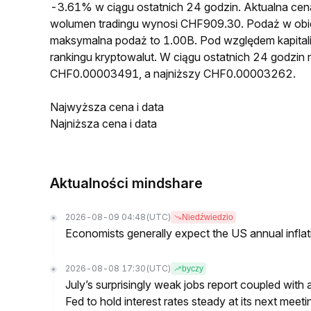
-3.61% w ciągu ostatnich 24 godzin. Aktualna 
wolumen tradingu wynosi CHF909.30. Podaż w o
maksymalna podaż to 1.00B. Pod względem kapita
rankingu kryptowalut. W ciągu ostatnich 24 godz
CHF0.00003491, a najniższy CHF0.00003262.
Najwyższa cena i data
Najniższa cena i data
Aktualności mindshare
2026-08-09 04:48
(UTC)
Niedźwiedzio
Economists generally expect the US annual inflatio
2026-08-08 17:30
(UTC)
byczy
July’s surprisingly weak jobs report coupled with 
Fed to hold interest rates steady at its next m