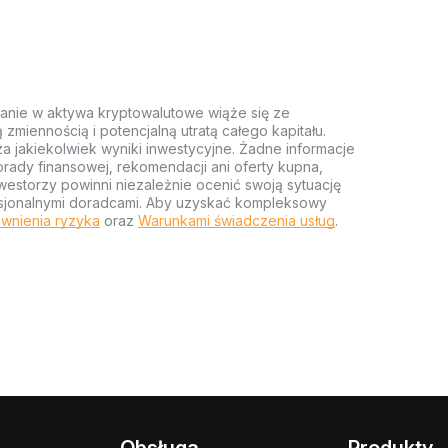
anie w aktywa kryptowalutowe wiąże się ze
miennością i potencjalną utratą całego kapitału.
za jakiekolwiek wyniki inwestycyjne. Żadne informacje
rady finansowej, rekomendacji ani oferty kupna,
estorzy powinni niezależnie ocenić swoją sytuację
ofesjonalnymi doradcami. Aby uzyskać kompleksowy
wnienia ryzyka
oraz
Warunkami świadczenia usług
.