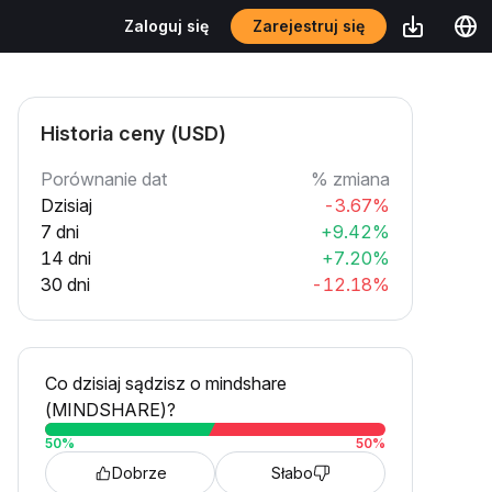
Zarejestruj się
Zaloguj się
Historia ceny (USD)
Porównanie dat
% zmiana
Dzisiaj
-3.67%
7 dni
+9.42%
14 dni
+7.20%
30 dni
-12.18%
Co dzisiaj sądzisz o mindshare
(MINDSHARE)?
50
%
50
%
Dobrze
Słabo