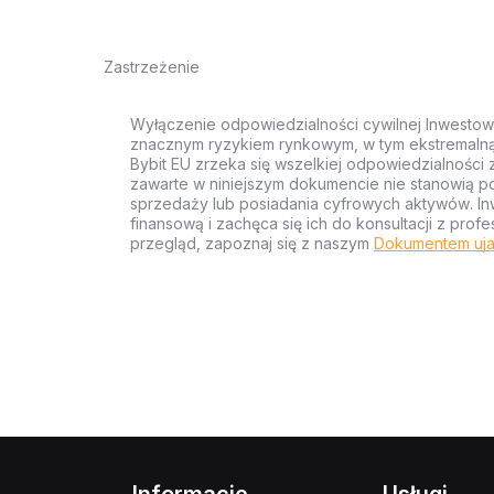
Zastrzeżenie
Wyłączenie odpowiedzialności cywilnej Inwestow
znacznym ryzykiem rynkowym, w tym ekstremalną z
Bybit EU zrzeka się wszelkiej odpowiedzialności 
zawarte w niniejszym dokumencie nie stanowią po
sprzedaży lub posiadania cyfrowych aktywów. Inw
finansową i zachęca się ich do konsultacji z pr
przegląd, zapoznaj się z naszym
Dokumentem uja