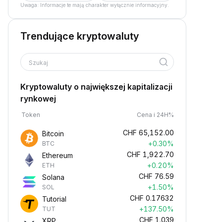
Uwaga: Informacje te mają charakter wyłącznie informacyjny.
Trendujące kryptowaluty
Szukaj
Kryptowaluty o największej kapitalizacji
rynkowej
Token
Cena i 24H%
CHF
65,152.00
Bitcoin
+0.30%
BTC
CHF
1,922.70
Ethereum
+0.20%
ETH
CHF
76.59
Solana
+1.50%
SOL
CHF
0.17632
Tutorial
+137.50%
TUT
CHF
1.039
XRP