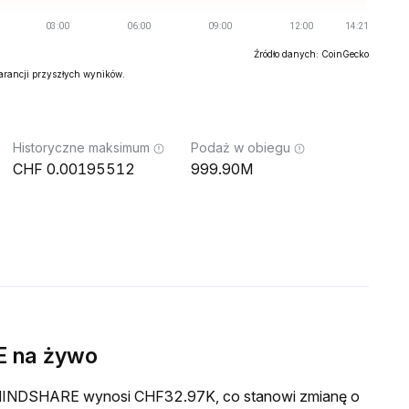
Źródło danych: CoinGecko
warancji przyszłych wyników.
Historyczne maksimum
Podaż w obiegu
0.00195512
999.90M
 na żywo
wa MINDSHARE wynosi CHF32.97K, co stanowi zmianę o