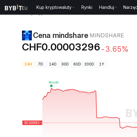
Kup kryptowaluty
Rynki
Handluj
Narzęd
Ceny kryptowalut
Cena mindshare MINDSHARE
Cena mindshare
MINDSHARE
CHF0.00003296
-3.65%
24H
7D
14D
30D
60D
200D
1Y