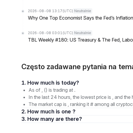
2026-08-08 13:17
(UTC)
Neutralnie
Why One Top Economist Says the Fed’s Inflation
2026-08-08 03:01
(UTC)
Neutralnie
TBL Weekly #180: US Treasury & The Fed, Labor 
Często zadawane pytania na te
1. How much is today?
As of , () is trading at .
In the last 24 hours, the lowest price is , and the 
The market cap is , ranking it # among all cryptoc
2. How much is one ?
3. How many are there?