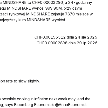
cena MINDSHARE to CHF0.00003296, a 24-godzinny
biegu MINDSHARE wynosi 999.90M, przy czym
lizacji rynkowej MINDSHARE zajmuje 7370 miejsce w
in najwyższy kurs MINDSHARE wyniósł
CHF0.00195512 dnia 24 sie 2025
CHF0.00002838 dnia 29 lip 2026
n rate to slow slightly.
a possible cooling in inflation next week may lead the
eeting, says Bloomberg Economic’s @AnnaEconomist