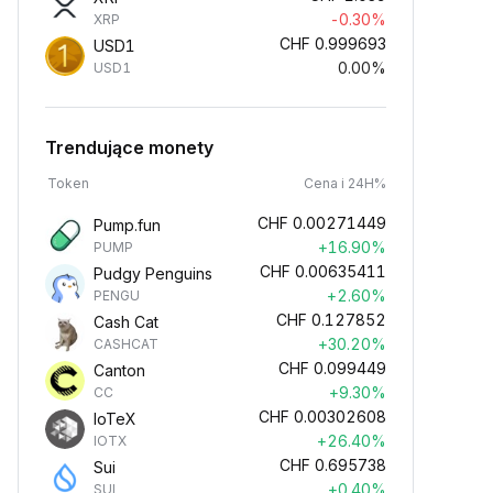
-0.30%
XRP
CHF
0.999693
USD1
0.00%
USD1
Trendujące monety
Token
Cena i 24H%
CHF
0.00271449
Pump.fun
+16.90%
PUMP
CHF
0.00635411
Pudgy Penguins
+2.60%
PENGU
CHF
0.127852
Cash Cat
+30.20%
CASHCAT
CHF
0.099449
Canton
+9.30%
CC
CHF
0.00302608
IoTeX
+26.40%
IOTX
CHF
0.695738
Sui
+0.40%
SUI