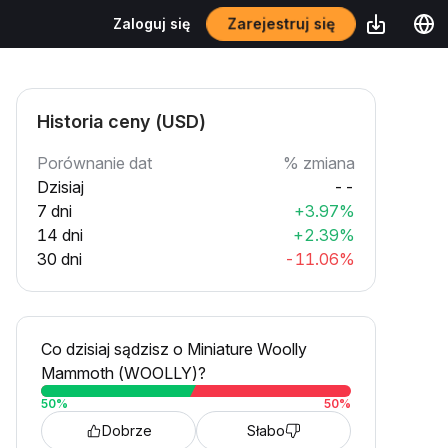
Zarejestruj się
Zaloguj się
Historia ceny (USD)
Porównanie dat
% zmiana
Dzisiaj
--
7 dni
+3.97%
14 dni
+2.39%
30 dni
-11.06%
Co dzisiaj sądzisz o Miniature Woolly
Mammoth (WOOLLY)?
50
%
50
%
Dobrze
Słabo