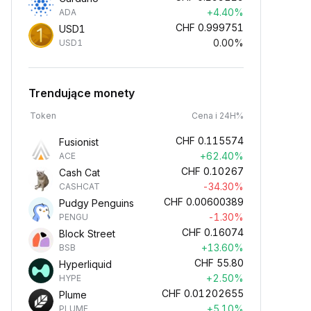
+4.40%
ADA
CHF
0.999751
USD1
0.00%
USD1
Trendujące monety
Token
Cena i 24H%
CHF
0.115574
Fusionist
+62.40%
ACE
CHF
0.10267
Cash Cat
-34.30%
CASHCAT
CHF
0.00600389
Pudgy Penguins
-1.30%
PENGU
CHF
0.16074
Block Street
+13.60%
BSB
CHF
55.80
Hyperliquid
+2.50%
HYPE
CHF
0.01202655
Plume
+5.10%
PLUME