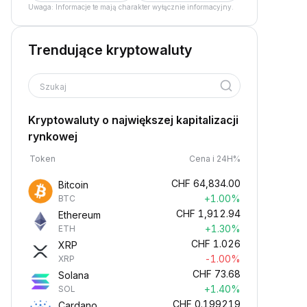
Uwaga: Informacje te mają charakter wyłącznie informacyjny.
Trendujące kryptowaluty
Szukaj
Kryptowaluty o największej kapitalizacji
rynkowej
Token
Cena i 24H%
CHF
64,834.00
Bitcoin
+1.00%
BTC
CHF
1,912.94
Ethereum
+1.30%
ETH
CHF
1.026
XRP
-1.00%
XRP
CHF
73.68
Solana
+1.40%
SOL
CHF
0.199219
Cardano