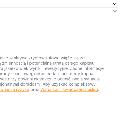
anie w aktywa kryptowalutowe wiąże się ze
miennością i potencjalną utratą całego kapitału.
za jakiekolwiek wyniki inwestycyjne. Żadne informacje
rady finansowej, rekomendacji ani oferty kupna,
estorzy powinni niezależnie ocenić swoją sytuację
ofesjonalnymi doradcami. Aby uzyskać kompleksowy
wnienia ryzyka
oraz
Warunkami świadczenia usług
.