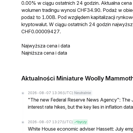
0.00% w ciągu ostatnich 24 godzin. Aktualna c
wolumen tradingu wynosi CHF34.90. Podaż w obi
podaż to 1.00B. Pod względem kapitalizacji rynko
kryptowalut. W ciągu ostatnich 24 godzin najwyż
CHF0.00009427.
Najwyższa cena i data
Najniższa cena i data
Aktualności Miniature Woolly Mammot
2026-08-07 13:36
(UTC)
Neutralnie
"The new Federal Reserve News Agency": The Ju
interest rate hikes, but the key lies in inflation data
2026-08-07 13:27
(UTC)
byczy
White House economic adviser Hassett: July emp