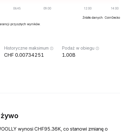
Źródło danych: CoinGecko
warancji przyszłych wyników.
Historyczne maksimum
Podaż w obiegu
0.00734251
1.00B
 żywo
a WOOLLY wynosi CHF95.36K, co stanowi zmianę o