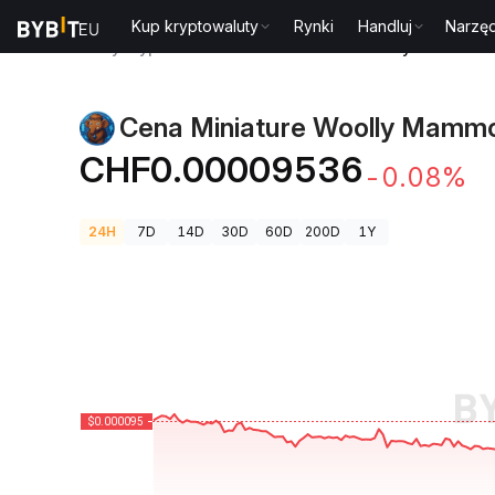
Kup kryptowaluty
Rynki
Handluj
Narzęd
Ceny kryptowalut
Cena Miniature Woolly Mammot
Cena Miniature Woolly Mamm
CHF0.00009536
-0.08%
24H
7D
14D
30D
60D
200D
1Y