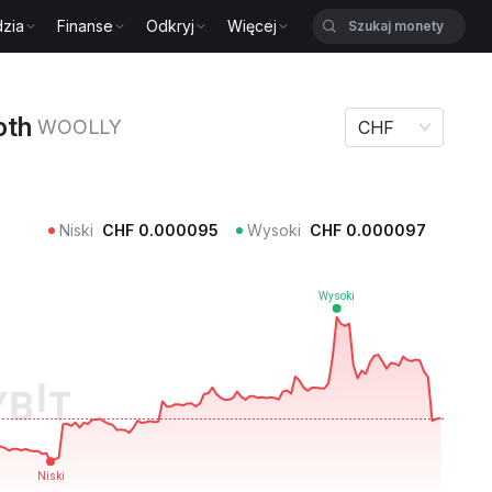
zia
Finanse
Odkryj
Więcej
h WOOLLY
oth
WOOLLY
CHF
Niski
CHF
0.000095
Wysoki
CHF
0.000097