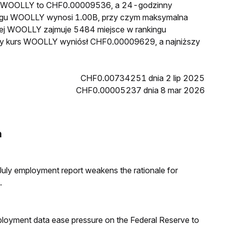
ena WOOLLY to CHF0.00009536, a 24-godzinny
egu WOOLLY wynosi 1.00B, przy czym maksymalna
wej WOOLLY zajmuje 5484 miejsce w rankingu
szy kurs WOOLLY wyniósł CHF0.00009629, a najniższy
CHF0.00734251 dnia 2 lip 2025
CHF0.00005237 dnia 8 mar 2026
h
ly employment report weakens the rationale for
.
loyment data ease pressure on the Federal Reserve to