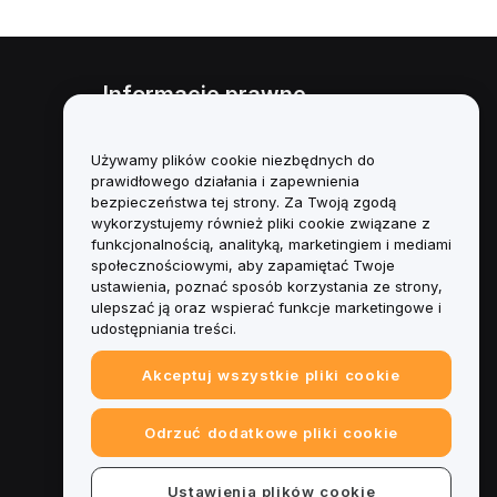
Informacje prawne
Polityka dotycząca konfliktu
interesów
Używamy plików cookie niezbędnych do
prawidłowego działania i zapewnienia
Podsumowanie polityki
bezpieczeństwa tej strony. Za Twoją zgodą
powiernictwa i zarządzania
wykorzystujemy również pliki cookie związane z
funkcjonalnością, analityką, marketingiem i mediami
Informacje ESG
społecznościowymi, aby zapamiętać Twoje
ustawienia, poznać sposób korzystania ze strony,
Biuletyny informacyjne
ulepszać ją oraz wspierać funkcje marketingowe i
kryptoaktywów
udostępniania treści.
Akceptuj wszystkie pliki cookie
Odrzuć dodatkowe pliki cookie
Ustawienia plików cookie