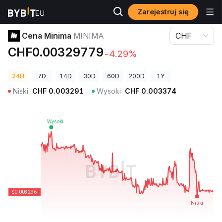
Zarejestruj się
Ceny kryptowalut
Cena Minima MINIMA
Cena Minima
MINIMA
CHF
CHF0.00329779
-4.29%
24H
7D
14D
30D
60D
200D
1Y
Niski
CHF
0.003291
Wysoki
CHF
0.003374