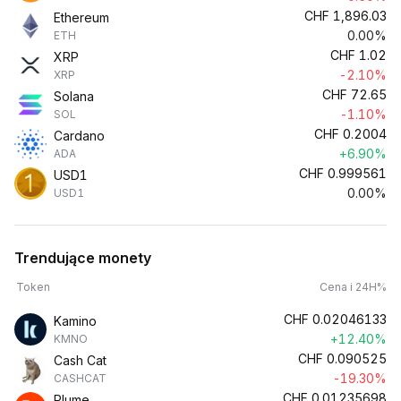
CHF
1,896.03
Ethereum
0.00%
ETH
CHF
1.02
XRP
-2.10%
XRP
CHF
72.65
Solana
-1.10%
SOL
CHF
0.2004
Cardano
+6.90%
ADA
CHF
0.999561
USD1
0.00%
USD1
Trendujące monety
Token
Cena i 24H%
CHF
0.02046133
Kamino
+12.40%
KMNO
CHF
0.090525
Cash Cat
-19.30%
CASHCAT
CHF
0.01235698
Plume