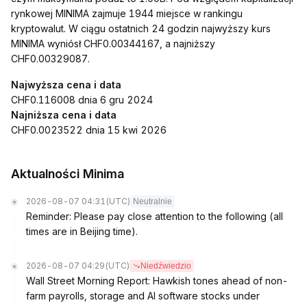
rynkowej MINIMA zajmuje 1944 miejsce w rankingu
kryptowalut. W ciągu ostatnich 24 godzin najwyższy kurs
MINIMA wyniósł CHF0.00344167, a najniższy
CHF0.00329087.
Najwyższa cena i data
CHF0.116008 dnia 6 gru 2024
Najniższa cena i data
CHF0.0023522 dnia 15 kwi 2026
Aktualności Minima
2026-08-07 04:31
(UTC)
Neutralnie
Reminder: Please pay close attention to the following (all
times are in Beijing time).
2026-08-07 04:29
(UTC)
Niedźwiedzio
Wall Street Morning Report: Hawkish tones ahead of non-
farm payrolls, storage and AI software stocks under