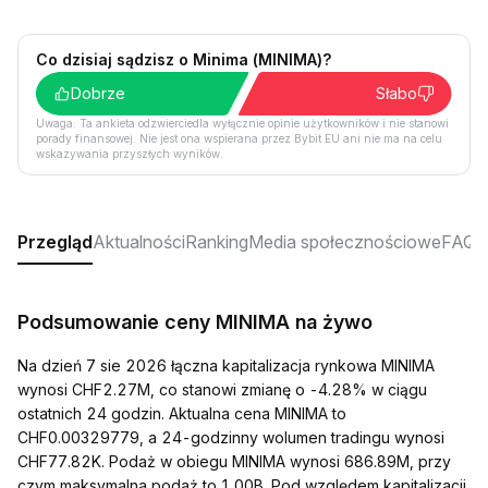
Co dzisiaj sądzisz o Minima (MINIMA)?
Dobrze
Słabo
Uwaga: Ta ankieta odzwierciedla wyłącznie opinie użytkowników i nie stanowi
porady finansowej. Nie jest ona wspierana przez Bybit EU ani nie ma na celu
wskazywania przyszłych wyników.
Przegląd
Aktualności
Ranking
Media społecznościowe
FAQ
Podsumowanie ceny MINIMA na żywo
Na dzień 7 sie 2026 łączna kapitalizacja rynkowa MINIMA
wynosi CHF2.27M, co stanowi zmianę o -4.28% w ciągu
ostatnich 24 godzin. Aktualna cena MINIMA to
CHF0.00329779, a 24-godzinny wolumen tradingu wynosi
CHF77.82K. Podaż w obiegu MINIMA wynosi 686.89M, przy
czym maksymalna podaż to 1.00B. Pod względem kapitalizacji