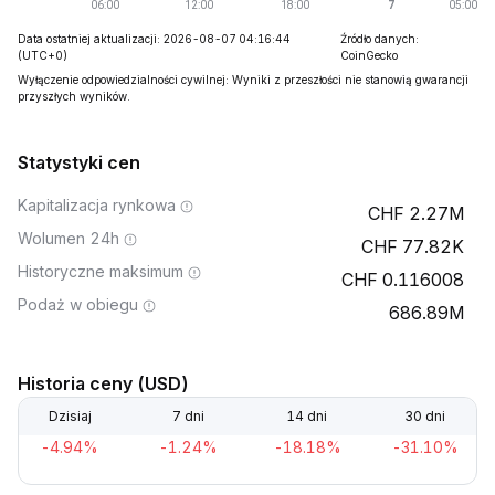
Data ostatniej aktualizacji: 2026-08-07 04:16:44
Źródło danych:
(UTC+0)
CoinGecko
Wyłączenie odpowiedzialności cywilnej: Wyniki z przeszłości nie stanowią gwarancji
przyszłych wyników.
Statystyki cen
Kapitalizacja rynkowa
2.27M
Wolumen 24h
77.82K
Historyczne maksimum
0.116008
Podaż w obiegu
686.89M
Historia ceny (USD)
Dzisiaj
7 dni
14 dni
30 dni
-4.94%
-1.24%
-18.18%
-31.10%