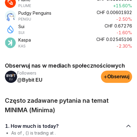
+15.60%
PLUME
CHF
0.00601932
Pudgy Penguins
-2.50%
PENGU
CHF
0.67276
Sui
-1.60%
SUI
CHF
0.02545106
Kaspa
-2.30%
KAS
Obserwuj nas w mediach społecznościowych
Followers
+
Obserwuj
@Bybit EU
Często zadawane pytania na temat
MINIMA (Minima)
1. How much is today?
As of , () is trading at .