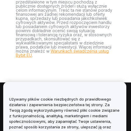
przedstawione w tym miejscu pochodzą z
publicznie dostępnych źródeł i służą wyłącznie
celom informacyjnym. Treść ta nie stanowi porady
finansowej ani żadnej rekomendacji lub oferty
kupna, sprzedaży lub posiadania jakichkolwiek
cyfrowych aktywów. Przed rozpoczęciem handlu
lub posiadaniem cyfrowych aktywów inwestorzy
powinni dokładnie ocenić swoją sytuację
finansową i tolerancję ryzyka oraz, w stosownych
przypadkach, skonsultować się z
wykwalifikowanymi specjalistami w dziedzinie
prawa, podatków lub inwestycji. Więcej informacji
można znaleźć w
Warunkach świadczenia usług
Bybit EU
.
Informacje
Używamy plików cookie niezbędnych do prawidłowego
działania i zapewnienia bezpieczeństwa tej strony. Za
Usługi
Twoją zgodą wykorzystujemy również pliki cookie związane
z funkcjonalnością, analityką, marketingiem i mediami
społecznościowymi, aby zapamiętać Twoje ustawienia,
Obsługa Klienta
poznać sposób korzystania ze strony, ulepszać ją oraz