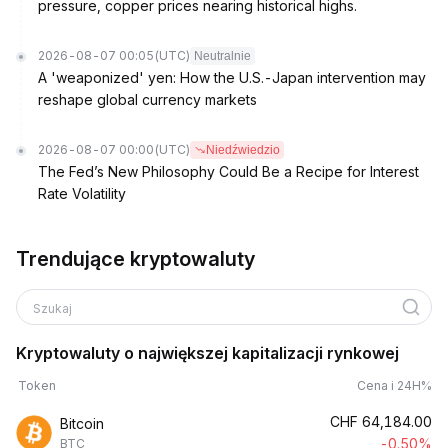
pressure, copper prices nearing historical highs.
2026-08-07 00:05
(UTC)
Neutralnie
A 'weaponized' yen: How the U.S.-Japan intervention may
reshape global currency markets
2026-08-07 00:00
(UTC)
Niedźwiedzio
The Fed’s New Philosophy Could Be a Recipe for Interest
Rate Volatility
Trendujące kryptowaluty
Szukaj
Kryptowaluty o największej kapitalizacji rynkowej
Token
Cena i 24H%
CHF
64,184.00
Bitcoin
-0.50%
BTC