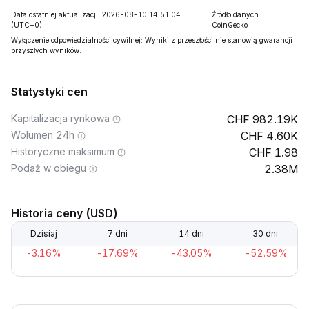
Data ostatniej aktualizacji: 2026-08-10 14:51:04
Źródło danych:
(UTC+0)
CoinGecko
Wyłączenie odpowiedzialności cywilnej: Wyniki z przeszłości nie stanowią gwarancji
przyszłych wyników.
Statystyki cen
Kapitalizacja rynkowa
982.19K
Wolumen 24h
4.60K
Historyczne maksimum
1.98
Podaż w obiegu
2.38M
Historia ceny (USD)
Dzisiaj
7 dni
14 dni
30 dni
-3.16%
-17.69%
-43.05%
-52.59%