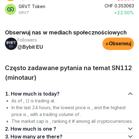
CHF
0.353063
GRVT Token
+22.50%
GRVT
Obserwuj nas w mediach społecznościowych
Followers
+
Obserwuj
@Bybit EU
Często zadawane pytania na temat SN112
(minotaur)
1. How much is today?
As of , () is trading at .
In the last 24 hours, the lowest price is , and the highest
price is , with a trading volume of .
The market cap is , ranking it # among all cryptocurrencies.
2. How much is one ?
3. How many are there?