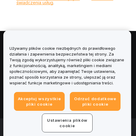
świadczenia usług
.
Informacje
Używamy plików cookie niezbędnych do prawidłowego
działania i zapewnienia bezpieczeństwa tej strony. Za
Usługi
Twoją zgodą wykorzystujemy również pliki cookie związane
z funkcjonalnością, analityką, marketingiem i mediami
społecznościowymi, aby zapamiętać Twoje ustawienia,
Obsługa Klienta
poznać sposób korzystania ze strony, ulepszać ją oraz
wspierać funkcje marketingowe i udostępniania treści.
Produkty
Akceptuj wszystkie
Odrzuć dodatkowe
Informacje prawne
pliki cookie
pliki cookie
Ustawienia plików
© 2025-2026 Bybit.eu. All rights reserved.
cookie
Warunki świadczenia usług
|
Polityka Prywatności
|
Dane