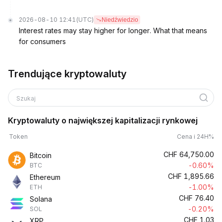
2026-08-10 12:41
(UTC)
Niedźwiedzio
Interest rates may stay higher for longer. What that means
for consumers
Trendujące kryptowaluty
Szukaj
Kryptowaluty o największej kapitalizacji rynkowej
Token
Cena i 24H%
CHF
64,750.00
Bitcoin
-0.60%
BTC
CHF
1,895.66
Ethereum
-1.00%
ETH
CHF
76.40
Solana
-0.20%
SOL
CHF
1.03
XRP