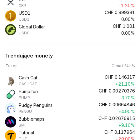
-1.20%
XRP
CHF
0.999391
USD1
0.00%
USD1
CHF
1.001
Global Dollar
0.00%
USDG
Trendujące monety
Token
Cena i 24H%
CHF
0.146317
Cash Cat
+21.10%
CASHCAT
CHF
0.00270376
Pump.fun
+3.70%
PUMP
CHF
0.00664846
Pudgy Penguins
+4.90%
PENGU
CHF
0.02676915
Bubblemaps
+9.10%
BMT
CHF
0.117964
Tutorial
-29.00%
TUT