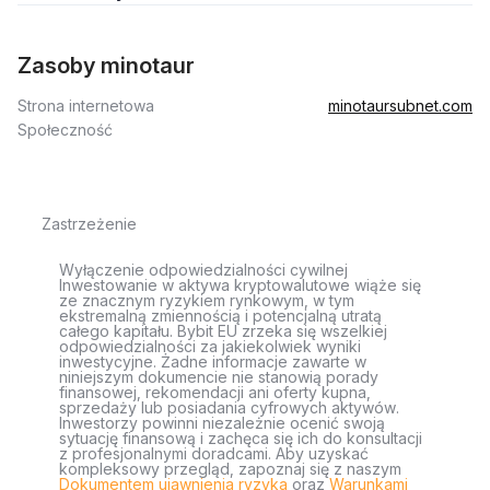
Zasoby minotaur
Strona internetowa
minotaursubnet.com
Społeczność
Zastrzeżenie
Wyłączenie odpowiedzialności cywilnej
Inwestowanie w aktywa kryptowalutowe wiąże się
ze znacznym ryzykiem rynkowym, w tym
ekstremalną zmiennością i potencjalną utratą
całego kapitału. Bybit EU zrzeka się wszelkiej
odpowiedzialności za jakiekolwiek wyniki
inwestycyjne. Żadne informacje zawarte w
niniejszym dokumencie nie stanowią porady
finansowej, rekomendacji ani oferty kupna,
sprzedaży lub posiadania cyfrowych aktywów.
Inwestorzy powinni niezależnie ocenić swoją
sytuację finansową i zachęca się ich do konsultacji
z profesjonalnymi doradcami. Aby uzyskać
kompleksowy przegląd, zapoznaj się z naszym
Dokumentem ujawnienia ryzyka
oraz
Warunkami