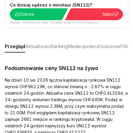
Co dzisiaj sądzisz o minotaur (SN112)?
Dobrze
Słabo
Uwaga: Informacje te mają charakter wyłącznie informacyjny.
Przegląd
Aktualności
Ranking
Media społecznościowe
FAQ
Podsumowanie ceny SN112 na żywo
Na dzień 10 sie 2026 łączna kapitalizacja rynkowa SN112
wynosi CHF982.19K, co stanowi zmianę o -2.87% w ciągu
ostatnich 24 godzin. Aktualna cena SN112 to CHF0.413294, a
24-godzinny wolumen tradingu wynosi CHF4.60K. Podaż w
obiegu SN112 wynosi 2.38M, przy czym maksymalna podaż
to 21.00M. Pod względem kapitalizacji rynkowej SN112
zajmuje 2661 miejsce w rankingu kryptowalut. W ciągu
ostatnich 24 godzin najwyższy kurs SN112 wyniósł
CHF0.436833, a najniższy CHF0.412272.