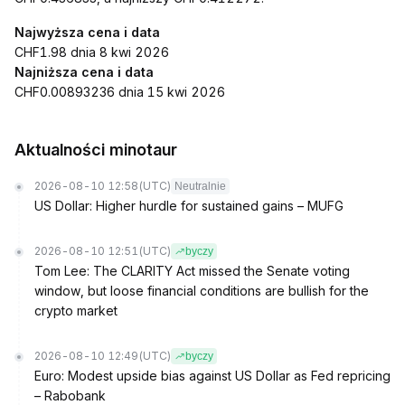
Najwyższa cena i data
CHF1.98 dnia 8 kwi 2026
Najniższa cena i data
CHF0.00893236 dnia 15 kwi 2026
Aktualności minotaur
2026-08-10 12:58
(UTC)
Neutralnie
US Dollar: Higher hurdle for sustained gains – MUFG
2026-08-10 12:51
(UTC)
byczy
Tom Lee: The CLARITY Act missed the Senate voting
window, but loose financial conditions are bullish for the
crypto market
2026-08-10 12:49
(UTC)
byczy
Euro: Modest upside bias against US Dollar as Fed repricing
– Rabobank