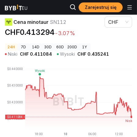
Zarejestruj się
Ceny kryptowalut
Cena minotaur SN112
Cena minotaur
SN112
CHF
CHF0.413294
-3.07%
24H
7D
14D
30D
60D
200D
1Y
Niski
CHF
0.411084
Wysoki
CHF
0.435241