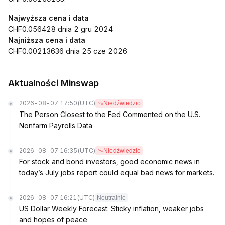
Najwyższa cena i data
CHF0.056428 dnia 2 gru 2024
Najniższa cena i data
CHF0.00213636 dnia 25 cze 2026
Aktualności Minswap
2026-08-07 17:50
(UTC)
Niedźwiedzio
The Person Closest to the Fed Commented on the U.S.
Nonfarm Payrolls Data
2026-08-07 16:35
(UTC)
Niedźwiedzio
For stock and bond investors, good economic news in
today’s July jobs report could equal bad news for markets.
2026-08-07 16:21
(UTC)
Neutralnie
US Dollar Weekly Forecast: Sticky inflation, weaker jobs
and hopes of peace