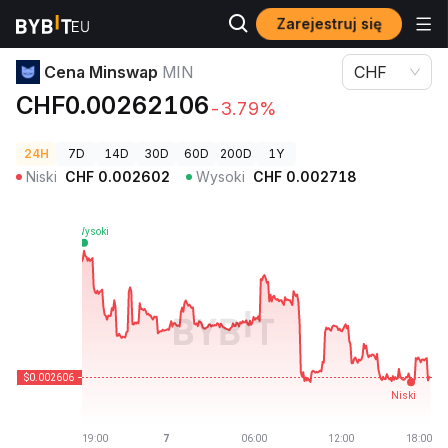
Zarejestruj się
Ceny kryptowalut
Cena Minswap MIN
Cena Minswap
MIN
CHF
CHF0.00262106
-3.79%
24H
7D
14D
30D
60D
200D
1Y
Niski
CHF
0.002602
Wysoki
CHF
0.002718