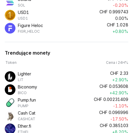
-0.20%
SOL
CHF
0.999743
USD1
0.00%
USD1
CHF
1.028
Figure Heloc
+0.80%
FIGR_HELOC
Trendujące monety
Token
Cena i 24H%
CHF
2.33
Lighter
+2.90%
LIT
CHF
0.053608
Biconomy
+42.90%
BICO
CHF
0.00231409
Pump.fun
-1.10%
PUMP
CHF
0.096996
Cash Cat
-17.50%
CASHCAT
CHF
0.385103
Ether.fi
+8.20%
ETHFI