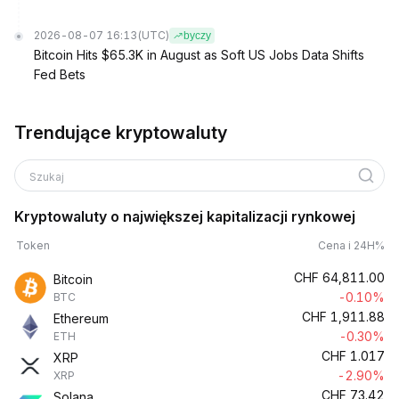
2026-08-07 16:13
(UTC)
byczy
Bitcoin Hits $65.3K in August as Soft US Jobs Data Shifts
Fed Bets
Trendujące kryptowaluty
Szukaj
Kryptowaluty o największej kapitalizacji rynkowej
Token
Cena i 24H%
CHF
64,811.00
Bitcoin
-0.10%
BTC
CHF
1,911.88
Ethereum
-0.30%
ETH
CHF
1.017
XRP
-2.90%
XRP
CHF
73.42
Solana