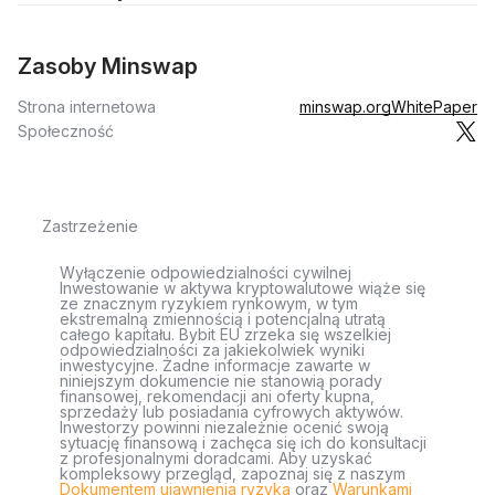
Zasoby Minswap
Strona internetowa
minswap.org
WhitePaper
Społeczność
Zastrzeżenie
Wyłączenie odpowiedzialności cywilnej
Inwestowanie w aktywa kryptowalutowe wiąże się
ze znacznym ryzykiem rynkowym, w tym
ekstremalną zmiennością i potencjalną utratą
całego kapitału. Bybit EU zrzeka się wszelkiej
odpowiedzialności za jakiekolwiek wyniki
inwestycyjne. Żadne informacje zawarte w
niniejszym dokumencie nie stanowią porady
finansowej, rekomendacji ani oferty kupna,
sprzedaży lub posiadania cyfrowych aktywów.
Inwestorzy powinni niezależnie ocenić swoją
sytuację finansową i zachęca się ich do konsultacji
z profesjonalnymi doradcami. Aby uzyskać
kompleksowy przegląd, zapoznaj się z naszym
Dokumentem ujawnienia ryzyka
oraz
Warunkami