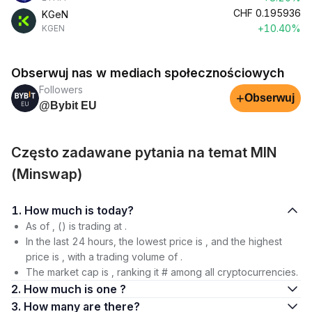
CHF
0.195936
KGeN
+10.40%
KGEN
Obserwuj nas w mediach społecznościowych
Followers
+
Obserwuj
@Bybit EU
Często zadawane pytania na temat MIN
(Minswap)
1. How much is today?
As of , () is trading at .
In the last 24 hours, the lowest price is , and the highest
price is , with a trading volume of .
The market cap is , ranking it # among all cryptocurrencies.
2. How much is one ?
3. How many are there?