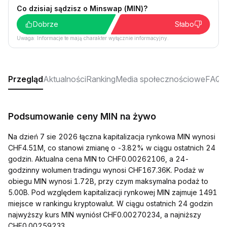
Co dzisiaj sądzisz o Minswap (MIN)?
Dobrze
Słabo
Uwaga: Informacje te mają charakter wyłącznie informacyjny.
Przegląd
Aktualności
Ranking
Media społecznościowe
FAQ
Podsumowanie ceny MIN na żywo
Na dzień 7 sie 2026 łączna kapitalizacja rynkowa MIN wynosi
CHF4.51M, co stanowi zmianę o -3.82% w ciągu ostatnich 24
godzin. Aktualna cena MIN to CHF0.00262106, a 24-
godzinny wolumen tradingu wynosi CHF167.36K. Podaż w
obiegu MIN wynosi 1.72B, przy czym maksymalna podaż to
5.00B. Pod względem kapitalizacji rynkowej MIN zajmuje 1491
miejsce w rankingu kryptowalut. W ciągu ostatnich 24 godzin
najwyższy kurs MIN wyniósł CHF0.00270234, a najniższy
CHF0.00259233.