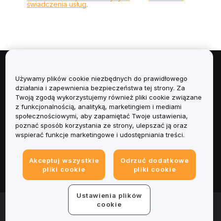
świadczenia usług
.
Informacje
Używamy plików cookie niezbędnych do prawidłowego
działania i zapewnienia bezpieczeństwa tej strony. Za
Usługi
Twoją zgodą wykorzystujemy również pliki cookie związane
z funkcjonalnością, analityką, marketingiem i mediami
społecznościowymi, aby zapamiętać Twoje ustawienia,
Obsługa Klienta
poznać sposób korzystania ze strony, ulepszać ją oraz
wspierać funkcje marketingowe i udostępniania treści.
Produkty
Akceptuj wszystkie
Odrzuć dodatkowe
Informacje prawne
pliki cookie
pliki cookie
Ustawienia plików
© 2025-2026 Bybit.eu. Wszystkie prawa zastrzeżone.
cookie
Warunki świadczenia usług
|
Polityka Prywatności
|
Dane