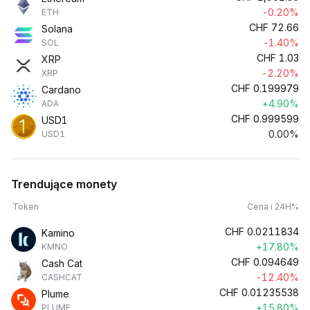
-0.20%
ETH
CHF
72.66
Solana
-1.40%
SOL
CHF
1.03
XRP
-2.20%
XRP
CHF
0.199979
Cardano
+4.90%
ADA
CHF
0.999599
USD1
0.00%
USD1
Trendujące monety
Token
Cena i 24H%
CHF
0.0211834
Kamino
+17.80%
KMNO
CHF
0.094649
Cash Cat
-12.40%
CASHCAT
CHF
0.01235538
Plume
+15.80%
PLUME