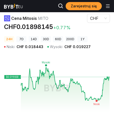
Zarejestruj się
Ceny kryptowalut
Cena Mitosis MITO
Cena Mitosis
MITO
CHF
CHF0.01898145
+0.77%
24H
7D
14D
30D
60D
200D
1Y
Niski
CHF
0.018443
Wysoki
CHF
0.019227