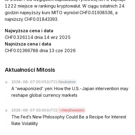
1222 miejsce w rankingu kryptowalut. W ciągu ostatnich 24
godzin najwyższy kurs MITO wyniósł CHF0.01938538, a
najniższy CHF0.01843393.
Najwyższa cena i data
CHF0.326114 dnia 14 wrz 2025
Najniższa cena i data
CHF0.01366788 dnia 13 cze 2026
Aktualności Mitosis
2026-08-07 00:05
(UTC)
Neutralnie
A 'weaponized' yen: How the U.S.-Japan intervention may
reshape global currency markets
2026-08-07 00:00
(UTC)
Niedźwiedzio
The Fed’s New Philosophy Could Be a Recipe for Interest
Rate Volatility