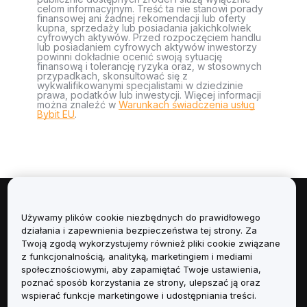
celom informacyjnym. Treść ta nie stanowi porady
finansowej ani żadnej rekomendacji lub oferty
kupna, sprzedaży lub posiadania jakichkolwiek
cyfrowych aktywów. Przed rozpoczęciem handlu
lub posiadaniem cyfrowych aktywów inwestorzy
powinni dokładnie ocenić swoją sytuację
finansową i tolerancję ryzyka oraz, w stosownych
przypadkach, skonsultować się z
wykwalifikowanymi specjalistami w dziedzinie
prawa, podatków lub inwestycji. Więcej informacji
można znaleźć w
Warunkach świadczenia usług
Bybit EU
.
Informacje
Używamy plików cookie niezbędnych do prawidłowego
działania i zapewnienia bezpieczeństwa tej strony. Za
Usługi
Twoją zgodą wykorzystujemy również pliki cookie związane
z funkcjonalnością, analityką, marketingiem i mediami
społecznościowymi, aby zapamiętać Twoje ustawienia,
Obsługa Klienta
poznać sposób korzystania ze strony, ulepszać ją oraz
wspierać funkcje marketingowe i udostępniania treści.