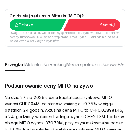
Co dzisiaj sądzisz o Mitosis (MITO)?
Dobrze
Słabo
Uwaga: Ta ankieta odzwierciedla wyłącznie opinie użytkowników i nie stanowi
porady finansowej. Nie jest ona wspierana przez Bybit EU ani nie ma na celu
wskazywania przyszłych wyników.
Przegląd
Aktualności
Ranking
Media społecznościowe
FAQ
Podsumowanie ceny MITO na żywo
Na dzień 7 sie 2026 łączna kapitalizacja rynkowa MITO
wynosi CHF7.04M, co stanowi zmianę o +0.75% w ciągu
ostatnich 24 godzin. Aktualna cena MITO to CHF0.01898145,
a 24-godzinny wolumen tradingu wynosi CHF2.13M. Podaż w
obiegu MITO wynosi 370.78M, przy czym maksymalna podaż
to 1.00B. Pod względem kapitalizacji rynkowej MITO zajmuje