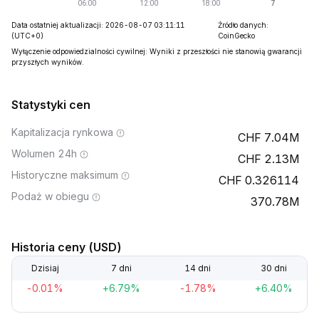
Data ostatniej aktualizacji: 2026-08-07 03:11:11
Źródło danych:
(UTC+0)
CoinGecko
Wyłączenie odpowiedzialności cywilnej: Wyniki z przeszłości nie stanowią gwarancji
przyszłych wyników.
Statystyki cen
Kapitalizacja rynkowa
7.04M
Wolumen 24h
2.13M
Historyczne maksimum
0.326114
Podaż w obiegu
370.78M
Historia ceny (USD)
Dzisiaj
7 dni
14 dni
30 dni
-0.01%
+6.79%
-1.78%
+6.40%