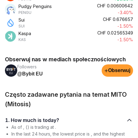
CHF
0.00600642
Pudgy Penguins
-3.40%
PENGU
CHF
0.676657
Sui
-1.50%
SUI
CHF
0.02565349
Kaspa
-1.50%
KAS
Obserwuj nas w mediach społecznościowych
Followers
+
Obserwuj
@Bybit EU
Często zadawane pytania na temat MITO
(Mitosis)
1. How much is today?
As of , () is trading at .
In the last 24 hours, the lowest price is , and the highest