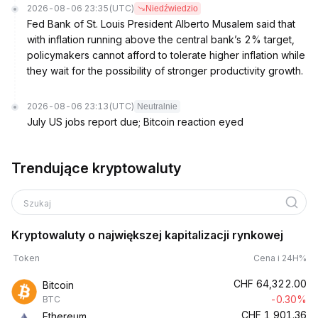
2026-08-06 23:35
(UTC)
Niedźwiedzio
Fed Bank of St. Louis President Alberto Musalem said that
with inflation running above the central bank’s 2% target,
policymakers cannot afford to tolerate higher inflation while
they wait for the possibility of stronger productivity growth.
2026-08-06 23:13
(UTC)
Neutralnie
July US jobs report due; Bitcoin reaction eyed
Trendujące kryptowaluty
Szukaj
Kryptowaluty o największej kapitalizacji rynkowej
Token
Cena i 24H%
CHF
64,322.00
Bitcoin
-0.30%
BTC
CHF
1,901.36
Ethereum