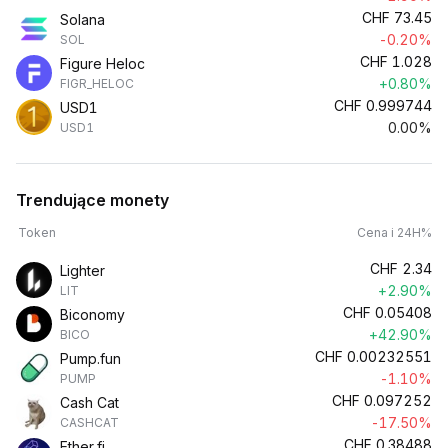
CHF
73.45
Solana
-0.20%
SOL
CHF
1.028
Figure Heloc
+0.80%
FIGR_HELOC
CHF
0.999744
USD1
0.00%
USD1
Trendujące monety
Token
Cena i 24H%
CHF
2.34
Lighter
+2.90%
LIT
CHF
0.05408
Biconomy
+42.90%
BICO
CHF
0.00232551
Pump.fun
-1.10%
PUMP
CHF
0.097252
Cash Cat
-17.50%
CASHCAT
CHF
0.38488
Ether.fi