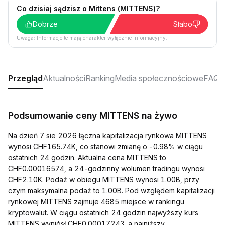
Co dzisiaj sądzisz o Mittens (MITTENS)?
Dobrze
Słabo
Uwaga: Informacje te mają charakter wyłącznie informacyjny.
Przegląd
Aktualności
Ranking
Media społecznościowe
FAQ
Podsumowanie ceny MITTENS na żywo
Na dzień 7 sie 2026 łączna kapitalizacja rynkowa MITTENS
wynosi CHF165.74K, co stanowi zmianę o -0.98% w ciągu
ostatnich 24 godzin. Aktualna cena MITTENS to
CHF0.00016574, a 24-godzinny wolumen tradingu wynosi
CHF2.10K. Podaż w obiegu MITTENS wynosi 1.00B, przy
czym maksymalna podaż to 1.00B. Pod względem kapitalizacji
rynkowej MITTENS zajmuje 4685 miejsce w rankingu
kryptowalut. W ciągu ostatnich 24 godzin najwyższy kurs
MITTENS wyniósł CHF0.00017243, a najniższy