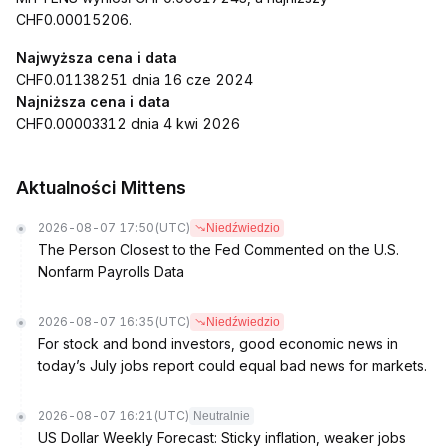
CHF0.00015206.
Najwyższa cena i data
CHF0.01138251 dnia 16 cze 2024
Najniższa cena i data
CHF0.00003312 dnia 4 kwi 2026
Aktualności Mittens
2026-08-07 17:50
(UTC)
Niedźwiedzio
The Person Closest to the Fed Commented on the U.S.
Nonfarm Payrolls Data
2026-08-07 16:35
(UTC)
Niedźwiedzio
For stock and bond investors, good economic news in
today’s July jobs report could equal bad news for markets.
2026-08-07 16:21
(UTC)
Neutralnie
US Dollar Weekly Forecast: Sticky inflation, weaker jobs