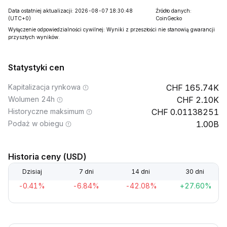
Data ostatniej aktualizacji: 2026-08-07 18:30:48
Źródło danych:
(UTC+0)
CoinGecko
Wyłączenie odpowiedzialności cywilnej: Wyniki z przeszłości nie stanowią gwarancji
przyszłych wyników.
Statystyki cen
Kapitalizacja rynkowa
165.74K
Wolumen 24h
2.10K
Historyczne maksimum
0.01138251
Podaż w obiegu
1.00B
Historia ceny (USD)
Dzisiaj
7 dni
14 dni
30 dni
-0.41%
-6.84%
-42.08%
+27.60%