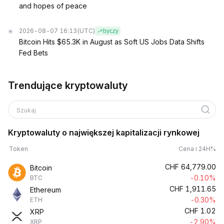
and hopes of peace
2026-08-07 16:13
(UTC)
byczy
Bitcoin Hits $65.3K in August as Soft US Jobs Data Shifts
Fed Bets
Trendujące kryptowaluty
Szukaj
Kryptowaluty o największej kapitalizacji rynkowej
Token
Cena i 24H%
CHF
64,779.00
Bitcoin
-0.10%
BTC
CHF
1,911.65
Ethereum
-0.30%
ETH
CHF
1.02
XRP
-2.90%
XRP