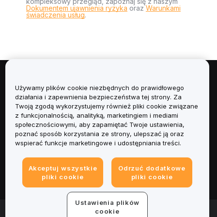
kompleksowy przegląd, zapoznaj się z naszym
Dokumentem ujawnienia ryzyka
oraz
Warunkami
świadczenia usług
.
Informacje
Używamy plików cookie niezbędnych do prawidłowego
działania i zapewnienia bezpieczeństwa tej strony. Za
Usługi
Twoją zgodą wykorzystujemy również pliki cookie związane
z funkcjonalnością, analityką, marketingiem i mediami
społecznościowymi, aby zapamiętać Twoje ustawienia,
Obsługa Klienta
poznać sposób korzystania ze strony, ulepszać ją oraz
wspierać funkcje marketingowe i udostępniania treści.
Produkty
Akceptuj wszystkie
Odrzuć dodatkowe
Informacje prawne
pliki cookie
pliki cookie
Ustawienia plików
© 2025-2026 Bybit.eu. All rights reserved.
cookie