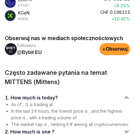
+8.20%
ETHFI
CHF
0.198215
KGeN
+10.40%
KGEN
Obserwuj nas w mediach społecznościowych
Followers
+
Obserwuj
@Bybit EU
Często zadawane pytania na temat
MITTENS (Mittens)
1. How much is today?
As of , () is trading at .
In the last 24 hours, the lowest price is , and the highest
price is , with a trading volume of .
The market cap is , ranking it # among all cryptocurrencies.
2. How much is one ?