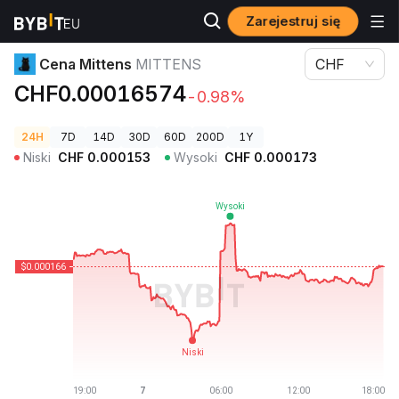
Zarejestruj się
Ceny kryptowalut
Cena Mittens MITTENS
Cena Mittens
MITTENS
CHF
CHF0.00016574
-0.98%
24H
7D
14D
30D
60D
200D
1Y
Niski
CHF
0.000153
Wysoki
CHF
0.000173