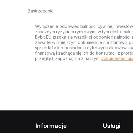
Zastrzeżenie
Wyłączenie odpowiedzialności cywilnej Inwestow
znacznym ryzykiem rynkowym, w tym ekstremalną z
Bybit EU zrzeka się wszelkiej odpowiedzialności 
zawarte w niniejszym dokumencie nie stanowią po
sprzedaży lub posiadania cyfrowych aktywów. Inw
finansową i zachęca się ich do konsultacji z pr
przegląd, zapoznaj się z naszym
Dokumentem uja
Informacje
Usługi