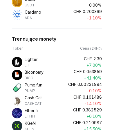
0.00%
USD1
CHF
0.200369
Cardano
-1.10%
ADA
Trendujące monety
Token
Cena i 24H%
CHF
2.39
Lighter
+7.00%
LIT
CHF
0.053859
Biconomy
+41.40%
BICO
CHF
0.00231994
Pump.fun
-0.10%
PUMP
CHF
0.101488
Cash Cat
-14.10%
CASHCAT
CHF
0.382529
Ether.fi
+6.10%
ETHFI
CHF
0.210987
KGeN
+15.50%
KGEN