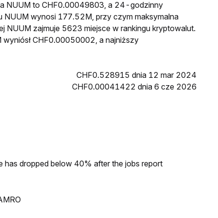
cena NUUM to CHF0.00049803, a 24-godzinny
gu NUUM wynosi 177.52M, przy czym maksymalna
wej NUUM zajmuje 5623 miejsce w rankingu kryptowalut.
M wyniósł CHF0.00050002, a najniższy
CHF0.528915 dnia 12 mar 2024
CHF0.00041422 dnia 6 cze 2026
ke has dropped below 40% after the jobs report
N AMRO