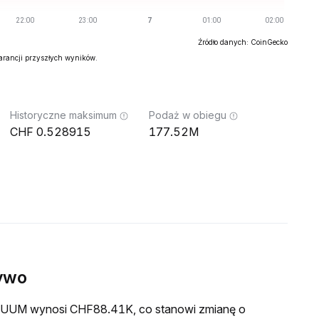
Źródło danych: CoinGecko
warancji przyszłych wyników.
Historyczne maksimum
Podaż w obiegu
0.528915
177.52M
ywo
a NUUM wynosi CHF88.41K, co stanowi zmianę o