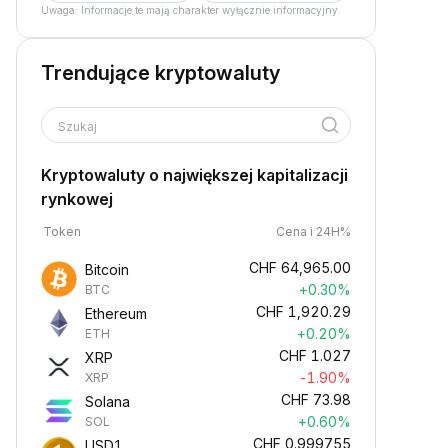
Uwaga: Informacje te mają charakter wyłącznie informacyjny.
Trendujące kryptowaluty
Szukaj
Kryptowaluty o największej kapitalizacji
rynkowej
Token
Cena i 24H%
CHF
64,965.00
Bitcoin
+0.30%
BTC
CHF
1,920.29
Ethereum
+0.20%
ETH
CHF
1.027
XRP
-1.90%
XRP
CHF
73.98
Solana
+0.60%
SOL
CHF
0.999755
USD1