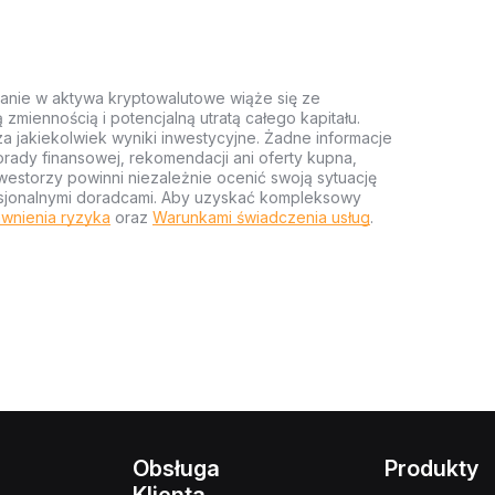
anie w aktywa kryptowalutowe wiąże się ze
miennością i potencjalną utratą całego kapitału.
za jakiekolwiek wyniki inwestycyjne. Żadne informacje
rady finansowej, rekomendacji ani oferty kupna,
estorzy powinni niezależnie ocenić swoją sytuację
ofesjonalnymi doradcami. Aby uzyskać kompleksowy
wnienia ryzyka
oraz
Warunkami świadczenia usług
.
Obsługa
Produkty