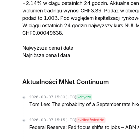
-2.14% w ciągu ostatnich 24 godzin. Aktualna 
wolumen tradingu wynosi CHF3.89. Podaż w obie
podaż to 1.00B. Pod względem kapitalizacji rynko
W ciągu ostatnich 24 godzin najwyższy kurs NUU
CHF0.00049638.
Najwyższa cena i data
Najniższa cena i data
Aktualności MNet Continuum
2026-08-07 15:30
(UTC)
byczy
Tom Lee: The probability of a September rate hi
2026-08-07 15:15
(UTC)
Niedźwiedzio
Federal Reserve: Fed focus shifts to jobs – AB