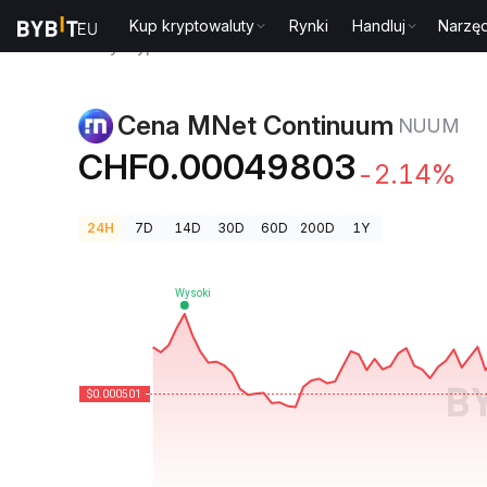
Kup kryptowaluty
Rynki
Handluj
Narzęd
Ceny kryptowalut
Cena MNet Continuum NUUM
Cena MNet Continuum
NUUM
CHF0.00049803
-2.14%
24H
7D
14D
30D
60D
200D
1Y