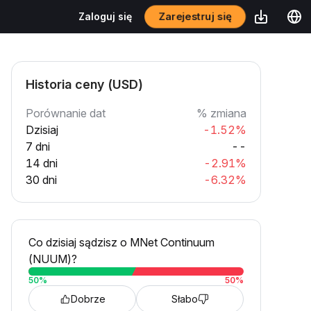
Zarejestruj się
Zaloguj się
Historia ceny (USD)
Porównanie dat
% zmiana
Dzisiaj
-1.52%
7 dni
--
14 dni
-2.91%
30 dni
-6.32%
Co dzisiaj sądzisz o MNet Continuum
(NUUM)?
50
%
50
%
Dobrze
Słabo