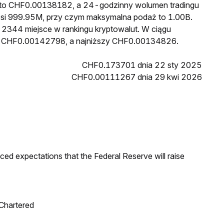
Y to CHF0.00138182, a 24-godzinny wolumen tradingu
i 999.95M, przy czym maksymalna podaż to 1.00B.
 2344 miejsce w rankingu kryptowalut. W ciągu
sł CHF0.00142798, a najniższy CHF0.00134826.
CHF0.173701 dnia 22 sty 2025
CHF0.00111267 dnia 29 kwi 2026
duced expectations that the Federal Reserve will raise
 Chartered