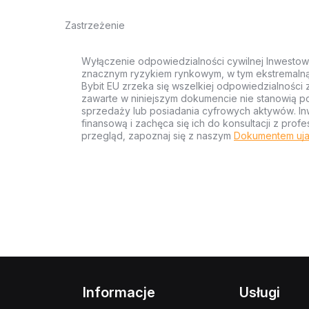
Zastrzeżenie
Wyłączenie odpowiedzialności cywilnej Inwestow
znacznym ryzykiem rynkowym, w tym ekstremalną z
Bybit EU zrzeka się wszelkiej odpowiedzialności 
zawarte w niniejszym dokumencie nie stanowią po
sprzedaży lub posiadania cyfrowych aktywów. Inw
finansową i zachęca się ich do konsultacji z pr
przegląd, zapoznaj się z naszym
Dokumentem uja
Informacje
Usługi