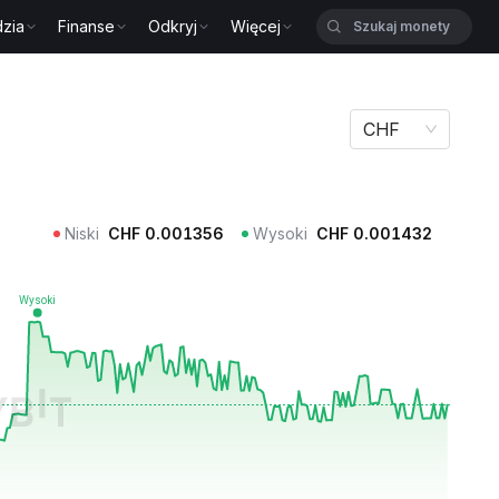
zia
Finanse
Odkryj
Więcej
CHF
Niski
CHF
0.001356
Wysoki
CHF
0.001432