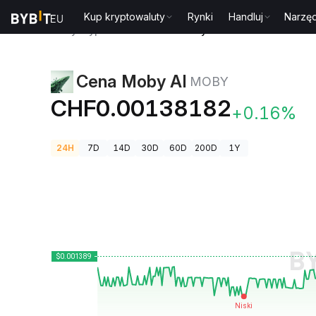
Kup kryptowaluty
Rynki
Handluj
Narzęd
Ceny kryptowalut
Cena Moby AI MOBY
Cena Moby AI
MOBY
CHF0.00138182
+0.16%
24H
7D
14D
30D
60D
200D
1Y