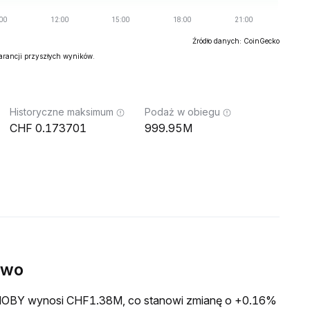
Źródło danych: CoinGecko
warancji przyszłych wyników.
Historyczne maksimum
Podaż w obiegu
0.173701
999.95M
ywo
a MOBY wynosi CHF1.38M, co stanowi zmianę o +0.16%