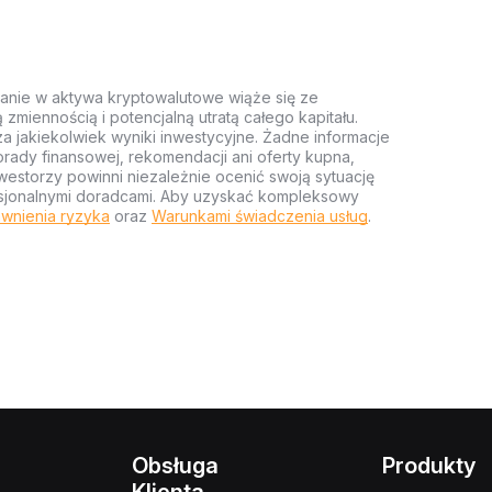
anie w aktywa kryptowalutowe wiąże się ze
miennością i potencjalną utratą całego kapitału.
za jakiekolwiek wyniki inwestycyjne. Żadne informacje
rady finansowej, rekomendacji ani oferty kupna,
estorzy powinni niezależnie ocenić swoją sytuację
ofesjonalnymi doradcami. Aby uzyskać kompleksowy
wnienia ryzyka
oraz
Warunkami świadczenia usług
.
Obsługa
Produkty