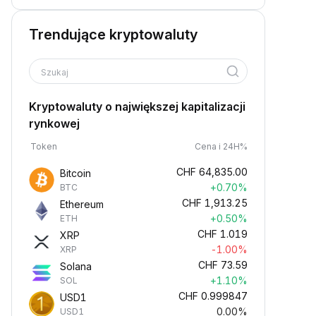
Trendujące kryptowaluty
Szukaj
Kryptowaluty o największej kapitalizacji
rynkowej
Token
Cena i 24H%
CHF
64,835.00
Bitcoin
+0.70%
BTC
CHF
1,913.25
Ethereum
+0.50%
ETH
CHF
1.019
XRP
-1.00%
XRP
CHF
73.59
Solana
+1.10%
SOL
CHF
0.999847
USD1
0.00%
USD1