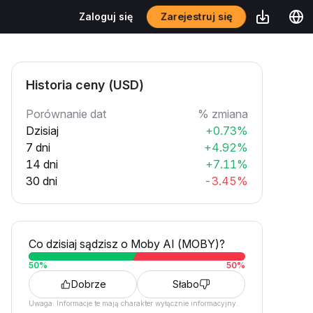
Zarejestruj się
Zaloguj się
Historia ceny (USD)
Porównanie dat
% zmiana
Dzisiaj
+0.73%
7 dni
+4.92%
14 dni
+7.11%
30 dni
-3.45%
Co dzisiaj sądzisz o Moby AI (MOBY)?
50
%
50
%
Dobrze
Słabo
Uwaga: Informacje te mają charakter wyłącznie informacyjny.