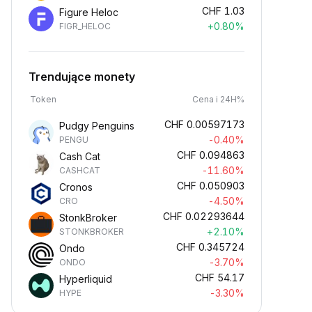
CHF
1.03
Figure Heloc
+0.80%
FIGR_HELOC
Trendujące monety
Token
Cena i 24H%
CHF
0.00597173
Pudgy Penguins
-0.40%
PENGU
CHF
0.094863
Cash Cat
-11.60%
CASHCAT
CHF
0.050903
Cronos
-4.50%
CRO
CHF
0.02293644
StonkBroker
+2.10%
STONKBROKER
CHF
0.345724
Ondo
-3.70%
ONDO
CHF
54.17
Hyperliquid
-3.30%
HYPE