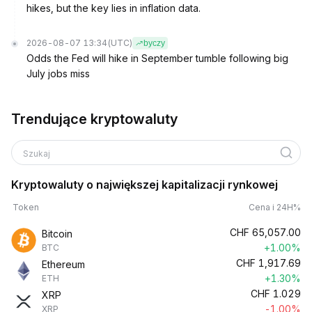
hikes, but the key lies in inflation data.
2026-08-07 13:34
(UTC)
byczy
Odds the Fed will hike in September tumble following big
July jobs miss
Trendujące kryptowaluty
Szukaj
Kryptowaluty o największej kapitalizacji rynkowej
Token
Cena i 24H%
CHF
65,057.00
Bitcoin
+1.00%
BTC
CHF
1,917.69
Ethereum
+1.30%
ETH
CHF
1.029
XRP
-1.00%
XRP