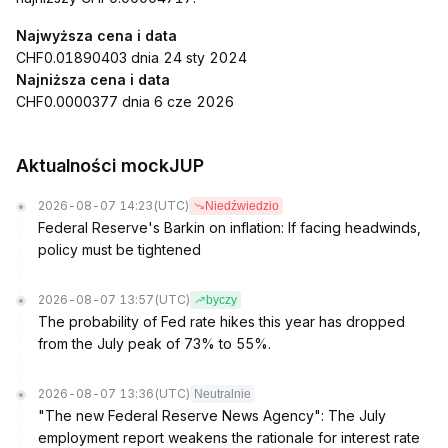
Najwyższa cena i data
CHF0.01890403 dnia 24 sty 2024
Najniższa cena i data
CHF0.0000377 dnia 6 cze 2026
Aktualności mockJUP
2026-08-07 14:23
(UTC)
Niedźwiedzio
Federal Reserve's Barkin on inflation: If facing headwinds,
policy must be tightened
2026-08-07 13:57
(UTC)
byczy
The probability of Fed rate hikes this year has dropped
from the July peak of 73% to 55%.
2026-08-07 13:36
(UTC)
Neutralnie
"The new Federal Reserve News Agency": The July
employment report weakens the rationale for interest rate