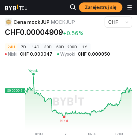
Zarejestruj się
Ceny kryptowalut
Cena mockJUP MOCKJUP
Cena mockJUP
MOCKJUP
CHF
CHF0.00004909
+0.56%
24H
7D
14D
30D
60D
200D
1Y
Niski
CHF
0.000047
Wysoki
CHF
0.000050