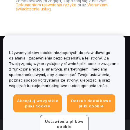
kompleksowy przegląd, zapoznaj się z naszym
Dokumentem ujawnienia ryzyka
oraz
Warunkami
świadczenia usług
.
Informacje
Używamy plików cookie niezbędnych do prawidłowego
działania i zapewnienia bezpieczeństwa tej strony. Za
Usługi
Twoją zgodą wykorzystujemy również pliki cookie związane
z funkcjonalnością, analityką, marketingiem i mediami
społecznościowymi, aby zapamiętać Twoje ustawienia,
Obsługa Klienta
poznać sposób korzystania ze strony, ulepszać ją oraz
wspierać funkcje marketingowe i udostępniania treści.
Produkty
Akceptuj wszystkie
Odrzuć dodatkowe
Informacje prawne
pliki cookie
pliki cookie
Ustawienia plików
© 2025-2026 Bybit.eu. Wszystkie prawa zastrzeżone.
cookie