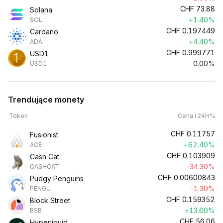
CHF
73.88
Solana
+1.40%
SOL
CHF
0.197449
Cardano
+4.40%
ADA
CHF
0.999771
USD1
0.00%
USD1
Trendujące monety
Token
Cena i 24H%
CHF
0.11757
Fusionist
+62.40%
ACE
CHF
0.103909
Cash Cat
-34.30%
CASHCAT
CHF
0.00600843
Pudgy Penguins
-1.30%
PENGU
CHF
0.159352
Block Street
+13.60%
BSB
CHF
56.06
Hyperliquid