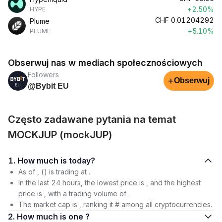
+2.50%
HYPE
CHF
0.01204292
Plume
+5.10%
PLUME
Obserwuj nas w mediach społecznościowych
Followers
+
Obserwuj
@Bybit EU
Często zadawane pytania na temat
MOCKJUP (mockJUP)
1. How much is today?
As of , () is trading at .
In the last 24 hours, the lowest price is , and the highest
price is , with a trading volume of .
The market cap is , ranking it # among all cryptocurrencies.
2. How much is one ?