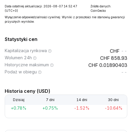
Data ostatniej aktualizacji: 2026-08-07 14:52:47
Źródło danych:
(UTC+0)
CoinGecko
Wyłączenie odpowiedzialności cywilnej: Wyniki z przeszłości nie stanowią gwarancji
przyszłych wyników.
Statystyki cen
Kapitalizacja rynkowa
--
Wolumen 24h
858.93
Historyczne maksimum
0.01890403
Podaż w obiegu
--
Historia ceny (USD)
Dzisiaj
7 dni
14 dni
30 dni
+0.78%
+0.75%
-1.52%
-10.64%