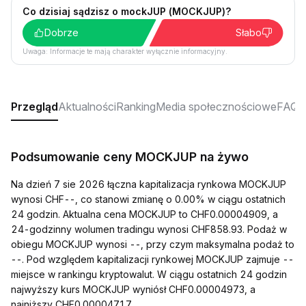
Co dzisiaj sądzisz o mockJUP (MOCKJUP)?
Dobrze
Słabo
Uwaga: Informacje te mają charakter wyłącznie informacyjny.
Przegląd
Aktualności
Ranking
Media społecznościowe
FAQ
Podsumowanie ceny MOCKJUP na żywo
Na dzień 7 sie 2026 łączna kapitalizacja rynkowa MOCKJUP
wynosi CHF--, co stanowi zmianę o 0.00% w ciągu ostatnich
24 godzin. Aktualna cena MOCKJUP to CHF0.00004909, a
24-godzinny wolumen tradingu wynosi CHF858.93. Podaż w
obiegu MOCKJUP wynosi --, przy czym maksymalna podaż to
--. Pod względem kapitalizacji rynkowej MOCKJUP zajmuje --
miejsce w rankingu kryptowalut. W ciągu ostatnich 24 godzin
najwyższy kurs MOCKJUP wyniósł CHF0.00004973, a
najniższy CHF0.00004717.