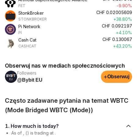
-9.90%
FET
CHF
0.02005609
StonkBroker
+38.80%
STONKBROKER
CHF
0.092197
Pi Network
+4.10%
PI
CHF
0.130067
Cash Cat
+43.20%
CASHCAT
Obserwuj nas w mediach społecznościowych
Followers
+
Obserwuj
@Bybit EU
Często zadawane pytania na temat WBTC
(Mode Bridged WBTC (Mode))
1. How much is today?
As of , () is trading at .