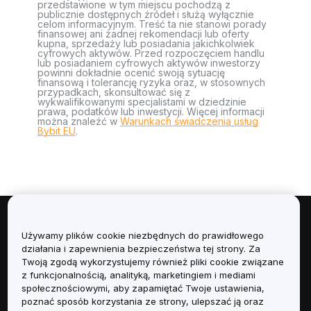
przedstawione w tym miejscu pochodzą z
publicznie dostępnych źródeł i służą wyłącznie
celom informacyjnym. Treść ta nie stanowi porady
finansowej ani żadnej rekomendacji lub oferty
kupna, sprzedaży lub posiadania jakichkolwiek
cyfrowych aktywów. Przed rozpoczęciem handlu
lub posiadaniem cyfrowych aktywów inwestorzy
powinni dokładnie ocenić swoją sytuację
finansową i tolerancję ryzyka oraz, w stosownych
przypadkach, skonsultować się z
wykwalifikowanymi specjalistami w dziedzinie
prawa, podatków lub inwestycji. Więcej informacji
można znaleźć w
Warunkach świadczenia usług
Bybit EU
.
Informacje
Używamy plików cookie niezbędnych do prawidłowego
działania i zapewnienia bezpieczeństwa tej strony. Za
Usługi
Twoją zgodą wykorzystujemy również pliki cookie związane
z funkcjonalnością, analityką, marketingiem i mediami
społecznościowymi, aby zapamiętać Twoje ustawienia,
Obsługa Klienta
poznać sposób korzystania ze strony, ulepszać ją oraz