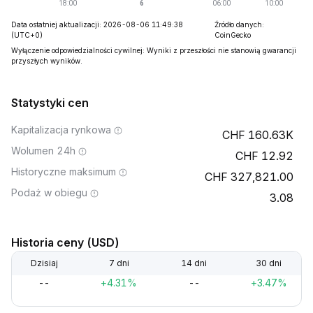
Data ostatniej aktualizacji: 2026-08-06 11:49:38
Źródło danych:
(UTC+0)
CoinGecko
Wyłączenie odpowiedzialności cywilnej: Wyniki z przeszłości nie stanowią gwarancji
przyszłych wyników.
Statystyki cen
Kapitalizacja rynkowa
160.63K
Wolumen 24h
12.92
Historyczne maksimum
327,821.00
Podaż w obiegu
3.08
Historia ceny (USD)
Dzisiaj
7 dni
14 dni
30 dni
--
+4.31%
--
+3.47%