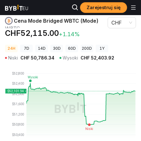
Zarejestruj się
Ceny kryptowalut
Cena Mode Bridged WBTC (Mode) WBTC
Cena Mode Bridged WBTC (Mode)
CHF
WBTC
CHF52,115.00
+1.14%
24H
7D
14D
30D
60D
200D
1Y
Niski
CHF
50,786.34
Wysoki
CHF
52,403.92