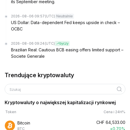
its September meeting.
2026-08-06 09:57
(UTC)
Neutralnie
US Dollar: Data-dependent Fed keeps upside in check –
OCBC
2026-08-06 09:24
(UTC)
byczy
Brazilian Real: Cautious BCB easing offers limited support –
Societe Generale
Trendujące kryptowaluty
Szukaj
Kryptowaluty o największej kapitalizacji rynkowej
Token
Cena i 24H%
CHF
64,533.00
Bitcoin
+0.70%
BTC