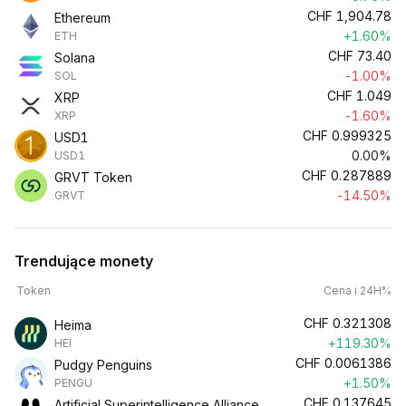
CHF
1,904.78
Ethereum
+1.60%
ETH
CHF
73.40
Solana
-1.00%
SOL
CHF
1.049
XRP
-1.60%
XRP
CHF
0.999325
USD1
0.00%
USD1
CHF
0.287889
GRVT Token
-14.50%
GRVT
Trendujące monety
Token
Cena i 24H%
CHF
0.321308
Heima
+119.30%
HEI
CHF
0.0061386
Pudgy Penguins
+1.50%
PENGU
CHF
0.137645
Artificial Superintelligence Alliance