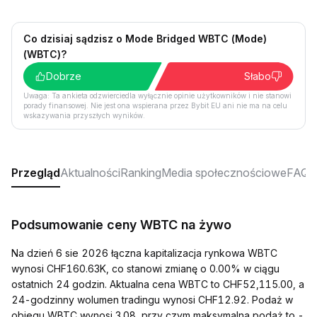
Co dzisiaj sądzisz o Mode Bridged WBTC (Mode)
(WBTC)?
Dobrze
Słabo
Uwaga: Ta ankieta odzwierciedla wyłącznie opinie użytkowników i nie stanowi
porady finansowej. Nie jest ona wspierana przez Bybit EU ani nie ma na celu
wskazywania przyszłych wyników.
Przegląd
Aktualności
Ranking
Media społecznościowe
FAQ
Podsumowanie ceny WBTC na żywo
Na dzień 6 sie 2026 łączna kapitalizacja rynkowa WBTC
wynosi CHF160.63K, co stanowi zmianę o 0.00% w ciągu
ostatnich 24 godzin. Aktualna cena WBTC to CHF52,115.00, a
24-godzinny wolumen tradingu wynosi CHF12.92. Podaż w
obiegu WBTC wynosi 3.08, przy czym maksymalna podaż to -