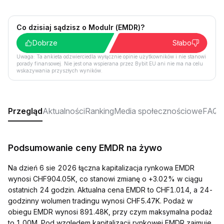
Co dzisiaj sądzisz o Modulr (EMDR)?
Dobrze
Słabo
Uwaga: Ta ankieta odzwierciedla wyłącznie opinie użytkowników i nie stanowi
porady finansowej. Nie jest ona wspierana przez Bybit EU ani nie ma na celu
wskazywania przyszłych wyników.
Przegląd
Aktualności
Ranking
Media społecznościowe
FAQ
Podsumowanie ceny EMDR na żywo
Na dzień 6 sie 2026 łączna kapitalizacja rynkowa EMDR
wynosi CHF904.05K, co stanowi zmianę o +3.02% w ciągu
ostatnich 24 godzin. Aktualna cena EMDR to CHF1.014, a 24-
godzinny wolumen tradingu wynosi CHF5.47K. Podaż w
obiegu EMDR wynosi 891.48K, przy czym maksymalna podaż
to 1.00M. Pod względem kapitalizacji rynkowej EMDR zajmuje