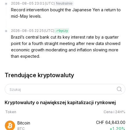
2026-08-05 23:01
(UTC)
Neutralnie
Record intervention bought the Japanese Yen a return to
mid-May levels.
2026-08-05 22:25
(UTC)
byczy
Brazil’s central bank cut its key interest rate by a quarter
point for a fourth straight meeting after new data showed
economic growth moderating and inflation slowing more
than expected.
Trendujące kryptowaluty
Szukaj
Kryptowaluty o największej kapitalizacji rynkowej
Token
Cena i 24H%
CHF
64,843.00
Bitcoin
+1.20%
BTC