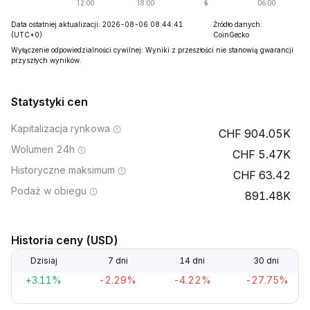
Data ostatniej aktualizacji: 2026-08-06 08:44:41
Źródło danych:
(UTC+0)
CoinGecko
Wyłączenie odpowiedzialności cywilnej: Wyniki z przeszłości nie stanowią gwarancji
przyszłych wyników.
Statystyki cen
Kapitalizacja rynkowa
904.05K
Wolumen 24h
5.47K
Historyczne maksimum
63.42
Podaż w obiegu
891.48K
Historia ceny (USD)
Dzisiaj
7 dni
14 dni
30 dni
+3.11%
-2.29%
-4.22%
-27.75%