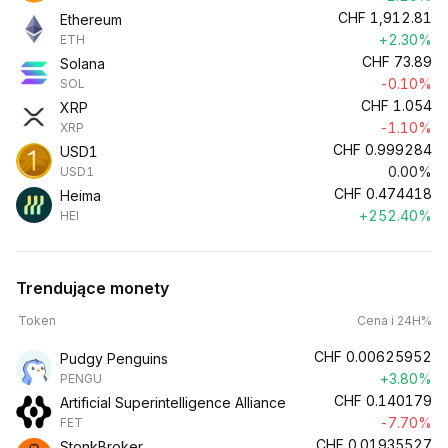
CHF
1,912.81
Ethereum
+2.30%
ETH
CHF
73.89
Solana
-0.10%
SOL
CHF
1.054
XRP
-1.10%
XRP
CHF
0.999284
USD1
0.00%
USD1
CHF
0.474418
Heima
+252.40%
HEI
Trendujące monety
Token
Cena i 24H%
CHF
0.00625952
Pudgy Penguins
+3.80%
PENGU
CHF
0.140179
Artificial Superintelligence Alliance
-7.70%
FET
CHF
0.01935527
StonkBroker