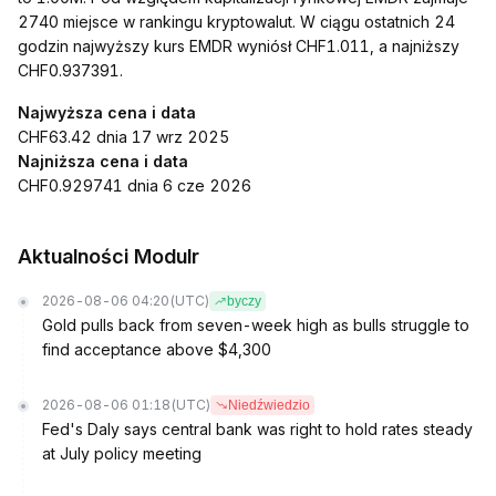
2740 miejsce w rankingu kryptowalut. W ciągu ostatnich 24
godzin najwyższy kurs EMDR wyniósł CHF1.011, a najniższy
CHF0.937391.
Najwyższa cena i data
CHF63.42 dnia 17 wrz 2025
Najniższa cena i data
CHF0.929741 dnia 6 cze 2026
Aktualności Modulr
2026-08-06 04:20
(UTC)
byczy
Gold pulls back from seven-week high as bulls struggle to
find acceptance above $4,300
2026-08-06 01:18
(UTC)
Niedźwiedzio
Fed's Daly says central bank was right to hold rates steady
at July policy meeting