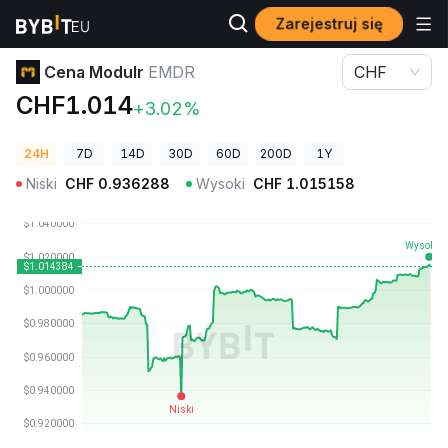
Zarejestruj się
Ceny kryptowalut
Cena Modulr EMDR
Cena Modulr
EMDR
CHF
CHF1.014
+3.02%
24H
7D
14D
30D
60D
200D
1Y
Niski
CHF
0.936288
Wysoki
CHF
1.015158