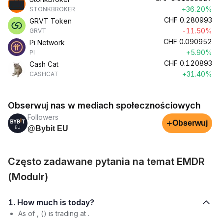
+36.20%
STONKBROKER
CHF
0.280993
GRVT Token
-11.50%
GRVT
CHF
0.090952
Pi Network
+5.90%
PI
CHF
0.120893
Cash Cat
+31.40%
CASHCAT
Obserwuj nas w mediach społecznościowych
Followers
+
Obserwuj
@Bybit EU
Często zadawane pytania na temat EMDR
(Modulr)
1. How much is today?
As of , () is trading at .