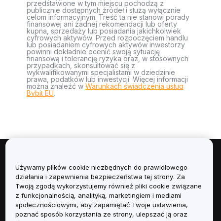
przedstawione w tym miejscu pochodzą z
publicznie dostępnych źródeł i służą wyłącznie
celom informacyjnym. Treść ta nie stanowi porady
finansowej ani żadnej rekomendacji lub oferty
kupna, sprzedaży lub posiadania jakichkolwiek
cyfrowych aktywów. Przed rozpoczęciem handlu
lub posiadaniem cyfrowych aktywów inwestorzy
powinni dokładnie ocenić swoją sytuację
finansową i tolerancję ryzyka oraz, w stosownych
przypadkach, skonsultować się z
wykwalifikowanymi specjalistami w dziedzinie
prawa, podatków lub inwestycji. Więcej informacji
można znaleźć w
Warunkach świadczenia usług
Bybit EU
.
Informacje
Używamy plików cookie niezbędnych do prawidłowego
działania i zapewnienia bezpieczeństwa tej strony. Za
Usługi
Twoją zgodą wykorzystujemy również pliki cookie związane
z funkcjonalnością, analityką, marketingiem i mediami
społecznościowymi, aby zapamiętać Twoje ustawienia,
Obsługa Klienta
poznać sposób korzystania ze strony, ulepszać ją oraz