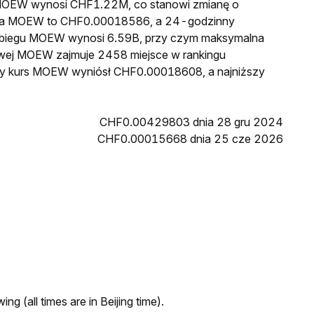
a MOEW wynosi CHF1.22M, co stanowi zmianę o
cena MOEW to CHF0.00018586, a 24-godzinny
obiegu MOEW wynosi 6.59B, przy czym maksymalna
kowej MOEW zajmuje 2458 miejsce w rankingu
szy kurs MOEW wyniósł CHF0.00018608, a najniższy
CHF0.00429803 dnia 28 gru 2024
CHF0.00015668 dnia 25 cze 2026
ng (all times are in Beijing time).