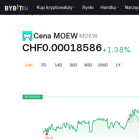
Kup kryptowaluty
Rynki
Handluj
Narzęd
Ceny kryptowalut
Cena MOEW MOEW
Cena MOEW
MOEW
CHF0.00018586
+1.38%
24H
7D
14D
30D
60D
200D
1Y