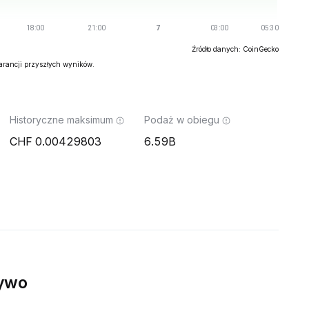
Źródło danych: CoinGecko
warancji przyszłych wyników.
Historyczne maksimum
Podaż w obiegu
0.00429803
6.59B
ywo