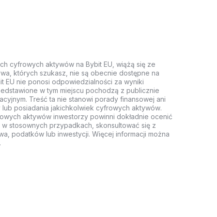
ych cyfrowych aktywów na Bybit EU, wiążą się ze
wa, których szukasz, nie są obecnie dostępne na
it EU nie ponosi odpowiedzialności za wyniki
rzedstawione w tym miejscu pochodzą z publicznie
acyjnym. Treść ta nie stanowi porady finansowej ani
 lub posiadania jakichkolwiek cyfrowych aktywów.
rowych aktywów inwestorzy powinni dokładnie ocenić
z, w stosownych przypadkach, skonsultować się z
wa, podatków lub inwestycji. Więcej informacji można
.