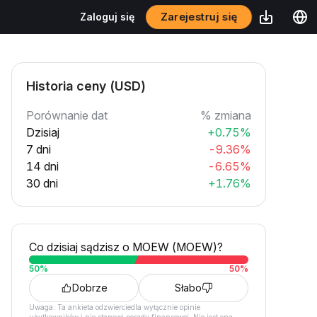
Zarejestruj się
Zaloguj się
Historia ceny (USD)
Porównanie dat
% zmiana
Dzisiaj
+0.75%
7 dni
-9.36%
14 dni
-6.65%
30 dni
+1.76%
Co dzisiaj sądzisz o MOEW (MOEW)?
50
%
50
%
Dobrze
Słabo
Uwaga: Ta ankieta odzwierciedla wyłącznie opinie