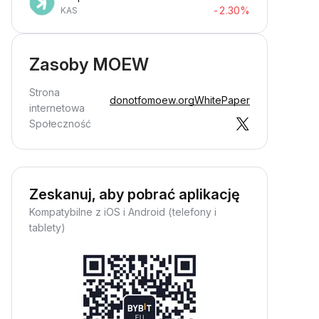
-2.30%
KAS
Zasoby MOEW
Strona
donotfomoew.org
WhitePaper
internetowa
Społeczność
Zeskanuj, aby pobrać aplikację
Kompatybilne z iOS i Android (telefony i
tablety)