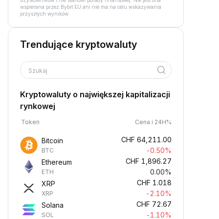
użytkowników i nie stanowi porady finansowej. Nie jest ona
wspierana przez Bybit EU ani nie ma na celu wskazywania
przyszłych wyników.
Trendujące kryptowaluty
Szukaj
Kryptowaluty o największej kapitalizacji
rynkowej
Token
Cena i 24H%
CHF
64,211.00
Bitcoin
-0.50%
BTC
CHF
1,896.27
Ethereum
0.00%
ETH
CHF
1.018
XRP
-2.10%
XRP
CHF
72.67
Solana
-1.10%
SOL