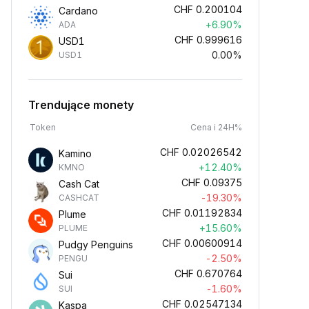
CHF
0.200104
Cardano
+6.90%
ADA
CHF
0.999616
USD1
0.00%
USD1
Trendujące monety
Token
Cena i 24H%
CHF
0.02026542
Kamino
+12.40%
KMNO
CHF
0.09375
Cash Cat
-19.30%
CASHCAT
CHF
0.01192834
Plume
+15.60%
PLUME
CHF
0.00600914
Pudgy Penguins
-2.50%
PENGU
CHF
0.670764
Sui
-1.60%
SUI
CHF
0.02547134
Kaspa