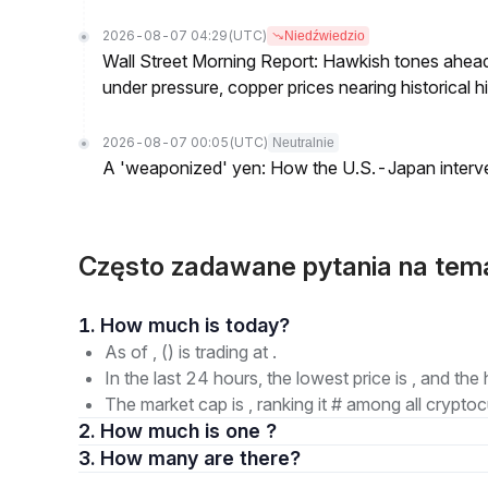
2026-08-07 04:29
(UTC)
Niedźwiedzio
Wall Street Morning Report: Hawkish tones ahead
under pressure, copper prices nearing historical h
2026-08-07 00:05
(UTC)
Neutralnie
A 'weaponized' yen: How the U.S.-Japan interve
Często zadawane pytania na t
1. How much is today?
As of , () is trading at .
In the last 24 hours, the lowest price is , and the 
The market cap is , ranking it # among all cryptoc
2. How much is one ?
3. How many are there?