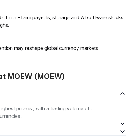
 of non-farm payrolls, storage and AI software stocks
ighs.
ntion may reshape global currency markets
emat MOEW (MOEW)
highest price is , with a trading volume of .
urrencies.