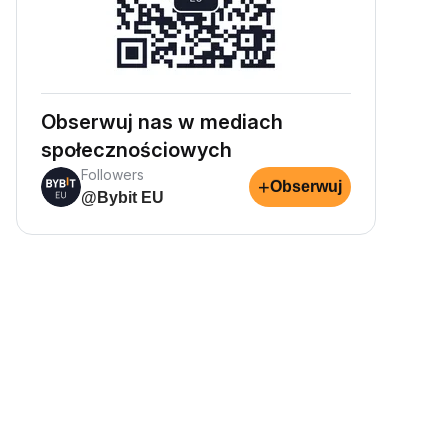
Obserwuj nas w mediach
społecznościowych
Followers
+
Obserwuj
@Bybit EU