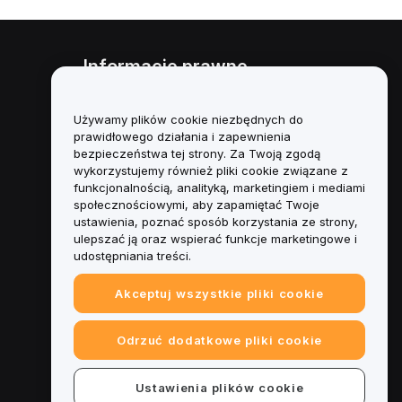
Informacje prawne
Polityka dotycząca konfliktu
interesów
Używamy plików cookie niezbędnych do
prawidłowego działania i zapewnienia
Podsumowanie polityki
bezpieczeństwa tej strony. Za Twoją zgodą
powiernictwa i zarządzania
wykorzystujemy również pliki cookie związane z
funkcjonalnością, analityką, marketingiem i mediami
Informacje ESG
społecznościowymi, aby zapamiętać Twoje
ustawienia, poznać sposób korzystania ze strony,
Biuletyny informacyjne
ulepszać ją oraz wspierać funkcje marketingowe i
kryptoaktywów
udostępniania treści.
Akceptuj wszystkie pliki cookie
Odrzuć dodatkowe pliki cookie
Ustawienia plików cookie