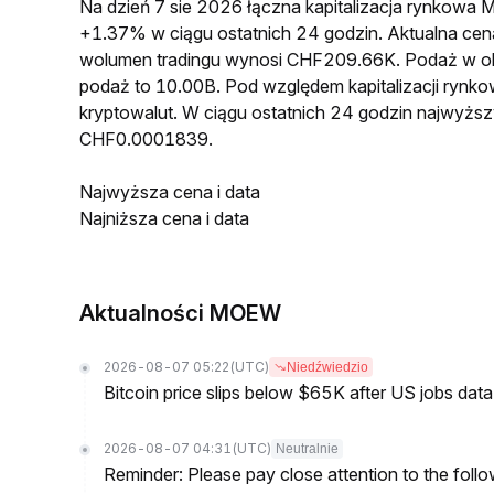
Na dzień 7 sie 2026 łączna kapitalizacja rynkow
+1.37% w ciągu ostatnich 24 godzin. Aktualna 
wolumen tradingu wynosi CHF209.66K. Podaż w 
podaż to 10.00B. Pod względem kapitalizacji ryn
kryptowalut. W ciągu ostatnich 24 godzin najwyż
CHF0.0001839.
Najwyższa cena i data
Najniższa cena i data
Aktualności MOEW
2026-08-07 05:22
(UTC)
Niedźwiedzio
Bitcoin price slips below $65K after US jobs data
2026-08-07 04:31
(UTC)
Neutralnie
Reminder: Please pay close attention to the followi