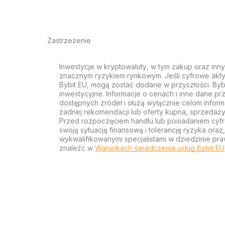
Zastrzeżenie
Inwestycje w kryptowaluty, w tym zakup oraz inn
znacznym ryzykiem rynkowym. Jeśli cyfrowe akty
Bybit EU, mogą zostać dodane w przyszłości. Byb
inwestycyjne. Informacje o cenach i inne dane p
dostępnych źródeł i służą wyłącznie celom inform
żadnej rekomendacji lub oferty kupna, sprzedaży
Przed rozpoczęciem handlu lub posiadaniem cyf
swoją sytuację finansową i tolerancję ryzyka ora
wykwalifikowanymi specjalistami w dziedzinie pra
znaleźć w
Warunkach świadczenia usług Bybit EU