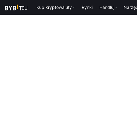
Kup kryptowaluty
Rynki
Handluj
Narzę