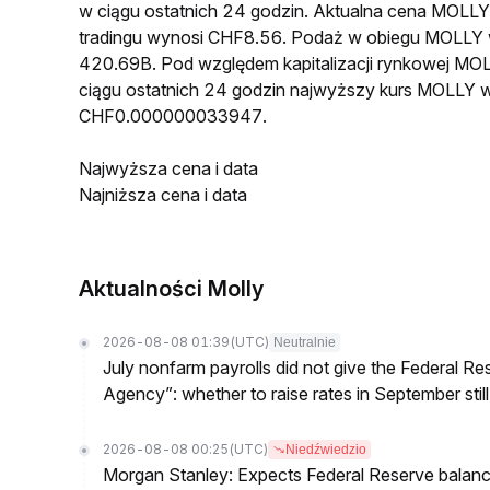
w ciągu ostatnich 24 godzin. Aktualna cena MO
tradingu wynosi CHF8.56. Podaż w obiegu MOLLY
420.69B. Pod względem kapitalizacji rynkowej MOL
ciągu ostatnich 24 godzin najwyższy kurs MOLLY
CHF0.000000033947.
Najwyższa cena i data
Najniższa cena i data
Aktualności Molly
2026-08-08 01:39
(UTC)
Neutralnie
July nonfarm payrolls did not give the Federal 
Agency”: whether to raise rates in September still
2026-08-08 00:25
(UTC)
Niedźwiedzio
Morgan Stanley: Expects Federal Reserve balance 