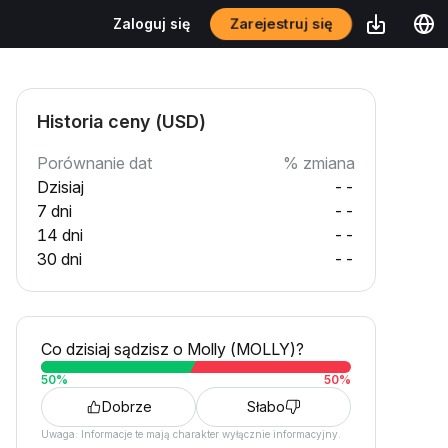
Zarejestruj się
Zaloguj się
Historia ceny (USD)
Porównanie dat
% zmiana
Dzisiaj
--
7 dni
--
14 dni
--
30 dni
--
Co dzisiaj sądzisz o Molly (MOLLY)?
50
%
50
%
Dobrze
Słabo
Uwaga: Informacje te mają charakter wyłącznie informacyjny.