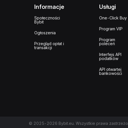
Informacje
Usługi
Społeczności
One-Click Buy
Bybit
Program VIP
Ogłoszenia
Program
Przegląd opłat i
poleceń
transakcji
Interfejs API
podatków
API otwartej
bankowości
© 2025-2026 Bybit.eu. Wszystkie prawa zastrzeżo