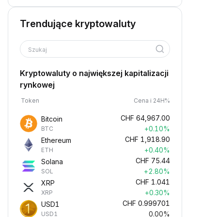
Trendujące kryptowaluty
Szukaj
Kryptowaluty o największej kapitalizacji
rynkowej
Token
Cena i 24H%
CHF
64,967.00
Bitcoin
+0.10%
BTC
CHF
1,918.90
Ethereum
+0.40%
ETH
CHF
75.44
Solana
+2.80%
SOL
CHF
1.041
XRP
+0.30%
XRP
CHF
0.999701
USD1
0.00%
USD1