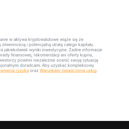
anie w aktywa kryptowalutowe wiąże się ze
miennością i potencjalną utratą całego kapitału.
za jakiekolwiek wyniki inwestycyjne. Żadne informacje
rady finansowej, rekomendacji ani oferty kupna,
estorzy powinni niezależnie ocenić swoją sytuację
ofesjonalnymi doradcami. Aby uzyskać kompleksowy
wnienia ryzyka
oraz
Warunkami świadczenia usług
.