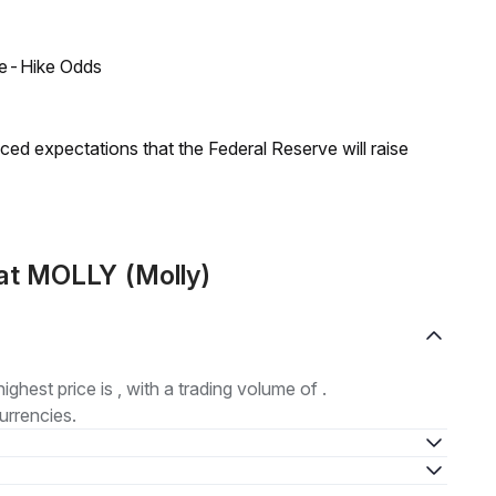
ate-Hike Odds
duced expectations that the Federal Reserve will raise
at MOLLY (Molly)
highest price is , with a trading volume of .
urrencies.