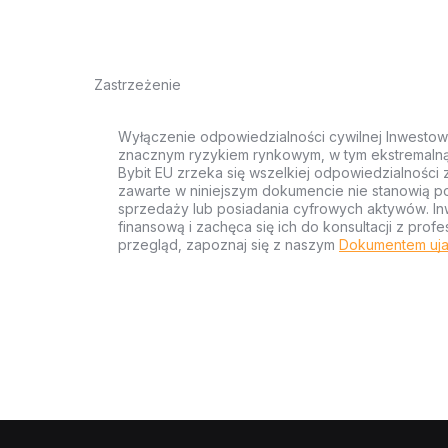
Zastrzeżenie
Wyłączenie odpowiedzialności cywilnej Inwestow
znacznym ryzykiem rynkowym, w tym ekstremalną z
Bybit EU zrzeka się wszelkiej odpowiedzialności 
zawarte w niniejszym dokumencie nie stanowią po
sprzedaży lub posiadania cyfrowych aktywów. Inw
finansową i zachęca się ich do konsultacji z pr
przegląd, zapoznaj się z naszym
Dokumentem uja