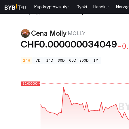
Kup kryptowaluty
Rynki
Handluj
Narzęd
Ceny kryptowalut
Cena Molly MOLLY
Cena Molly
MOLLY
CHF0.000000034049
-0
24H
7D
14D
30D
60D
200D
1Y