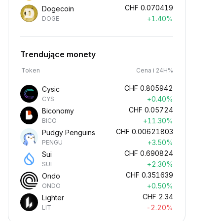
CHF
0.070419
Dogecoin
+1.40%
DOGE
Trendujące monety
Token
Cena i 24H%
CHF
0.805942
Cysic
+0.40%
CYS
CHF
0.05724
Biconomy
+11.30%
BICO
CHF
0.00621803
Pudgy Penguins
+3.50%
PENGU
CHF
0.690824
Sui
+2.30%
SUI
CHF
0.351639
Ondo
+0.50%
ONDO
CHF
2.34
Lighter
-2.20%
LIT