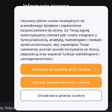
Informacje prawne
Polityka dotycząca konfliktu
interesów
Używamy plików cookie niezbędnych do
prawidłowego działania i zapewnienia
Podsumowanie polityki
bezpieczeństwa tej strony. Za Twoją zgodą
powiernictwa i zarządzania
wykorzystujemy również pliki cookie związane z
funkcjonalnością, analityką, marketingiem i mediami
Informacje ESG
społecznościowymi, aby zapamiętać Twoje
ustawienia, poznać sposób korzystania ze strony,
Biuletyny informacyjne
ulepszać ją oraz wspierać funkcje marketingowe i
kryptoaktywów
udostępniania treści.
Akceptuj wszystkie pliki cookie
Odrzuć dodatkowe pliki cookie
Ustawienia plików cookie
rmy (Impressum)
|
Centrum preferencji plików cookie