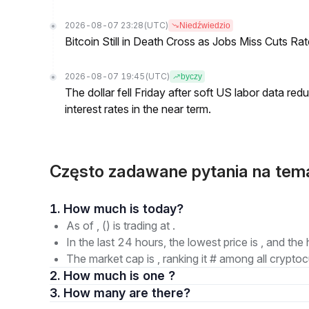
2026-08-07 23:28
(UTC)
Niedźwiedzio
Bitcoin Still in Death Cross as Jobs Miss Cuts R
2026-08-07 19:45
(UTC)
byczy
The dollar fell Friday after soft US labor data re
interest rates in the near term.
Często zadawane pytania na tem
1. How much is today?
As of , () is trading at .
In the last 24 hours, the lowest price is , and the 
The market cap is , ranking it # among all cryptoc
2. How much is one ?
3. How many are there?