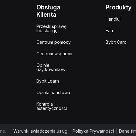
Obsługa
Produkty
Klienta
Handluj
Prześlij sprawę
lub skargę
Earn
Centrum pomocy
Bybit Card
Centrum wsparcia
Opinie
użytkowników
Bybit Learn
Opłata handlowa
Kontrola
autentyczności
ne.
Warunki świadczenia usług
|
Polityka Prywatności
|
Dane fi