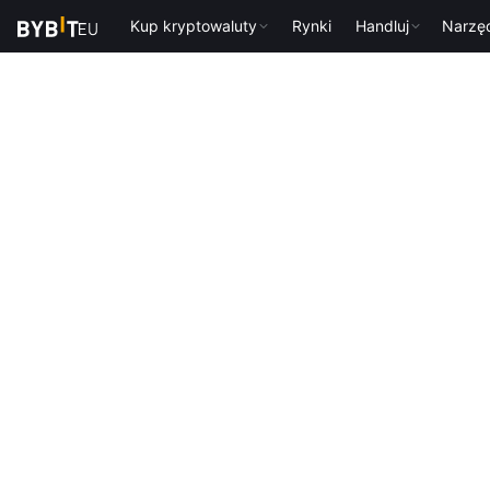
Kup kryptowaluty
Rynki
Handluj
Narzę