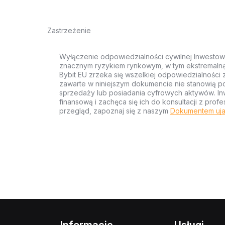
Zastrzeżenie
Wyłączenie odpowiedzialności cywilnej Inwestow
znacznym ryzykiem rynkowym, w tym ekstremalną z
Bybit EU zrzeka się wszelkiej odpowiedzialności 
zawarte w niniejszym dokumencie nie stanowią po
sprzedaży lub posiadania cyfrowych aktywów. Inw
finansową i zachęca się ich do konsultacji z pr
przegląd, zapoznaj się z naszym
Dokumentem uja