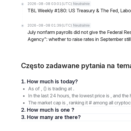
2026-08-08 03:01
(UTC)
Neutralnie
TBL Weekly #180: US Treasury & The Fed, Labor 
2026-08-08 01:39
(UTC)
Neutralnie
July nonfarm payrolls did not give the Federal 
Agency”: whether to raise rates in September still
Często zadawane pytania na tem
1. How much is today?
As of , () is trading at .
In the last 24 hours, the lowest price is , and the 
The market cap is , ranking it # among all cryptoc
2. How much is one ?
3. How many are there?