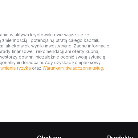
anie w aktywa kryptowalutowe wiąże się ze
miennością i potencjalną utratą całego kapitału.
za jakiekolwiek wyniki inwestycyjne. Żadne informacje
rady finansowej, rekomendacji ani oferty kupna,
estorzy powinni niezależnie ocenić swoją sytuację
ofesjonalnymi doradcami. Aby uzyskać kompleksowy
wnienia ryzyka
oraz
Warunkami świadczenia usług
.