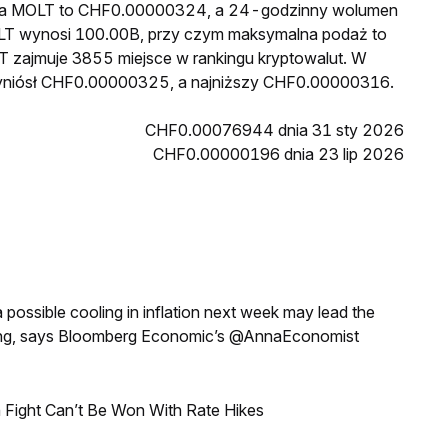
cena MOLT to CHF0.00000324, a 24-godzinny wolumen
LT wynosi 100.00B, przy czym maksymalna podaż to
T zajmuje 3855 miejsce w rankingu kryptowalut. W
wyniósł CHF0.00000325, a najniższy CHF0.00000316.
CHF0.00076944 dnia 31 sty 2026
CHF0.00000196 dnia 23 lip 2026
a possible cooling in inflation next week may lead the
eeting, says Bloomberg Economic’s @AnnaEconomist
 Fight Can’t Be Won With Rate Hikes