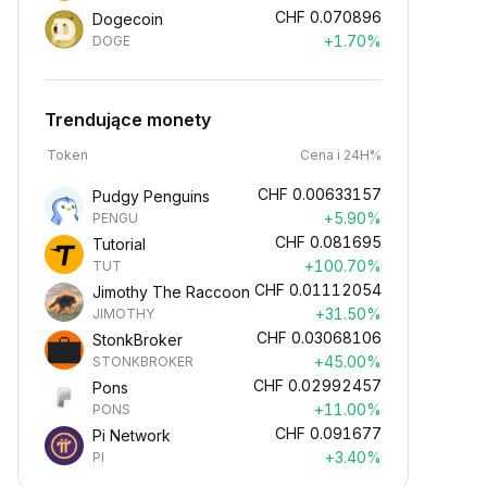
CHF
0.070896
Dogecoin
+1.70%
DOGE
Trendujące monety
Token
Cena i 24H%
CHF
0.00633157
Pudgy Penguins
+5.90%
PENGU
CHF
0.081695
Tutorial
+100.70%
TUT
CHF
0.01112054
Jimothy The Raccoon
+31.50%
JIMOTHY
CHF
0.03068106
StonkBroker
+45.00%
STONKBROKER
CHF
0.02992457
Pons
+11.00%
PONS
CHF
0.091677
Pi Network
+3.40%
PI