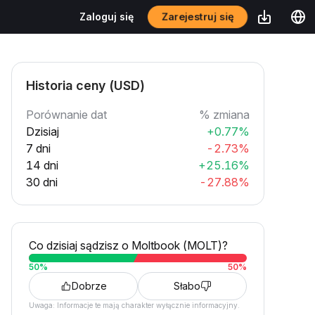
Zarejestruj się
Zaloguj się
Historia ceny (USD)
Porównanie dat
% zmiana
Dzisiaj
+0.77%
7 dni
-2.73%
14 dni
+25.16%
30 dni
-27.88%
Co dzisiaj sądzisz o Moltbook (MOLT)?
50
%
50
%
Dobrze
Słabo
Uwaga: Informacje te mają charakter wyłącznie informacyjny.