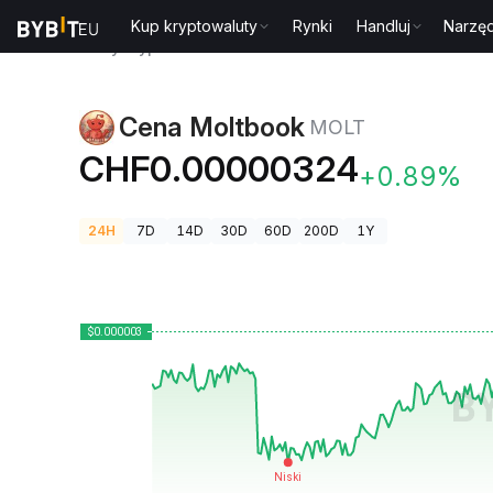
Kup kryptowaluty
Rynki
Handluj
Narzęd
Ceny kryptowalut
Cena Moltbook MOLT
Cena Moltbook
MOLT
CHF0.00000324
+0.89%
24H
7D
14D
30D
60D
200D
1Y