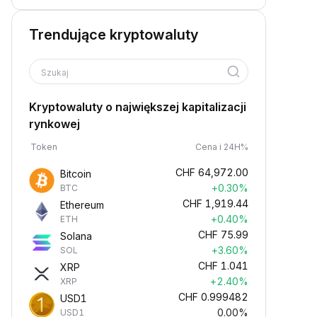
Trendujące kryptowaluty
Szukaj
Kryptowaluty o największej kapitalizacji
rynkowej
Token
Cena i 24H%
CHF
64,972.00
Bitcoin
+0.30%
BTC
CHF
1,919.44
Ethereum
+0.40%
ETH
CHF
75.99
Solana
+3.60%
SOL
CHF
1.041
XRP
+2.40%
XRP
CHF
0.999482
USD1
0.00%
USD1