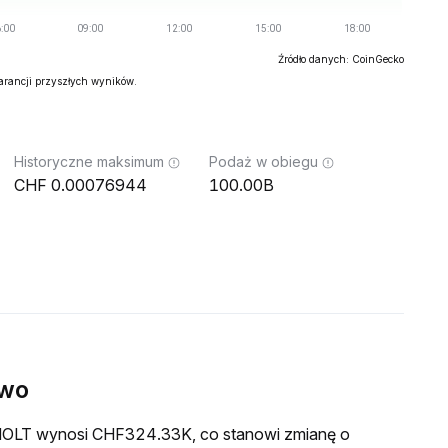
Źródło danych: CoinGecko
warancji przyszłych wyników.
Historyczne maksimum
Podaż w obiegu
0.00076944
100.00B
ywo
a MOLT wynosi CHF324.33K, co stanowi zmianę o