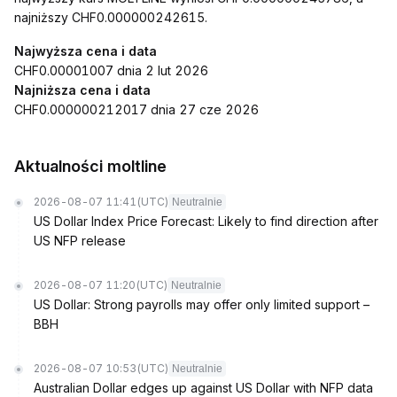
najniższy CHF0.000000242615.
Najwyższa cena i data
CHF0.00001007 dnia 2 lut 2026
Najniższa cena i data
CHF0.000000212017 dnia 27 cze 2026
Aktualności moltline
2026-08-07 11:41
(UTC)
Neutralnie
US Dollar Index Price Forecast: Likely to find direction after
US NFP release
2026-08-07 11:20
(UTC)
Neutralnie
US Dollar: Strong payrolls may offer only limited support –
BBH
2026-08-07 10:53
(UTC)
Neutralnie
Australian Dollar edges up against US Dollar with NFP data