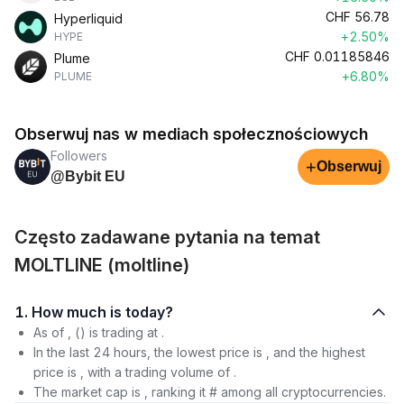
CHF
56.78
Hyperliquid
+2.50%
HYPE
CHF
0.01185846
Plume
+6.80%
PLUME
Obserwuj nas w mediach społecznościowych
Followers
+
Obserwuj
@Bybit EU
Często zadawane pytania na temat
MOLTLINE (moltline)
1. How much is today?
As of , () is trading at .
In the last 24 hours, the lowest price is , and the highest
price is , with a trading volume of .
The market cap is , ranking it # among all cryptocurrencies.