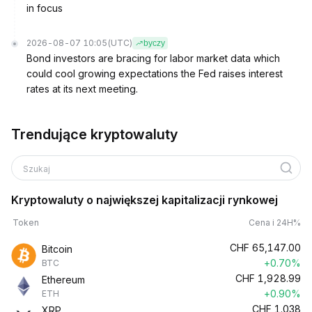
in focus
2026-08-07 10:05
(UTC)
byczy
Bond investors are bracing for labor market data which
could cool growing expectations the Fed raises interest
rates at its next meeting.
Trendujące kryptowaluty
Szukaj
Kryptowaluty o największej kapitalizacji rynkowej
Token
Cena i 24H%
CHF
65,147.00
Bitcoin
+0.70%
BTC
CHF
1,928.99
Ethereum
+0.90%
ETH
CHF
1.038
XRP