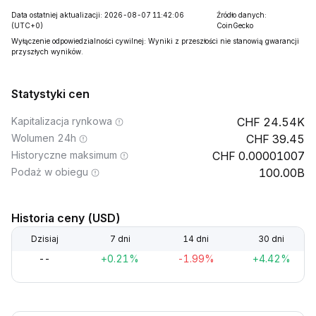
Data ostatniej aktualizacji: 2026-08-07 11:42:06
Źródło danych:
(UTC+0)
CoinGecko
Wyłączenie odpowiedzialności cywilnej: Wyniki z przeszłości nie stanowią gwarancji
przyszłych wyników.
Statystyki cen
Kapitalizacja rynkowa
24.54K
Wolumen 24h
39.45
Historyczne maksimum
0.00001007
Podaż w obiegu
100.00B
Historia ceny (USD)
Dzisiaj
7 dni
14 dni
30 dni
--
+0.21%
-1.99%
+4.42%