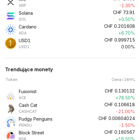
-1.30%
XRP
CHF
73.91
Solana
+0.50%
SOL
CHF
0.201608
Cardano
+6.70%
ADA
CHF
0.999715
USD1
0.00%
USD1
Trendujące monety
Token
Cena i 24H%
CHF
0.130132
Fusionist
+78.50%
ACE
CHF
0.106618
Cash Cat
-21.00%
CASHCAT
CHF
0.00604024
Pudgy Penguins
-1.50%
PENGU
CHF
0.160567
Block Street
+16.50%
BSB