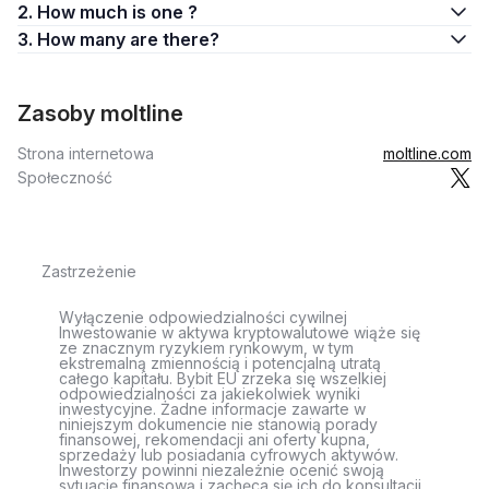
2. How much is one ?
3. How many are there?
Zasoby moltline
Strona internetowa
moltline.com
Społeczność
Zastrzeżenie
Wyłączenie odpowiedzialności cywilnej
Inwestowanie w aktywa kryptowalutowe wiąże się
ze znacznym ryzykiem rynkowym, w tym
ekstremalną zmiennością i potencjalną utratą
całego kapitału. Bybit EU zrzeka się wszelkiej
odpowiedzialności za jakiekolwiek wyniki
inwestycyjne. Żadne informacje zawarte w
niniejszym dokumencie nie stanowią porady
finansowej, rekomendacji ani oferty kupna,
sprzedaży lub posiadania cyfrowych aktywów.
Inwestorzy powinni niezależnie ocenić swoją
sytuację finansową i zachęca się ich do konsultacji