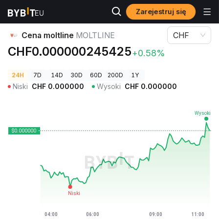
Zarejestruj się
Ceny kryptowalut
Cena moltline MOLTLINE
Cena moltline
MOLTLINE
CHF
CHF0.000000245425
+0.58%
24H
7D
14D
30D
60D
200D
1Y
Niski
CHF
0.000000
Wysoki
CHF
0.000000