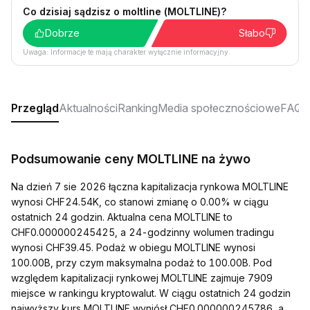
Co dzisiaj sądzisz o moltline (MOLTLINE)?
Dobrze
Słabo
Uwaga: Informacje te mają charakter wyłącznie informacyjny.
Przegląd
Aktualności
Ranking
Media społecznościowe
FAQ
Podsumowanie ceny MOLTLINE na żywo
Na dzień 7 sie 2026 łączna kapitalizacja rynkowa MOLTLINE
wynosi CHF24.54K, co stanowi zmianę o 0.00% w ciągu
ostatnich 24 godzin. Aktualna cena MOLTLINE to
CHF0.000000245425, a 24-godzinny wolumen tradingu
wynosi CHF39.45. Podaż w obiegu MOLTLINE wynosi
100.00B, przy czym maksymalna podaż to 100.00B. Pod
względem kapitalizacji rynkowej MOLTLINE zajmuje 7909
miejsce w rankingu kryptowalut. W ciągu ostatnich 24 godzin
najwyższy kurs MOLTLINE wyniósł CHF0.000000245786, a