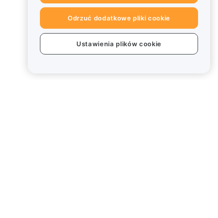
Odrzuć dodatkowe pliki cookie
Ustawienia plików cookie
Informacje prawne
Polityka dotycząca konfliktu
interesów
Podsumowanie polityki
powiernictwa i zarządzania
Informacje ESG
Biuletyny informacyjne
kryptoaktywów