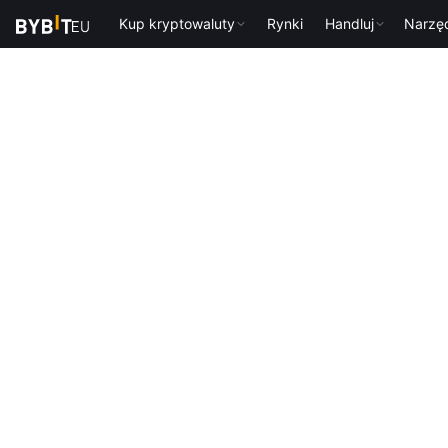
Kup kryptowaluty
Rynki
Handluj
Narzę