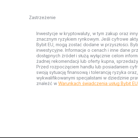
Zastrzeżenie
Inwestycje w kryptowaluty, w tym zakup oraz inn
znacznym ryzykiem rynkowym. Jeśli cyfrowe akty
Bybit EU, mogą zostać dodane w przyszłości. Byb
inwestycyjne. Informacje o cenach i inne dane p
dostępnych źródeł i służą wyłącznie celom inform
żadnej rekomendacji lub oferty kupna, sprzedaży
Przed rozpoczęciem handlu lub posiadaniem cyf
swoją sytuację finansową i tolerancję ryzyka ora
wykwalifikowanymi specjalistami w dziedzinie pra
znaleźć w
Warunkach świadczenia usług Bybit EU