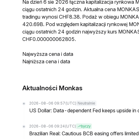
Na dzień 6 sie 2026 łączna kapitalizacja rynko
ciągu ostatnich 24 godzin. Aktualna cena MONK
tradingu wynosi CHF8.38. Podaż w obiegu MONKA
420.69B. Pod względem kapitalizacji rynkowej MO
ciągu ostatnich 24 godzin najwyższy kurs MONKA
CHF0.000000062805.
Najwyższa cena i data
Najniższa cena i data
Aktualności Monkas
2026-08-06 09:57
(UTC)
Neutralnie
US Dollar: Data-dependent Fed keeps upside in
2026-08-06 09:24
(UTC)
byczy
Brazilian Real: Cautious BCB easing offers limite