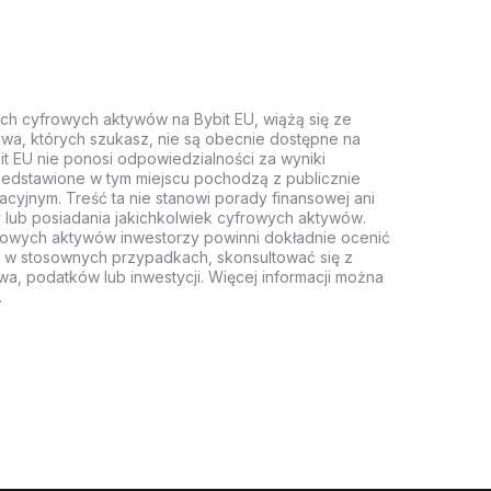
ych cyfrowych aktywów na Bybit EU, wiążą się ze
wa, których szukasz, nie są obecnie dostępne na
it EU nie ponosi odpowiedzialności za wyniki
rzedstawione w tym miejscu pochodzą z publicznie
acyjnym. Treść ta nie stanowi porady finansowej ani
 lub posiadania jakichkolwiek cyfrowych aktywów.
rowych aktywów inwestorzy powinni dokładnie ocenić
z, w stosownych przypadkach, skonsultować się z
wa, podatków lub inwestycji. Więcej informacji można
.