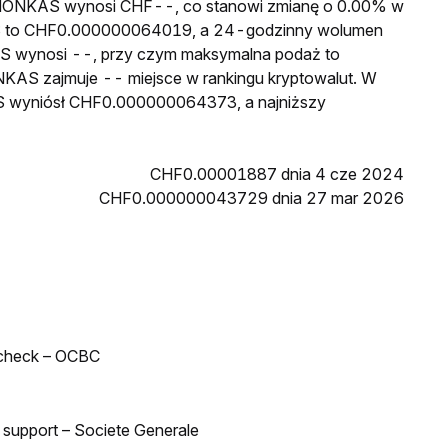
wa MONKAS wynosi CHF--, co stanowi zmianę o 0.00% w
AS to CHF0.000000064019, a 24-godzinny wolumen
S wynosi --, przy czym maksymalna podaż to
NKAS zajmuje -- miejsce w rankingu kryptowalut. W
S wyniósł CHF0.000000064373, a najniższy
CHF0.00001887 dnia 4 cze 2024
CHF0.000000043729 dnia 27 mar 2026
 check – OCBC
d support – Societe Generale