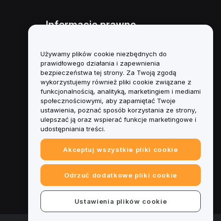
Informacje prawne
Polityka dotycząca konfliktu
interesów
Używamy plików cookie niezbędnych do
prawidłowego działania i zapewnienia
Podsumowanie polityki
bezpieczeństwa tej strony. Za Twoją zgodą
powiernictwa i zarządzania
wykorzystujemy również pliki cookie związane z
funkcjonalnością, analityką, marketingiem i mediami
Informacje ESG
społecznościowymi, aby zapamiętać Twoje
ustawienia, poznać sposób korzystania ze strony,
Biuletyny informacyjne
ulepszać ją oraz wspierać funkcje marketingowe i
kryptoaktywów
udostępniania treści.
Akceptuj wszystkie pliki cookie
Odrzuć dodatkowe pliki cookie
Ustawienia plików cookie