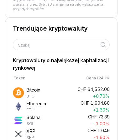
użytkowników i nie stanowi porady finansowej. Nie jest ona
wspierana przez Bybit EU ani nie ma na celu wskazywania
przyszłych wyników.
Trendujące kryptowaluty
Szukaj
Kryptowaluty o największej kapitalizacji
rynkowej
Token
Cena i 24H%
CHF
64,552.00
Bitcoin
+0.70%
BTC
CHF
1,904.80
Ethereum
+1.60%
ETH
CHF
73.39
Solana
-1.00%
SOL
CHF
1.049
XRP
-1.60%
XRP