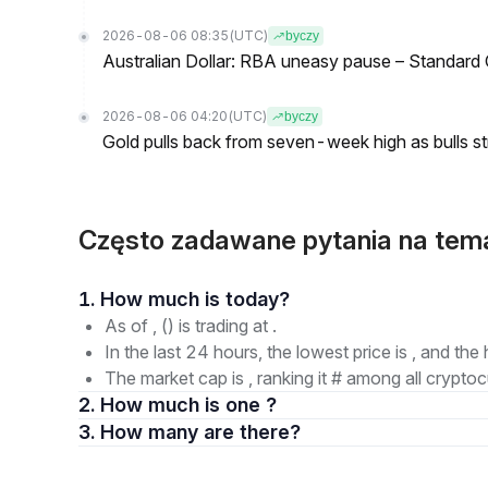
2026-08-06 08:35
(UTC)
byczy
Australian Dollar: RBA uneasy pause – Standard
2026-08-06 04:20
(UTC)
byczy
Gold pulls back from seven-week high as bulls s
Często zadawane pytania na t
1. How much is today?
As of , () is trading at .
In the last 24 hours, the lowest price is , and the 
The market cap is , ranking it # among all cryptoc
2. How much is one ?
3. How many are there?