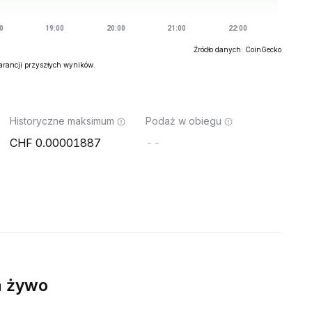
Źródło danych: CoinGecko
warancji przyszłych wyników.
Historyczne maksimum
Podaż w obiegu
0.00001887
--
 żywo