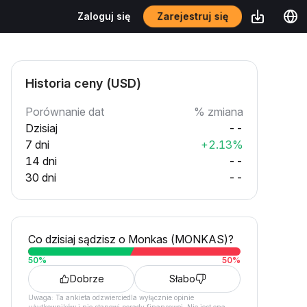
Zarejestruj się
Zaloguj się
Historia ceny (USD)
Porównanie dat
% zmiana
Dzisiaj
--
7 dni
+2.13%
14 dni
--
30 dni
--
Co dzisiaj sądzisz o Monkas (MONKAS)?
50
%
50
%
Dobrze
Słabo
Uwaga: Ta ankieta odzwierciedla wyłącznie opinie