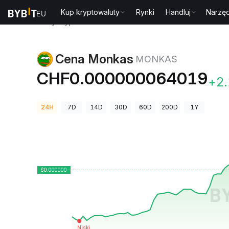
Kup kryptowaluty
Rynki
Handluj
Narzęd
Ceny kryptowalut
Cena Monkas MONKAS
Cena Monkas
MONKAS
CHF0.000000064019
+2
24H
7D
14D
30D
60D
200D
1Y