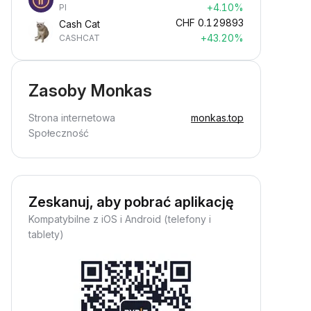
+4.10%
PI
CHF
0.129893
Cash Cat
+43.20%
CASHCAT
Zasoby Monkas
Strona internetowa
monkas.top
Społeczność
Zeskanuj, aby pobrać aplikację
Kompatybilne z iOS i Android (telefony i
tablety)