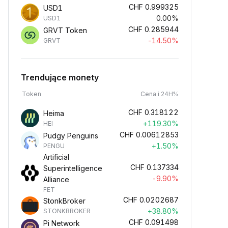
CHF
0.999325
USD1
0.00%
USD1
CHF
0.285944
GRVT Token
-14.50%
GRVT
Trendujące monety
Token
Cena i 24H%
CHF
0.318122
Heima
+119.30%
HEI
CHF
0.00612853
Pudgy Penguins
+1.50%
PENGU
Artificial
CHF
0.137334
Superintelligence
-9.90%
Alliance
FET
CHF
0.0202687
StonkBroker
+38.80%
STONKBROKER
CHF
0.091498
Pi Network