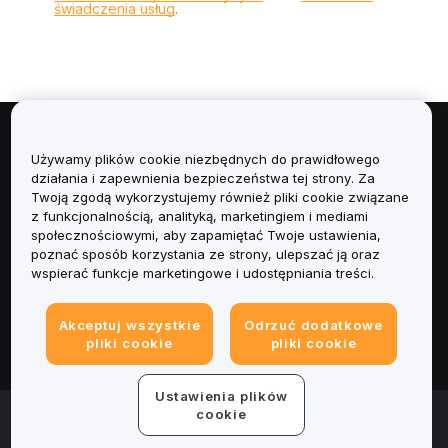
świadczenia usług
.
Informacje
Używamy plików cookie niezbędnych do prawidłowego
działania i zapewnienia bezpieczeństwa tej strony. Za
Usługi
Twoją zgodą wykorzystujemy również pliki cookie związane
z funkcjonalnością, analityką, marketingiem i mediami
społecznościowymi, aby zapamiętać Twoje ustawienia,
Obsługa Klienta
poznać sposób korzystania ze strony, ulepszać ją oraz
wspierać funkcje marketingowe i udostępniania treści.
Produkty
Akceptuj wszystkie
Odrzuć dodatkowe
Informacje prawne
pliki cookie
pliki cookie
Ustawienia plików
© 2025-2026 Bybit.eu. All rights reserved.
cookie
Warunki świadczenia usług
|
Polityka Prywatności
|
Dane