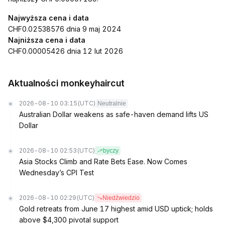
Najwyższa cena i data
CHF0.02538576 dnia 9 maj 2024
Najniższa cena i data
CHF0.00005426 dnia 12 lut 2026
Aktualności monkeyhaircut
2026-08-10 03:15
(UTC)
Neutralnie
Australian Dollar weakens as safe-haven demand lifts US
Dollar
2026-08-10 02:53
(UTC)
byczy
Asia Stocks Climb and Rate Bets Ease. Now Comes
Wednesday’s CPI Test
2026-08-10 02:29
(UTC)
Niedźwiedzio
Gold retreats from June 17 highest amid USD uptick; holds
above $4,300 pivotal support