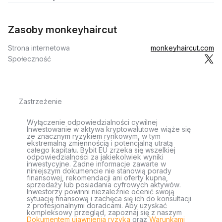
Zasoby monkeyhaircut
Strona internetowa
monkeyhaircut.com
Społeczność
Zastrzeżenie
Wyłączenie odpowiedzialności cywilnej
Inwestowanie w aktywa kryptowalutowe wiąże się
ze znacznym ryzykiem rynkowym, w tym
ekstremalną zmiennością i potencjalną utratą
całego kapitału. Bybit EU zrzeka się wszelkiej
odpowiedzialności za jakiekolwiek wyniki
inwestycyjne. Żadne informacje zawarte w
niniejszym dokumencie nie stanowią porady
finansowej, rekomendacji ani oferty kupna,
sprzedaży lub posiadania cyfrowych aktywów.
Inwestorzy powinni niezależnie ocenić swoją
sytuację finansową i zachęca się ich do konsultacji
z profesjonalnymi doradcami. Aby uzyskać
kompleksowy przegląd, zapoznaj się z naszym
Dokumentem ujawnienia ryzyka
oraz
Warunkami