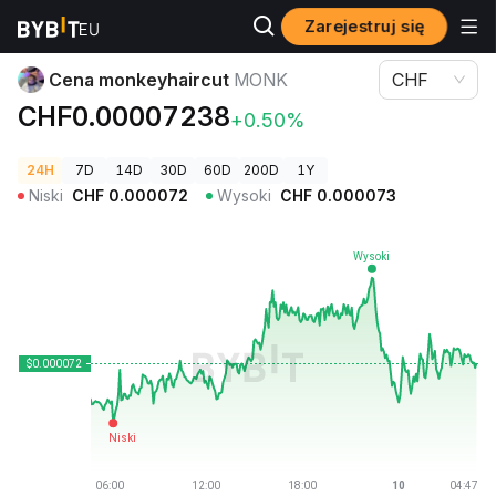
Zarejestruj się
Ceny kryptowalut
Cena monkeyhaircut MONK
Cena monkeyhaircut
MONK
CHF
CHF0.00007238
+0.50%
24H
7D
14D
30D
60D
200D
1Y
Niski
CHF
0.000072
Wysoki
CHF
0.000073