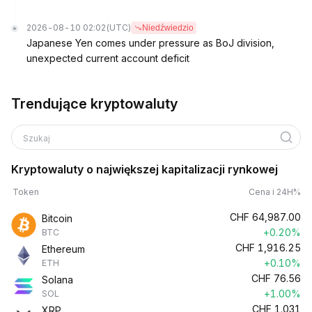
2026-08-10 02:02
(UTC)
Niedźwiedzio
Japanese Yen comes under pressure as BoJ division,
unexpected current account deficit
Trendujące kryptowaluty
Szukaj
Kryptowaluty o największej kapitalizacji rynkowej
Token
Cena i 24H%
CHF
64,987.00
Bitcoin
+0.20%
BTC
CHF
1,916.25
Ethereum
+0.10%
ETH
CHF
76.56
Solana
+1.00%
SOL
CHF
1.031
XRP