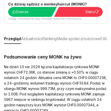
Co dzisiaj sądzisz o monkeyhaircut (MONK)?
Dobrze
Słabo
Uwaga: Informacje te mają charakter wyłącznie informacyjny.
Przegląd
Aktualności
Ranking
Media społecznościowe
FAQ
Podsumowanie ceny MONK na żywo
Na dzień 10 sie 2026 łączna kapitalizacja rynkowa MONK
wynosi CHF72.36K, co stanowi zmianę o +0.50% w ciągu
ostatnich 24 godzin. Aktualna cena MONK to CHF0.00007238,
a 24-godzinny wolumen tradingu wynosi CHF33.84. Podaż w
obiegu MONK wynosi 999.73M, przy czym maksymalna podaż
to 1.00B. Pod względem kapitalizacji rynkowej MONK zajmuje
5967 miejsce w rankingu kryptowalut. W ciągu ostatnich 24
godzin najwyższy kurs MONK wyniósł CHF0.00007344, a
najniższy CHF0.00007189.