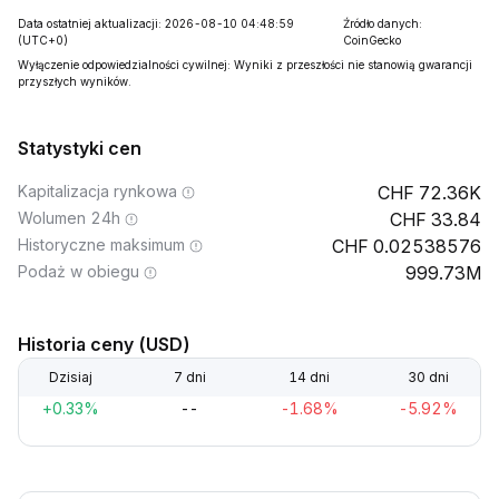
Data ostatniej aktualizacji: 2026-08-10 04:48:59
Źródło danych:
(UTC+0)
CoinGecko
Wyłączenie odpowiedzialności cywilnej: Wyniki z przeszłości nie stanowią gwarancji
przyszłych wyników.
Statystyki cen
Kapitalizacja rynkowa
72.36K
Wolumen 24h
33.84
Historyczne maksimum
0.02538576
Podaż w obiegu
999.73M
Historia ceny (USD)
Dzisiaj
7 dni
14 dni
30 dni
+0.33%
--
-1.68%
-5.92%