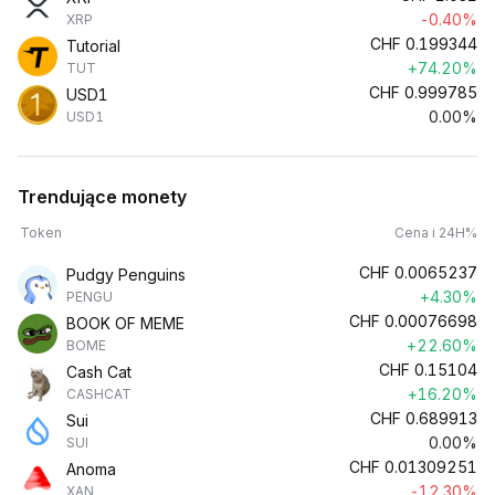
-0.40%
XRP
CHF
0.199344
Tutorial
+74.20%
TUT
CHF
0.999785
USD1
0.00%
USD1
Trendujące monety
Token
Cena i 24H%
CHF
0.0065237
Pudgy Penguins
+4.30%
PENGU
CHF
0.00076698
BOOK OF MEME
+22.60%
BOME
CHF
0.15104
Cash Cat
+16.20%
CASHCAT
CHF
0.689913
Sui
0.00%
SUI
CHF
0.01309251
Anoma
-12.30%
XAN