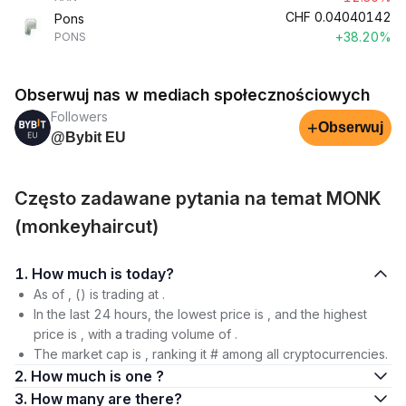
CHF
0.04040142
Pons
+38.20%
PONS
Obserwuj nas w mediach społecznościowych
Followers
+
Obserwuj
@Bybit EU
Często zadawane pytania na temat MONK
(monkeyhaircut)
1. How much is today?
As of , () is trading at .
In the last 24 hours, the lowest price is , and the highest
price is , with a trading volume of .
The market cap is , ranking it # among all cryptocurrencies.
2. How much is one ?
3. How many are there?