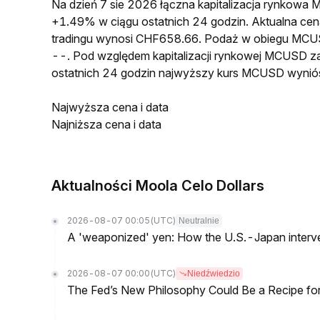
Na dzień 7 sie 2026 łączna kapitalizacja rynkow
+1.49% w ciągu ostatnich 24 godzin. Aktualna 
tradingu wynosi CHF658.66. Podaż w obiegu MCU
--. Pod względem kapitalizacji rynkowej MCUSD za
ostatnich 24 godzin najwyższy kurs MCUSD wynió
Najwyższa cena i data
Najniższa cena i data
Aktualności Moola Celo Dollars
2026-08-07 00:05
(UTC)
Neutralnie
A 'weaponized' yen: How the U.S.-Japan interve
2026-08-07 00:00
(UTC)
Niedźwiedzio
The Fed’s New Philosophy Could Be a Recipe for I