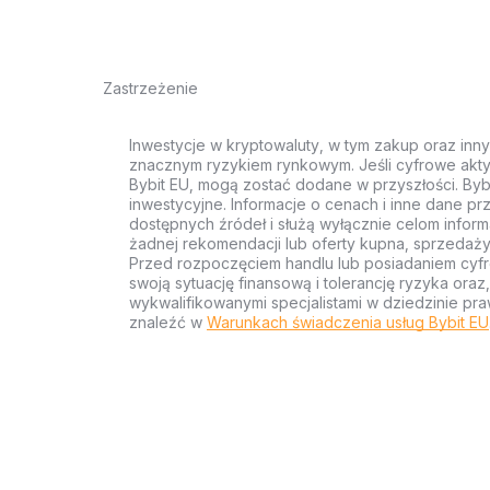
Zastrzeżenie
Inwestycje w kryptowaluty, w tym zakup oraz inn
znacznym ryzykiem rynkowym. Jeśli cyfrowe akty
Bybit EU, mogą zostać dodane w przyszłości. Byb
inwestycyjne. Informacje o cenach i inne dane p
dostępnych źródeł i służą wyłącznie celom inform
żadnej rekomendacji lub oferty kupna, sprzedaży
Przed rozpoczęciem handlu lub posiadaniem cyf
swoją sytuację finansową i tolerancję ryzyka ora
wykwalifikowanymi specjalistami w dziedzinie pra
znaleźć w
Warunkach świadczenia usług Bybit EU