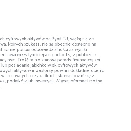
ych cyfrowych aktywów na Bybit EU, wiążą się ze
wa, których szukasz, nie są obecnie dostępne na
it EU nie ponosi odpowiedzialności za wyniki
rzedstawione w tym miejscu pochodzą z publicznie
acyjnym. Treść ta nie stanowi porady finansowej ani
 lub posiadania jakichkolwiek cyfrowych aktywów.
rowych aktywów inwestorzy powinni dokładnie ocenić
z, w stosownych przypadkach, skonsultować się z
wa, podatków lub inwestycji. Więcej informacji można
.