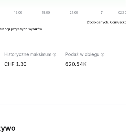
Źródło danych: CoinGecko
warancji przyszłych wyników.
Historyczne maksimum
Podaż w obiegu
1.30
620.54K
żywo