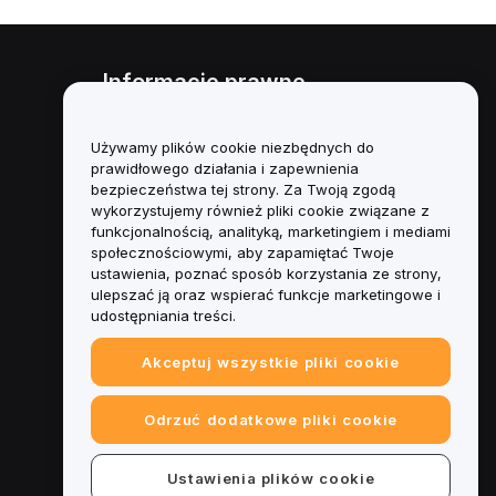
Informacje prawne
Polityka dotycząca konfliktu
interesów
Używamy plików cookie niezbędnych do
prawidłowego działania i zapewnienia
Podsumowanie polityki
bezpieczeństwa tej strony. Za Twoją zgodą
powiernictwa i zarządzania
wykorzystujemy również pliki cookie związane z
funkcjonalnością, analityką, marketingiem i mediami
Informacje ESG
społecznościowymi, aby zapamiętać Twoje
ustawienia, poznać sposób korzystania ze strony,
Biuletyny informacyjne
ulepszać ją oraz wspierać funkcje marketingowe i
kryptoaktywów
udostępniania treści.
Akceptuj wszystkie pliki cookie
Odrzuć dodatkowe pliki cookie
Ustawienia plików cookie