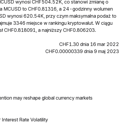
a MCUSD wynosi CHF504.52K, co stanowi zmianę o
cena MCUSD to CHF0.81316, a 24-godzinny wolumen
SD wynosi 620.54K, przy czym maksymalna podaż to
jmuje 3346 miejsce w rankingu kryptowalut. W ciągu
sł CHF0.818091, a najniższy CHF0.806203.
CHF1.30 dnia 16 mar 2022
CHF0.00000339 dnia 9 maj 2023
ntion may reshape global currency markets
nterest Rate Volatility