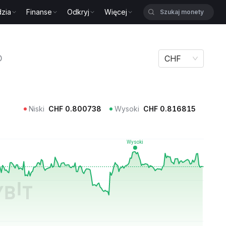
zia
Finanse
Odkryj
Więcej
D
CHF
Niski
CHF
0.800738
Wysoki
CHF
0.816815