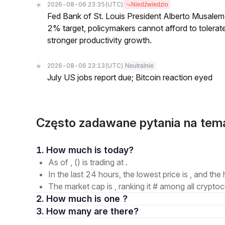
2026-08-06 23:35
(UTC)
Niedźwiedzio
Fed Bank of St. Louis President Alberto Musalem s
2% target, policymakers cannot afford to tolerate h
stronger productivity growth.
2026-08-06 23:13
(UTC)
Neutralnie
July US jobs report due; Bitcoin reaction eyed
Często zadawane pytania na tem
1. How much is today?
As of , () is trading at .
In the last 24 hours, the lowest price is , and the 
The market cap is , ranking it # among all cryptoc
2. How much is one ?
3. How many are there?