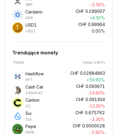
-2.30%
XRP
CHF
0.199007
Cardano
+4.30%
ADA
CHF
0.99964
USD1
0.00%
USD1
Trendujące monety
Token
Cena i 24H%
CHF
0.02884863
Hashflow
+59.90%
HFT
CHF
0.093671
Cash Cat
-13.60%
CASHCAT
CHF
0.091304
Canton
-13.30%
CC
CHF
0.675762
Sui
-2.30%
SUI
CHF
0.0000028
Pepe
-2.90%
PEPE