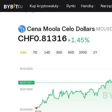
Kup kryptowaluty
Rynki
Handluj
Narzęd
Ceny kryptowalut
Cena Moola Celo Dollars MCUSD
Cena Moola Celo Dollars
MCUS
CHF0.81316
+1.45%
24H
7D
14D
30D
60D
200D
1Y