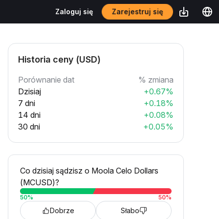
Zarejestruj się
Zaloguj się
Historia ceny (USD)
Porównanie dat
% zmiana
Dzisiaj
+0.67%
7 dni
+0.18%
14 dni
+0.08%
30 dni
+0.05%
Co dzisiaj sądzisz o Moola Celo Dollars
(MCUSD)?
50
%
50
%
Dobrze
Słabo