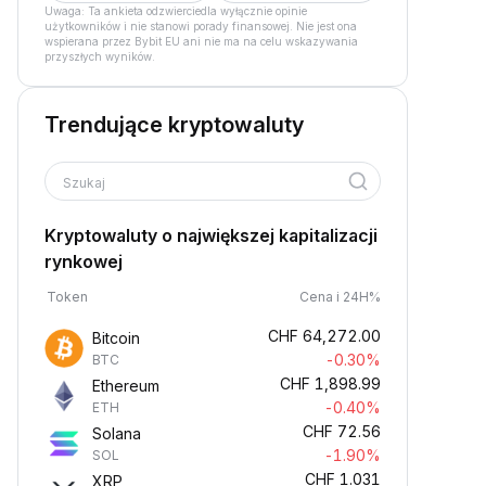
Uwaga: Ta ankieta odzwierciedla wyłącznie opinie
użytkowników i nie stanowi porady finansowej. Nie jest ona
wspierana przez Bybit EU ani nie ma na celu wskazywania
przyszłych wyników.
Trendujące kryptowaluty
Szukaj
Kryptowaluty o największej kapitalizacji
rynkowej
Token
Cena i 24H%
CHF
64,272.00
Bitcoin
-0.30%
BTC
CHF
1,898.99
Ethereum
-0.40%
ETH
CHF
72.56
Solana
-1.90%
SOL
CHF
1.031
XRP