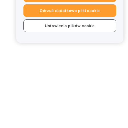
Odrzuć dodatkowe pliki cookie
Ustawienia plików cookie
Informacje prawne
Polityka dotycząca konfliktu
interesów
Podsumowanie polityki
powiernictwa i zarządzania
Informacje ESG
Biuletyny informacyjne
kryptoaktywów