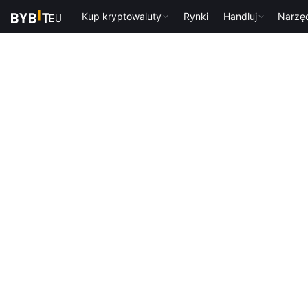
Kup kryptowaluty
Rynki
Handluj
Narzę