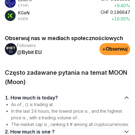
+9.40%
ETHFI
CHF
0.196647
KGeN
+10.00%
KGEN
Obserwuj nas w mediach społecznościowych
Followers
+
Obserwuj
@Bybit EU
Często zadawane pytania na temat MOON
(Moon)
1. How much is today?
As of , () is trading at .
In the last 24 hours, the lowest price is , and the highest
price is , with a trading volume of .
The market cap is , ranking it # among all cryptocurrencies.
2. How much is one ?