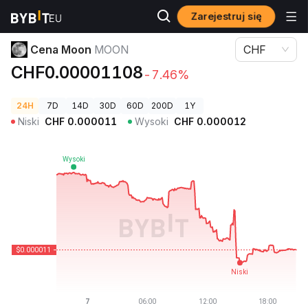
Zarejestruj się
Ceny kryptowalut
Cena Moon MOON
Cena Moon
MOON
CHF
CHF0.00001108
-7.46%
24H
7D
14D
30D
60D
200D
1Y
Niski
CHF
0.000011
Wysoki
CHF
0.000012