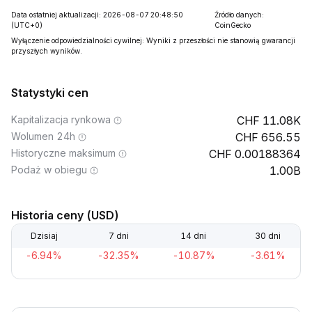
Data ostatniej aktualizacji: 2026-08-07 20:48:50
Źródło danych:
(UTC+0)
CoinGecko
Wyłączenie odpowiedzialności cywilnej: Wyniki z przeszłości nie stanowią gwarancji
przyszłych wyników.
Statystyki cen
Kapitalizacja rynkowa
11.08K
Wolumen 24h
656.55
Historyczne maksimum
0.00188364
Podaż w obiegu
1.00B
Historia ceny (USD)
Dzisiaj
7 dni
14 dni
30 dni
-6.94%
-32.35%
-10.87%
-3.61%