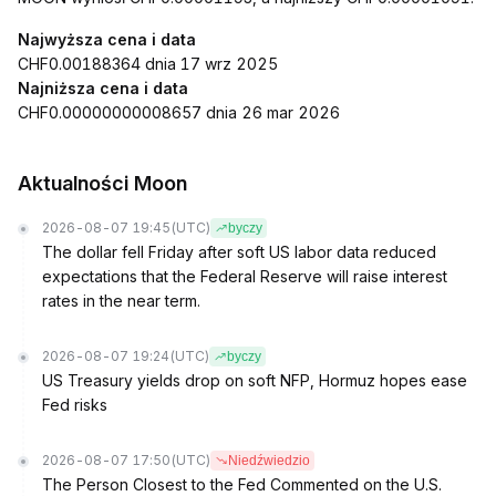
Najwyższa cena i data
CHF0.00188364 dnia 17 wrz 2025
Najniższa cena i data
CHF0.00000000008657 dnia 26 mar 2026
Aktualności Moon
2026-08-07 19:45
(UTC)
byczy
The dollar fell Friday after soft US labor data reduced
expectations that the Federal Reserve will raise interest
rates in the near term.
2026-08-07 19:24
(UTC)
byczy
US Treasury yields drop on soft NFP, Hormuz hopes ease
Fed risks
2026-08-07 17:50
(UTC)
Niedźwiedzio
The Person Closest to the Fed Commented on the U.S.