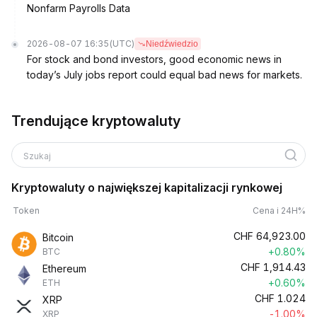
Nonfarm Payrolls Data
2026-08-07 16:35
(UTC)
Niedźwiedzio
For stock and bond investors, good economic news in
today’s July jobs report could equal bad news for markets.
Trendujące kryptowaluty
Szukaj
Kryptowaluty o największej kapitalizacji rynkowej
Token
Cena i 24H%
CHF
64,923.00
Bitcoin
+0.80%
BTC
CHF
1,914.43
Ethereum
+0.60%
ETH
CHF
1.024
XRP
-1.00%
XRP