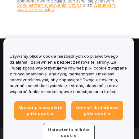
kompleksowy przegląd, zapoznaj się z naszym
Dokumentem ujawnienia ryzyka
oraz
Warunkami
świadczenia usług
.
Informacje
Używamy plików cookie niezbędnych do prawidłowego
działania i zapewnienia bezpieczeństwa tej strony. Za
Usługi
Twoją zgodą wykorzystujemy również pliki cookie związane
z funkcjonalnością, analityką, marketingiem i mediami
społecznościowymi, aby zapamiętać Twoje ustawienia,
Obsługa Klienta
poznać sposób korzystania ze strony, ulepszać ją oraz
wspierać funkcje marketingowe i udostępniania treści.
Produkty
Akceptuj wszystkie
Odrzuć dodatkowe
Informacje prawne
pliki cookie
pliki cookie
Ustawienia plików
© 2025-2026 Bybit.eu. All rights reserved.
cookie