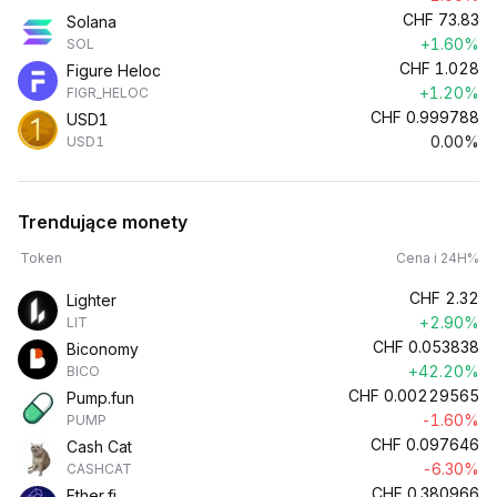
CHF
73.83
Solana
+1.60%
SOL
CHF
1.028
Figure Heloc
+1.20%
FIGR_HELOC
CHF
0.999788
USD1
0.00%
USD1
Trendujące monety
Token
Cena i 24H%
CHF
2.32
Lighter
+2.90%
LIT
CHF
0.053838
Biconomy
+42.20%
BICO
CHF
0.00229565
Pump.fun
-1.60%
PUMP
CHF
0.097646
Cash Cat
-6.30%
CASHCAT
CHF
0.380966
Ether.fi