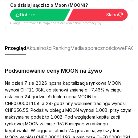
Co dzisiaj sądzisz o Moon (MOON)?
Dobrze
Słabo
Uwaga: Informacje te mają charakter wyłącznie informacyjny.
Przegląd
Aktualności
Ranking
Media społecznościowe
FAQ
Podsumowanie ceny MOON na żywo
Na dzień 7 sie 2026 łączna kapitalizacja rynkowa MOON
wynosi CHF11.08K, co stanowi zmianę o -7.46% w ciągu
ostatnich 24 godzin. Aktualna cena MOON to
CHF0.00001108, a 24-godzinny wolumen tradingu wynosi
CHF656.55. Podaż w obiegu MOON wynosi 1.00B, przy czym
maksymalna podaż to 1.00B. Pod względem kapitalizacji
rynkowej MOON zajmuje 9526 miejsce w rankingu
kryptowalut. W ciągu ostatnich 24 godzin najwyższy kurs
MOON wyniósł CHF0.00001193, a najniższy CHF0.00001091.