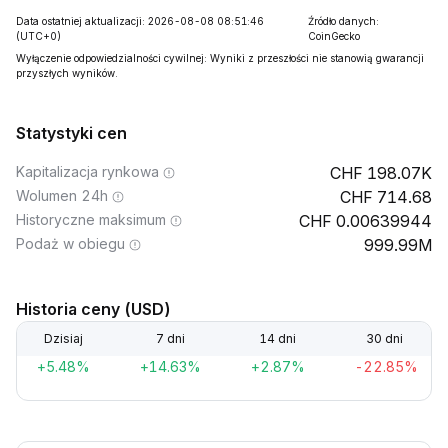
Data ostatniej aktualizacji: 2026-08-08 08:51:46
Źródło danych:
(UTC+0)
CoinGecko
Wyłączenie odpowiedzialności cywilnej: Wyniki z przeszłości nie stanowią gwarancji
przyszłych wyników.
Statystyki cen
Kapitalizacja rynkowa
198.07K
Wolumen 24h
714.68
Historyczne maksimum
0.00639944
Podaż w obiegu
999.99M
Historia ceny (USD)
Dzisiaj
7 dni
14 dni
30 dni
+5.48%
+14.63%
+2.87%
-22.85%