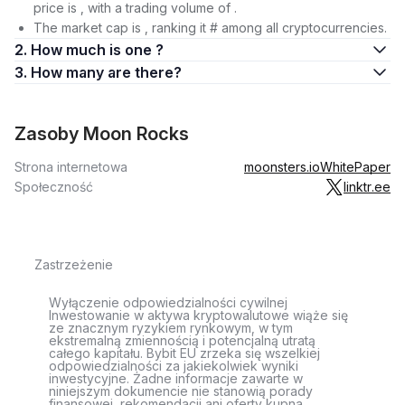
price is , with a trading volume of .
The market cap is , ranking it # among all cryptocurrencies.
2. How much is one ?
3. How many are there?
Zasoby Moon Rocks
Strona internetowa
moonsters.io
WhitePaper
Społeczność
linktr.ee
Zastrzeżenie
Wyłączenie odpowiedzialności cywilnej
Inwestowanie w aktywa kryptowalutowe wiąże się
ze znacznym ryzykiem rynkowym, w tym
ekstremalną zmiennością i potencjalną utratą
całego kapitału. Bybit EU zrzeka się wszelkiej
odpowiedzialności za jakiekolwiek wyniki
inwestycyjne. Żadne informacje zawarte w
niniejszym dokumencie nie stanowią porady
finansowej, rekomendacji ani oferty kupna,