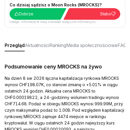
Co dzisiaj sądzisz o Moon Rocks (MROCKS)?
Dobrze
Słabo
Uwaga: Informacje te mają charakter wyłącznie informacyjny.
Przegląd
Aktualności
Ranking
Media społecznościowe
FAQ
Podsumowanie ceny MROCKS na żywo
Na dzień 8 sie 2026 łączna kapitalizacja rynkowa MROCKS
wynosi CHF198.07K, co stanowi zmianę o +5.01% w ciągu
ostatnich 24 godzin. Aktualna cena MROCKS to
CHF0.00019822, a 24-godzinny wolumen tradingu wynosi
CHF714.68. Podaż w obiegu MROCKS wynosi 999.99M, przy
czym maksymalna podaż to 1.00B. Pod względem kapitalizacji
rynkowej MROCKS zajmuje 4474 miejsce w rankingu
kryptowalut. W ciągu ostatnich 24 godzin najwyższy kurs
MROCKS wyniósł CHF0.00020093, a najniższy