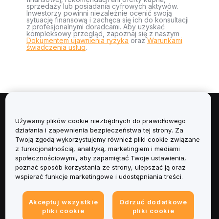
sprzedaży lub posiadania cyfrowych aktywów.
Inwestorzy powinni niezależnie ocenić swoją
sytuację finansową i zachęca się ich do konsultacji
z profesjonalnymi doradcami. Aby uzyskać
kompleksowy przegląd, zapoznaj się z naszym
Dokumentem ujawnienia ryzyka
oraz
Warunkami
świadczenia usług
.
Informacje
Używamy plików cookie niezbędnych do prawidłowego
działania i zapewnienia bezpieczeństwa tej strony. Za
Usługi
Twoją zgodą wykorzystujemy również pliki cookie związane
z funkcjonalnością, analityką, marketingiem i mediami
społecznościowymi, aby zapamiętać Twoje ustawienia,
Obsługa Klienta
poznać sposób korzystania ze strony, ulepszać ją oraz
wspierać funkcje marketingowe i udostępniania treści.
Produkty
Akceptuj wszystkie
Odrzuć dodatkowe
Informacje prawne
pliki cookie
pliki cookie