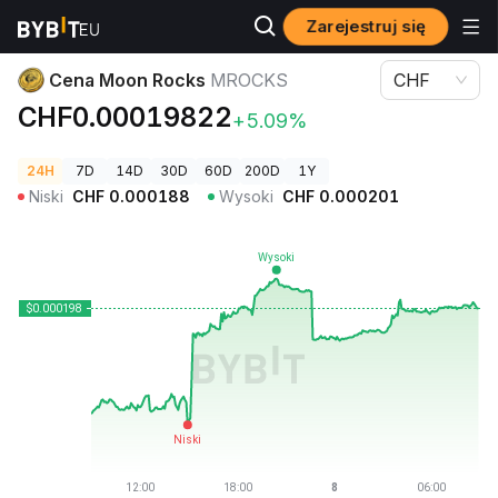
Zarejestruj się
Ceny kryptowalut
Cena Moon Rocks MROCKS
Cena Moon Rocks
MROCKS
CHF
CHF0.00019822
+5.09%
24H
7D
14D
30D
60D
200D
1Y
Niski
CHF
0.000188
Wysoki
CHF
0.000201