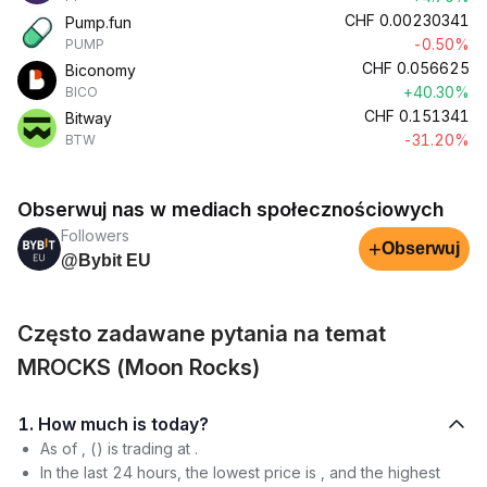
CHF
0.00230341
Pump.fun
-0.50%
PUMP
CHF
0.056625
Biconomy
+40.30%
BICO
CHF
0.151341
Bitway
-31.20%
BTW
Obserwuj nas w mediach społecznościowych
Followers
+
Obserwuj
@Bybit EU
Często zadawane pytania na temat
MROCKS (Moon Rocks)
1. How much is today?
As of , () is trading at .
In the last 24 hours, the lowest price is , and the highest