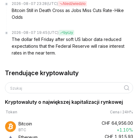
2026-08-07 23:28
(UTC)
Niedźwiedzio
Bitcoin Still in Death Cross as Jobs Miss Cuts Rate-Hike
Odds
2026-08-07 19:45
(UTC)
byczy
The dollar fell Friday after soft US labor data reduced
expectations that the Federal Reserve will raise interest
rates in the near term.
Trendujące kryptowaluty
Szukaj
Kryptowaluty o największej kapitalizacji rynkowej
Token
Cena i 24H%
CHF
64,956.00
Bitcoin
+1.10%
BTC
CHF
1,915.93
Ethereum