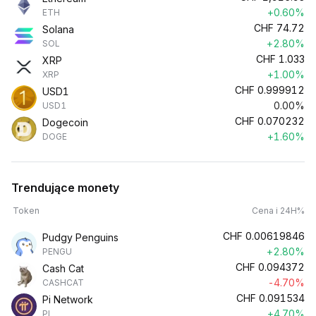
+0.60%
ETH
CHF
74.72
Solana
+2.80%
SOL
CHF
1.033
XRP
+1.00%
XRP
CHF
0.999912
USD1
0.00%
USD1
CHF
0.070232
Dogecoin
+1.60%
DOGE
Trendujące monety
Token
Cena i 24H%
CHF
0.00619846
Pudgy Penguins
+2.80%
PENGU
CHF
0.094372
Cash Cat
-4.70%
CASHCAT
CHF
0.091534
Pi Network
+4.70%
PI