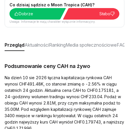
Co dzisiaj sądzisz o Moon Tropica (CAH)?
Dobrze
Słabo
Uwaga: Informacje te mają charakter wyłącznie informacyjny.
Przegląd
Aktualności
Ranking
Media społecznościowe
FAQ
Podsumowanie ceny CAH na żywo
Na dzień 10 sie 2026 łączna kapitalizacja rynkowa CAH
wynosi CHF491.48K, co stanowi zmianę o -2.56% w ciągu
ostatnich 24 godzin. Aktualna cena CAH to CHF0.175181, a
24-godzinny wolumen tradingu wynosi CHF233.04. Podaż w
obiegu CAH wynosi 2.81M, przy czym maksymalna podaż to
35.00M. Pod względem kapitalizacji rynkowej CAH zajmuje
3400 miejsce w rankingu kryptowalut. W ciągu ostatnich 24
godzin najwyższy kurs CAH wyniósł CHF0.179743, a najniższy
CHF0.171996.