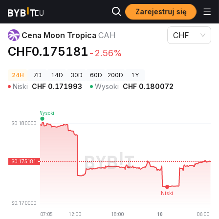
Zarejestruj się
Ceny kryptowalut
Cena Moon Tropica CAH
Cena Moon Tropica
CAH
CHF
CHF0.175181
-2.56%
24H
7D
14D
30D
60D
200D
1Y
Niski
CHF
0.171993
Wysoki
CHF
0.180072