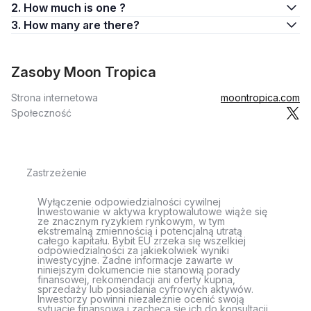
2. How much is one ?
3. How many are there?
Zasoby Moon Tropica
Strona internetowa
moontropica.com
Społeczność
Zastrzeżenie
Wyłączenie odpowiedzialności cywilnej
Inwestowanie w aktywa kryptowalutowe wiąże się
ze znacznym ryzykiem rynkowym, w tym
ekstremalną zmiennością i potencjalną utratą
całego kapitału. Bybit EU zrzeka się wszelkiej
odpowiedzialności za jakiekolwiek wyniki
inwestycyjne. Żadne informacje zawarte w
niniejszym dokumencie nie stanowią porady
finansowej, rekomendacji ani oferty kupna,
sprzedaży lub posiadania cyfrowych aktywów.
Inwestorzy powinni niezależnie ocenić swoją
sytuację finansową i zachęca się ich do konsultacji