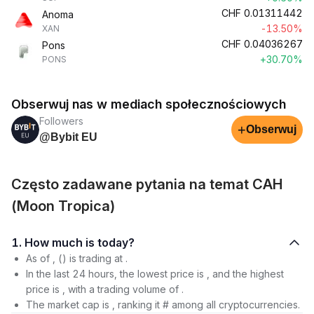
CHF
0.01311442
Anoma
-13.50%
XAN
CHF
0.04036267
Pons
+30.70%
PONS
Obserwuj nas w mediach społecznościowych
Followers
+
Obserwuj
@Bybit EU
Często zadawane pytania na temat CAH
(Moon Tropica)
1. How much is today?
As of , () is trading at .
In the last 24 hours, the lowest price is , and the highest
price is , with a trading volume of .
The market cap is , ranking it # among all cryptocurrencies.