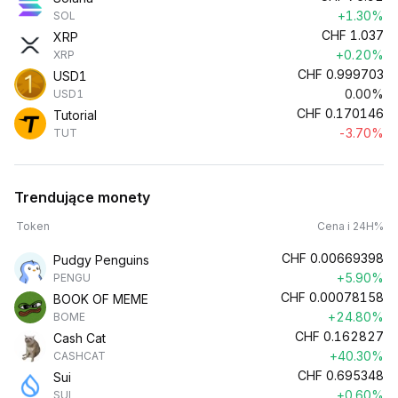
+1.30%
SOL
CHF
1.037
XRP
+0.20%
XRP
CHF
0.999703
USD1
0.00%
USD1
CHF
0.170146
Tutorial
-3.70%
TUT
Trendujące monety
Token
Cena i 24H%
CHF
0.00669398
Pudgy Penguins
+5.90%
PENGU
CHF
0.00078158
BOOK OF MEME
+24.80%
BOME
CHF
0.162827
Cash Cat
+40.30%
CASHCAT
CHF
0.695348
Sui
+0.60%
SUI