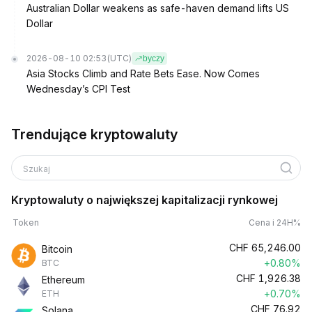
Australian Dollar weakens as safe-haven demand lifts US
Dollar
2026-08-10 02:53
(UTC)
byczy
Asia Stocks Climb and Rate Bets Ease. Now Comes
Wednesday’s CPI Test
Trendujące kryptowaluty
Szukaj
Kryptowaluty o największej kapitalizacji rynkowej
Token
Cena i 24H%
CHF
65,246.00
Bitcoin
+0.80%
BTC
CHF
1,926.38
Ethereum
+0.70%
ETH
CHF
76.92
Solana