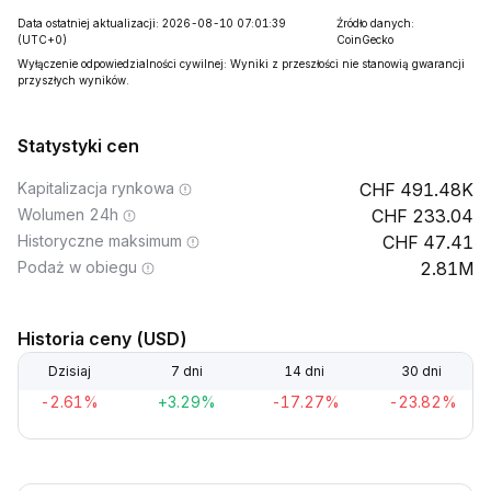
Data ostatniej aktualizacji: 2026-08-10 07:01:39
Źródło danych:
(UTC+0)
CoinGecko
Wyłączenie odpowiedzialności cywilnej: Wyniki z przeszłości nie stanowią gwarancji
przyszłych wyników.
Statystyki cen
Kapitalizacja rynkowa
491.48K
Wolumen 24h
233.04
Historyczne maksimum
47.41
Podaż w obiegu
2.81M
Historia ceny (USD)
Dzisiaj
7 dni
14 dni
30 dni
-2.61%
+3.29%
-17.27%
-23.82%