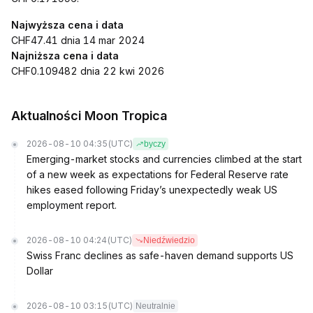
Najwyższa cena i data
CHF47.41 dnia 14 mar 2024
Najniższa cena i data
CHF0.109482 dnia 22 kwi 2026
Aktualności Moon Tropica
2026-08-10 04:35
(UTC)
byczy
Emerging-market stocks and currencies climbed at the start
of a new week as expectations for Federal Reserve rate
hikes eased following Friday’s unexpectedly weak US
employment report.
2026-08-10 04:24
(UTC)
Niedźwiedzio
Swiss Franc declines as safe-haven demand supports US
Dollar
2026-08-10 03:15
(UTC)
Neutralnie