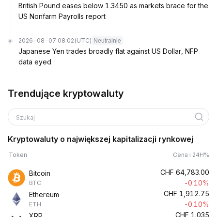
British Pound eases below 1.3450 as markets brace for the
US Nonfarm Payrolls report
2026-08-07 08:02
(UTC)
Neutralnie
Japanese Yen trades broadly flat against US Dollar, NFP
data eyed
Trendujące kryptowaluty
Szukaj
Kryptowaluty o największej kapitalizacji rynkowej
Token
Cena i 24H%
CHF
64,783.00
Bitcoin
-0.10%
BTC
CHF
1,912.75
Ethereum
-0.10%
ETH
CHF
1.035
XRP