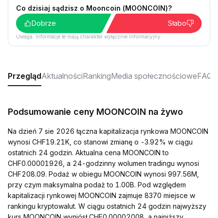
Co dzisiaj sądzisz o Mooncoin (MOONCOIN)?
Dobrze
Słabo
Uwaga: Informacje te mają charakter wyłącznie informacyjny.
Przegląd
Aktualności
Ranking
Media społecznościowe
FAQ
Podsumowanie ceny MOONCOIN na żywo
Na dzień 7 sie 2026 łączna kapitalizacja rynkowa MOONCOIN
wynosi CHF19.21K, co stanowi zmianę o -3.92% w ciągu
ostatnich 24 godzin. Aktualna cena MOONCOIN to
CHF0.00001926, a 24-godzinny wolumen tradingu wynosi
CHF208.09. Podaż w obiegu MOONCOIN wynosi 997.56M,
przy czym maksymalna podaż to 1.00B. Pod względem
kapitalizacji rynkowej MOONCOIN zajmuje 8370 miejsce w
rankingu kryptowalut. W ciągu ostatnich 24 godzin najwyższy
kurs MOONCOIN wyniósł CHF0.00002008, a najniższy