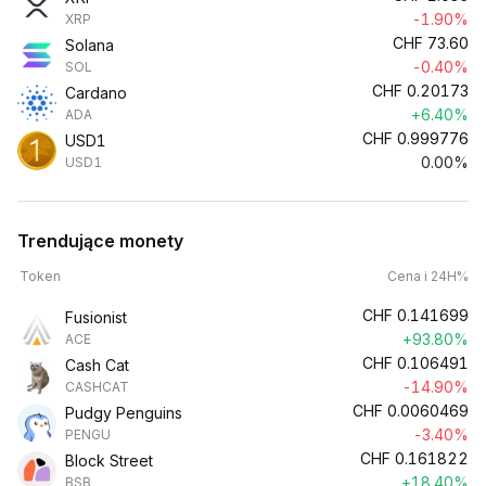
-1.90%
XRP
CHF
73.60
Solana
-0.40%
SOL
CHF
0.20173
Cardano
+6.40%
ADA
CHF
0.999776
USD1
0.00%
USD1
Trendujące monety
Token
Cena i 24H%
CHF
0.141699
Fusionist
+93.80%
ACE
CHF
0.106491
Cash Cat
-14.90%
CASHCAT
CHF
0.0060469
Pudgy Penguins
-3.40%
PENGU
CHF
0.161822
Block Street
+18.40%
BSB