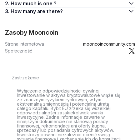
2. How much is one ?
3. How many are there?
Zasoby Mooncoin
Strona internetowa
mooncoincommunity.com
Społeczność
Zastrzeżenie
Wyłączenie odpowiedzialności cywilnej
Inwestowanie w aktywa kryptowalutowe wiąże się
ze znacznym ryzykiem rynkowym, w tym
ekstremalną zmiennością i potencjalną utratą
całego kapitału. Bybit EU zrzeka się wszelkiej
odpowiedzialności za jakiekolwiek wyniki
inwestycyjne. Żadne informacje zawarte w
niniejszym dokumencie nie stanowią porady
finansowej, rekomendacji ani oferty kupna,
sprzedaży lub posiadania cyfrowych aktywów.
Inwestorzy powinni niezależnie ocenić swoją
sytuację finansową i zachęca się ich do konsultacji