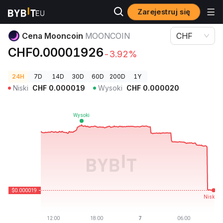
Zarejestruj się
Ceny kryptowalut
Cena Mooncoin MOONCOIN
Cena Mooncoin
MOONCOIN
CHF
CHF0.00001926
-3.92%
24H
7D
14D
30D
60D
200D
1Y
Niski
CHF
0.000019
Wysoki
CHF
0.000020