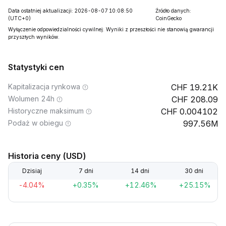
Data ostatniej aktualizacji: 2026-08-07 10:08:50
Źródło danych:
(UTC+0)
CoinGecko
Wyłączenie odpowiedzialności cywilnej: Wyniki z przeszłości nie stanowią gwarancji
przyszłych wyników.
Statystyki cen
Kapitalizacja rynkowa
19.21K
Wolumen 24h
208.09
Historyczne maksimum
0.004102
Podaż w obiegu
997.56M
Historia ceny (USD)
Dzisiaj
7 dni
14 dni
30 dni
-4.04%
+0.35%
+12.46%
+25.15%