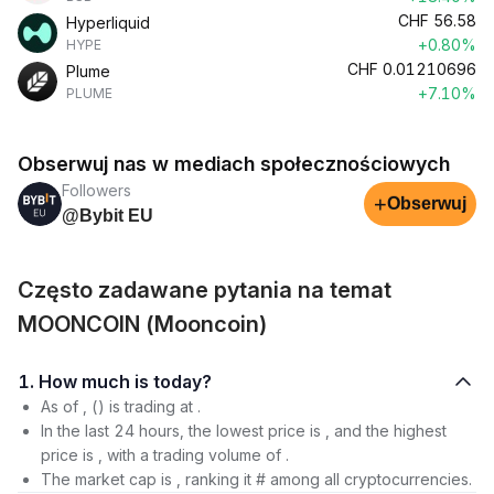
CHF
56.58
Hyperliquid
+0.80%
HYPE
CHF
0.01210696
Plume
+7.10%
PLUME
Obserwuj nas w mediach społecznościowych
Followers
+
Obserwuj
@Bybit EU
Często zadawane pytania na temat
MOONCOIN (Mooncoin)
1. How much is today?
As of , () is trading at .
In the last 24 hours, the lowest price is , and the highest
price is , with a trading volume of .
The market cap is , ranking it # among all cryptocurrencies.