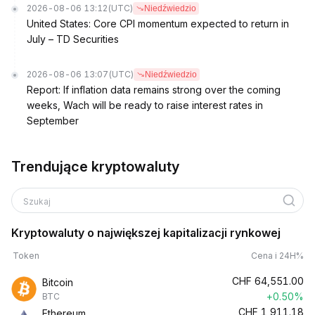
2026-08-06 13:12
(UTC)
Niedźwiedzio
United States: Core CPI momentum expected to return in
July – TD Securities
2026-08-06 13:07
(UTC)
Niedźwiedzio
Report: If inflation data remains strong over the coming
weeks, Wach will be ready to raise interest rates in
September
Trendujące kryptowaluty
Szukaj
Kryptowaluty o największej kapitalizacji rynkowej
Token
Cena i 24H%
CHF
64,551.00
Bitcoin
+0.50%
BTC
CHF
1,911.18
Ethereum