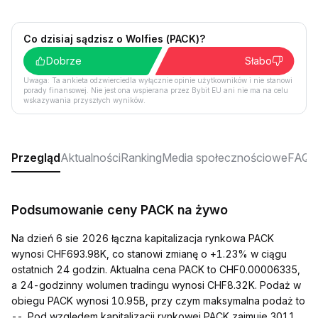
Co dzisiaj sądzisz o Wolfies (PACK)?
Dobrze
Słabo
Uwaga: Ta ankieta odzwierciedla wyłącznie opinie użytkowników i nie stanowi
porady finansowej. Nie jest ona wspierana przez Bybit EU ani nie ma na celu
wskazywania przyszłych wyników.
Przegląd
Aktualności
Ranking
Media społecznościowe
FAQ
Podsumowanie ceny PACK na żywo
Na dzień 6 sie 2026 łączna kapitalizacja rynkowa PACK
wynosi CHF693.98K, co stanowi zmianę o +1.23% w ciągu
ostatnich 24 godzin. Aktualna cena PACK to CHF0.00006335,
a 24-godzinny wolumen tradingu wynosi CHF8.32K. Podaż w
obiegu PACK wynosi 10.95B, przy czym maksymalna podaż to
--. Pod względem kapitalizacji rynkowej PACK zajmuje 3011