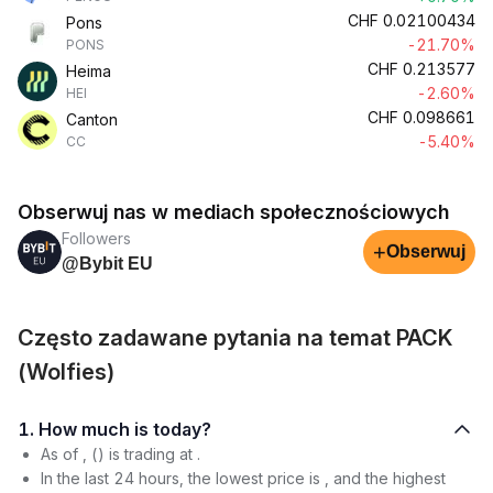
CHF
0.02100434
Pons
-21.70%
PONS
CHF
0.213577
Heima
-2.60%
HEI
CHF
0.098661
Canton
-5.40%
CC
Obserwuj nas w mediach społecznościowych
Followers
+
Obserwuj
@Bybit EU
Często zadawane pytania na temat PACK
(Wolfies)
1. How much is today?
As of , () is trading at .
In the last 24 hours, the lowest price is , and the highest