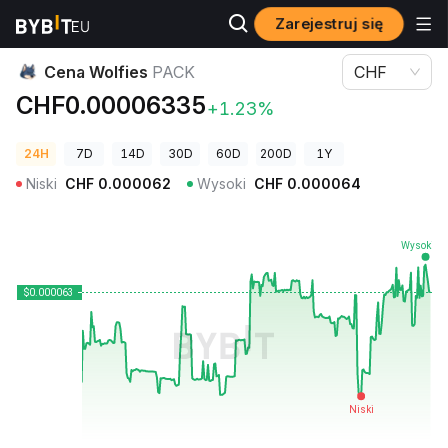
Zarejestruj się
Ceny kryptowalut
Cena Wolfies PACK
Cena Wolfies
PACK
CHF
CHF0.00006335
+1.23%
24H
7D
14D
30D
60D
200D
1Y
Niski
CHF
0.000062
Wysoki
CHF
0.000064