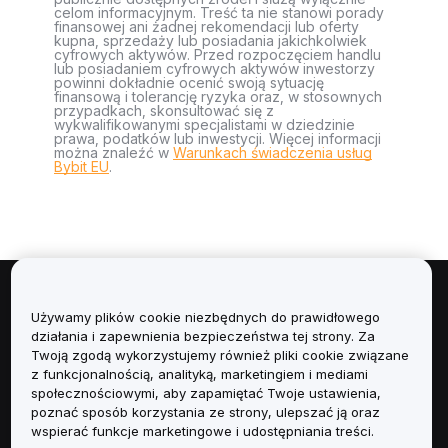
celom informacyjnym. Treść ta nie stanowi porady
finansowej ani żadnej rekomendacji lub oferty
kupna, sprzedaży lub posiadania jakichkolwiek
cyfrowych aktywów. Przed rozpoczęciem handlu
lub posiadaniem cyfrowych aktywów inwestorzy
powinni dokładnie ocenić swoją sytuację
finansową i tolerancję ryzyka oraz, w stosownych
przypadkach, skonsultować się z
wykwalifikowanymi specjalistami w dziedzinie
prawa, podatków lub inwestycji. Więcej informacji
można znaleźć w
Warunkach świadczenia usług
Bybit EU
.
Informacje
Używamy plików cookie niezbędnych do prawidłowego
działania i zapewnienia bezpieczeństwa tej strony. Za
Usługi
Twoją zgodą wykorzystujemy również pliki cookie związane
z funkcjonalnością, analityką, marketingiem i mediami
społecznościowymi, aby zapamiętać Twoje ustawienia,
Obsługa Klienta
poznać sposób korzystania ze strony, ulepszać ją oraz
wspierać funkcje marketingowe i udostępniania treści.