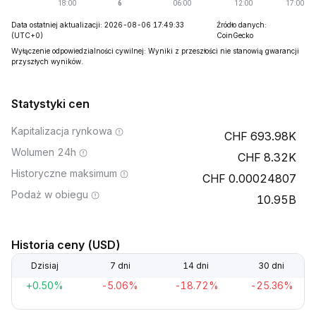
Data ostatniej aktualizacji: 2026-08-06 17:49:33
Źródło danych:
(UTC+0)
CoinGecko
Wyłączenie odpowiedzialności cywilnej: Wyniki z przeszłości nie stanowią gwarancji
przyszłych wyników.
Statystyki cen
Kapitalizacja rynkowa
693.98K
Wolumen 24h
8.32K
Historyczne maksimum
0.00024807
Podaż w obiegu
10.95B
Historia ceny (USD)
Dzisiaj
7 dni
14 dni
30 dni
+0.50%
-5.06%
-18.72%
-25.36%