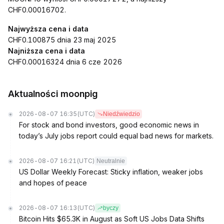
CHF0.00016702.
Najwyższa cena i data
CHF0.100875 dnia 23 maj 2025
Najniższa cena i data
CHF0.00016324 dnia 6 cze 2026
Aktualności moonpig
2026-08-07 16:35
(UTC)
Niedźwiedzio
For stock and bond investors, good economic news in
today’s July jobs report could equal bad news for markets.
2026-08-07 16:21
(UTC)
Neutralnie
US Dollar Weekly Forecast: Sticky inflation, weaker jobs
and hopes of peace
2026-08-07 16:13
(UTC)
byczy
Bitcoin Hits $65.3K in August as Soft US Jobs Data Shifts