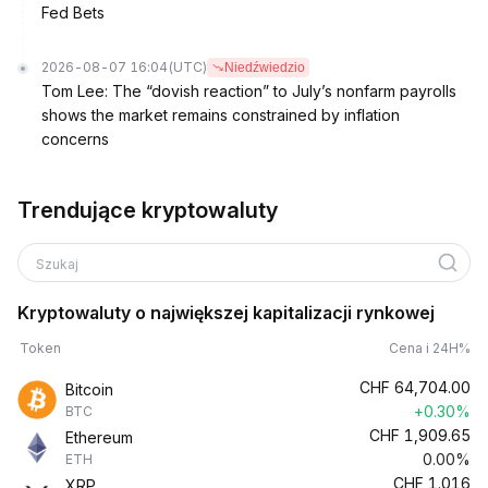
Fed Bets
2026-08-07 16:04
(UTC)
Niedźwiedzio
Tom Lee: The “dovish reaction” to July’s nonfarm payrolls
shows the market remains constrained by inflation
concerns
Trendujące kryptowaluty
Szukaj
Kryptowaluty o największej kapitalizacji rynkowej
Token
Cena i 24H%
CHF
64,704.00
Bitcoin
+0.30%
BTC
CHF
1,909.65
Ethereum
0.00%
ETH
CHF
1.016
XRP