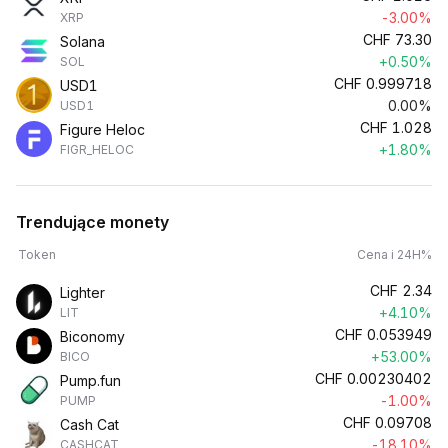
-3.00%
XRP
CHF
73.30
Solana
+0.50%
SOL
CHF
0.999718
USD1
0.00%
USD1
CHF
1.028
Figure Heloc
+1.80%
FIGR_HELOC
Trendujące monety
Token
Cena i 24H%
CHF
2.34
Lighter
+4.10%
LIT
CHF
0.053949
Biconomy
+53.00%
BICO
CHF
0.00230402
Pump.fun
-1.00%
PUMP
CHF
0.09708
Cash Cat
-18.10%
CASHCAT