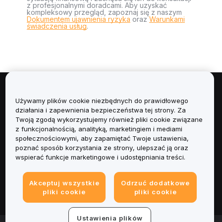
z profesjonalnymi doradcami. Aby uzyskać
kompleksowy przegląd, zapoznaj się z naszym
Dokumentem ujawnienia ryzyka
oraz
Warunkami
świadczenia usług
.
Informacje
Używamy plików cookie niezbędnych do prawidłowego
działania i zapewnienia bezpieczeństwa tej strony. Za
Usługi
Twoją zgodą wykorzystujemy również pliki cookie związane
z funkcjonalnością, analityką, marketingiem i mediami
społecznościowymi, aby zapamiętać Twoje ustawienia,
Obsługa Klienta
poznać sposób korzystania ze strony, ulepszać ją oraz
wspierać funkcje marketingowe i udostępniania treści.
Produkty
Akceptuj wszystkie
Odrzuć dodatkowe
Informacje prawne
pliki cookie
pliki cookie
Ustawienia plików