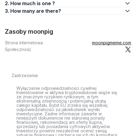
2. How much is one ?
3. How many are there?
Zasoby moonpig
Strona internetowa
moonpigmeme.com
Społeczność
Zastrzeżenie
Wyłączenie odpowiedzialności cywilnej
Inwestowanie w aktywa kryptowalutowe wiąże się
ze znacznym ryzykiem rynkowym, w tym
ekstremalną zmiennością i potencjalną utratą
całego kapitału. Bybit EU zrzeka się wszelkiej
odpowiedzialności za jakiekolwiek wyniki
inwestycyjne. Żadne informacje zawarte w
niniejszym dokumencie nie stanowią porady
finansowej, rekomendacji ani oferty kupna,
sprzedaży lub posiadania cyfrowych aktywów.
Inwestorzy powinni niezależnie ocenić swoją
sytuację finansową i zachęca się ich do konsultacji