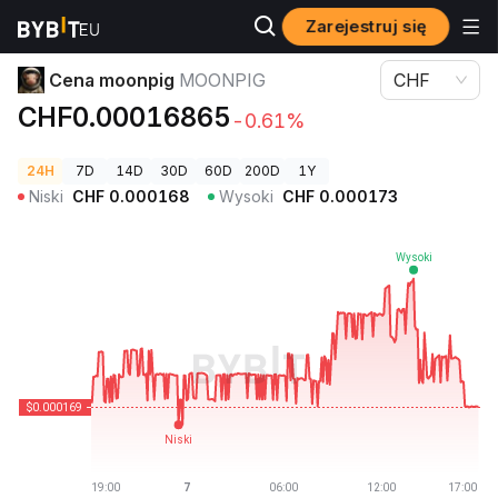
Zarejestruj się
Ceny kryptowalut
Cena moonpig MOONPIG
Cena moonpig
MOONPIG
CHF
CHF0.00016865
-0.61%
24H
7D
14D
30D
60D
200D
1Y
Niski
CHF
0.000168
Wysoki
CHF
0.000173