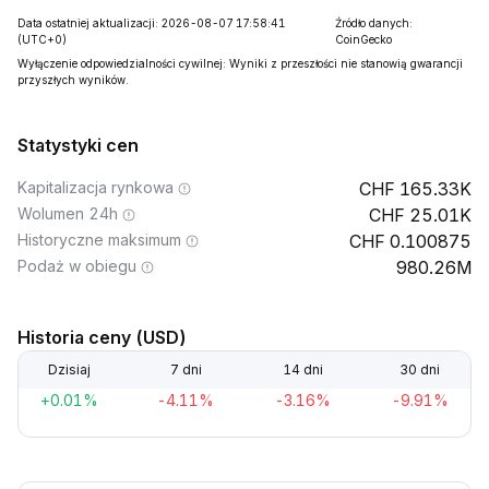
Data ostatniej aktualizacji: 2026-08-07 17:58:41
Źródło danych:
(UTC+0)
CoinGecko
Wyłączenie odpowiedzialności cywilnej: Wyniki z przeszłości nie stanowią gwarancji
przyszłych wyników.
Statystyki cen
Kapitalizacja rynkowa
165.33K
Wolumen 24h
25.01K
Historyczne maksimum
0.100875
Podaż w obiegu
980.26M
Historia ceny (USD)
Dzisiaj
7 dni
14 dni
30 dni
+0.01%
-4.11%
-3.16%
-9.91%