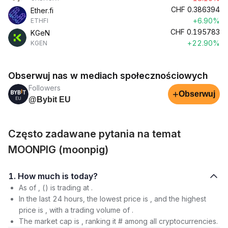
CHF
0.386394
Ether.fi
+6.90%
ETHFI
CHF
0.195783
KGeN
+22.90%
KGEN
Obserwuj nas w mediach społecznościowych
Followers
+
Obserwuj
@Bybit EU
Często zadawane pytania na temat
MOONPIG (moonpig)
1. How much is today?
As of , () is trading at .
In the last 24 hours, the lowest price is , and the highest
price is , with a trading volume of .
The market cap is , ranking it # among all cryptocurrencies.