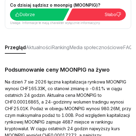
Co dzisiaj sądzisz o moonpig (MOONPIG)?
Dobrze
Słabo
Uwaga: Informacje te mają charakter wyłącznie informacyjny.
Przegląd
Aktualności
Ranking
Media społecznościowe
FAQ
Podsumowanie ceny MOONPIG na żywo
Na dzień 7 sie 2026 łączna kapitalizacja rynkowa MOONPIG
wynosi CHF165.33K, co stanowi zmianę o -0.61% w ciągu
ostatnich 24 godzin. Aktualna cena MOONPIG to
CHF0.00016865, a 24-godzinny wolumen tradingu wynosi
CHF25.01K. Podaż w obiegu MOONPIG wynosi 980.26M, przy
czym maksymalna podaż to 1.00B. Pod względem kapitalizacji
rynkowej MOONPIG zajmuje 4687 miejsce w rankingu
kryptowalut. W ciągu ostatnich 24 godzin najwyższy kurs
MOONPIG wyniósł CHF0.00017272, a najniższy