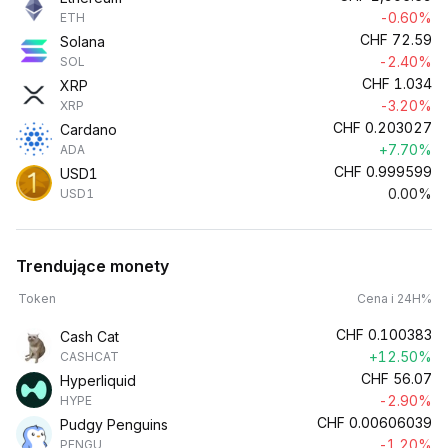
-0.60%
ETH
CHF
72.59
Solana
-2.40%
SOL
CHF
1.034
XRP
-3.20%
XRP
CHF
0.203027
Cardano
+7.70%
ADA
CHF
0.999599
USD1
0.00%
USD1
Trendujące monety
Token
Cena i 24H%
CHF
0.100383
Cash Cat
+12.50%
CASHCAT
CHF
56.07
Hyperliquid
-2.90%
HYPE
CHF
0.00606039
Pudgy Penguins
-1.20%
PENGU