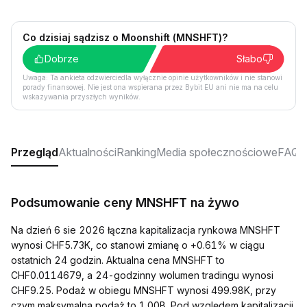
Co dzisiaj sądzisz o Moonshift (MNSHFT)?
Dobrze
Słabo
Uwaga: Ta ankieta odzwierciedla wyłącznie opinie użytkowników i nie stanowi
porady finansowej. Nie jest ona wspierana przez Bybit EU ani nie ma na celu
wskazywania przyszłych wyników.
Przegląd
Aktualności
Ranking
Media społecznościowe
FAQ
Podsumowanie ceny MNSHFT na żywo
Na dzień 6 sie 2026 łączna kapitalizacja rynkowa MNSHFT
wynosi CHF5.73K, co stanowi zmianę o +0.61% w ciągu
ostatnich 24 godzin. Aktualna cena MNSHFT to
CHF0.0114679, a 24-godzinny wolumen tradingu wynosi
CHF9.25. Podaż w obiegu MNSHFT wynosi 499.98K, przy
czym maksymalna podaż to 1.00B. Pod względem kapitalizacji