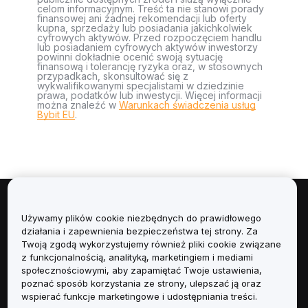
celom informacyjnym. Treść ta nie stanowi porady
finansowej ani żadnej rekomendacji lub oferty
kupna, sprzedaży lub posiadania jakichkolwiek
cyfrowych aktywów. Przed rozpoczęciem handlu
lub posiadaniem cyfrowych aktywów inwestorzy
powinni dokładnie ocenić swoją sytuację
finansową i tolerancję ryzyka oraz, w stosownych
przypadkach, skonsultować się z
wykwalifikowanymi specjalistami w dziedzinie
prawa, podatków lub inwestycji. Więcej informacji
można znaleźć w
Warunkach świadczenia usług
Bybit EU
.
Informacje
Używamy plików cookie niezbędnych do prawidłowego
działania i zapewnienia bezpieczeństwa tej strony. Za
Usługi
Twoją zgodą wykorzystujemy również pliki cookie związane
z funkcjonalnością, analityką, marketingiem i mediami
społecznościowymi, aby zapamiętać Twoje ustawienia,
Obsługa Klienta
poznać sposób korzystania ze strony, ulepszać ją oraz
wspierać funkcje marketingowe i udostępniania treści.