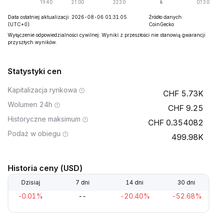
Data ostatniej aktualizacji: 2026-08-06 01:31:05
Źródło danych:
(UTC+0)
CoinGecko
Wyłączenie odpowiedzialności cywilnej: Wyniki z przeszłości nie stanowią gwarancji
przyszłych wyników.
Statystyki cen
Kapitalizacja rynkowa
5.73K
Wolumen 24h
9.25
Historyczne maksimum
0.354082
Podaż w obiegu
499.98K
Historia ceny (USD)
Dzisiaj
7 dni
14 dni
30 dni
-0.01%
--
-20.40%
-52.68%