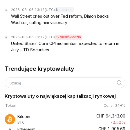
2026-08-06 13:12
(UTC)
Neutralnie
Wall Street cries out over Fed reform, Dimon backs
Wachter, calling him visionary
2026-08-06 13:12
(UTC)
Niedźwiedzio
United States: Core CPI momentum expected to return in
July – TD Securities
Trendujące kryptowaluty
Szukaj
Kryptowaluty o największej kapitalizacji rynkowej
Token
Cena i 24H%
CHF
64,343.00
Bitcoin
-0.50%
BTC
CHF
1,905.69
Ethereum