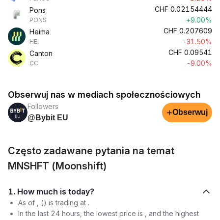
CHF
0.02154444
Pons
+9.00%
PONS
CHF
0.207609
Heima
-31.50%
HEI
CHF
0.09541
Canton
-9.00%
CC
Obserwuj nas w mediach społecznościowych
Followers
+
Obserwuj
@Bybit EU
Często zadawane pytania na temat
MNSHFT (Moonshift)
1. How much is today?
As of , () is trading at .
In the last 24 hours, the lowest price is , and the highest