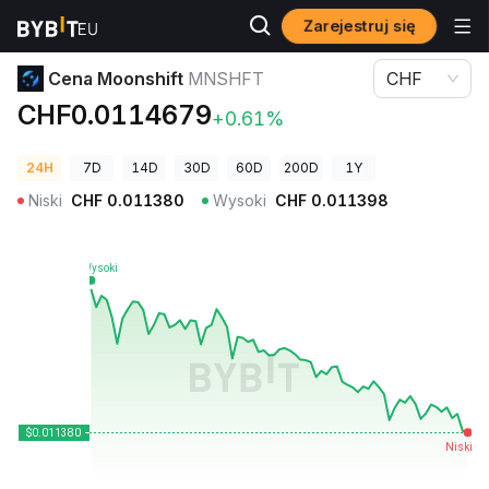
Zarejestruj się
Ceny kryptowalut
Cena Moonshift MNSHFT
Cena Moonshift
MNSHFT
CHF
CHF0.0114679
+0.61%
24H
7D
14D
30D
60D
200D
1Y
Niski
CHF
0.011380
Wysoki
CHF
0.011398