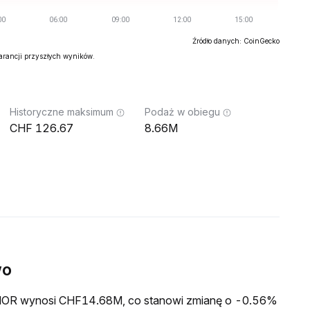
Źródło danych: CoinGecko
warancji przyszłych wyników.
Historyczne maksimum
Podaż w obiegu
126.67
8.66M
wo
wa MOR wynosi CHF14.68M, co stanowi zmianę o -0.56%