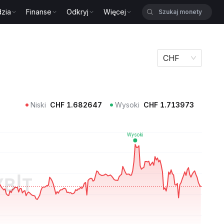
zia
Finanse
Odkryj
Więcej
CHF
Niski
CHF
1.682647
Wysoki
CHF
1.713973