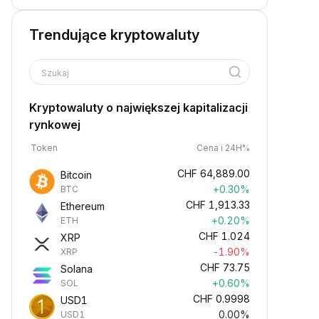
Trendujące kryptowaluty
Szukaj
Kryptowaluty o największej kapitalizacji
rynkowej
Token
Cena i 24H%
CHF
64,889.00
Bitcoin
+0.30%
BTC
CHF
1,913.33
Ethereum
+0.20%
ETH
CHF
1.024
XRP
-1.90%
XRP
CHF
73.75
Solana
+0.60%
SOL
CHF
0.9998
USD1
0.00%
USD1