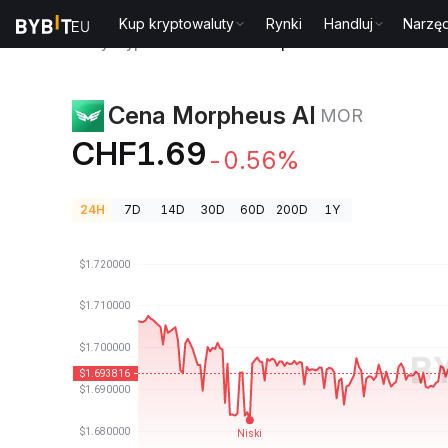
Kup kryptowaluty
Rynki
Handluj
Narzęd
Ceny kryptowalut
Cena Morpheus AI MOR
Cena Morpheus AI
MOR
CHF1.69
-0.56%
24H
7D
14D
30D
60D
200D
1Y