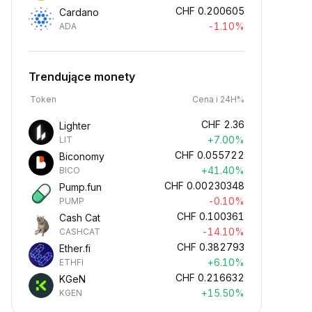
CHF
0.200605
Cardano
-1.10%
ADA
Trendujące monety
Token
Cena i 24H%
CHF
2.36
Lighter
+7.00%
LIT
CHF
0.055722
Biconomy
+41.40%
BICO
CHF
0.00230348
Pump.fun
-0.10%
PUMP
CHF
0.100361
Cash Cat
-14.10%
CASHCAT
CHF
0.382793
Ether.fi
+6.10%
ETHFI
CHF
0.216632
KGeN
+15.50%
KGEN