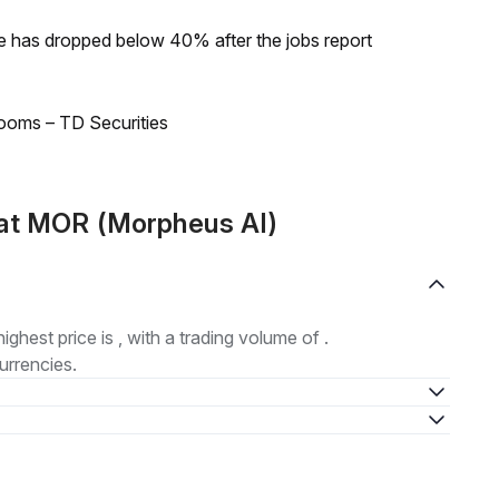
ke has dropped below 40% after the jobs report
looms – TD Securities
at MOR (Morpheus AI)
highest price is , with a trading volume of .
urrencies.