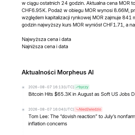
w ciągu ostatnich 24 godzin. Aktualna cena MOR 
CHF6.95K. Podaż w obiegu MOR wynosi 8.66M, p
względem kapitalizacji rynkowej MOR zajmuje 841 m
godzin najwyższy kurs MOR wyniósł CHF1.71, a na
Najwyższa cena i data
Najniższa cena i data
Aktualności Morpheus AI
2026-08-07 16:13
(UTC)
byczy
Bitcoin Hits $65.3K in August as Soft US Jobs D
2026-08-07 16:04
(UTC)
Niedźwiedzio
Tom Lee: The “dovish reaction” to July’s nonfar
inflation concerns