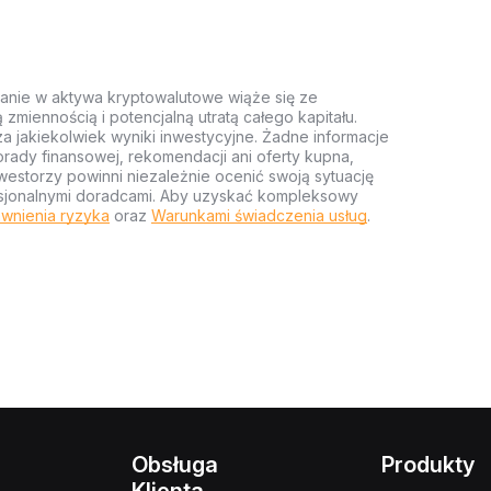
anie w aktywa kryptowalutowe wiąże się ze
miennością i potencjalną utratą całego kapitału.
za jakiekolwiek wyniki inwestycyjne. Żadne informacje
rady finansowej, rekomendacji ani oferty kupna,
estorzy powinni niezależnie ocenić swoją sytuację
ofesjonalnymi doradcami. Aby uzyskać kompleksowy
wnienia ryzyka
oraz
Warunkami świadczenia usług
.
Obsługa
Produkty