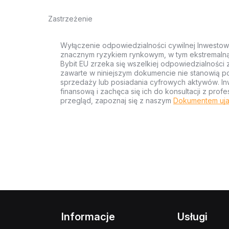
Zastrzeżenie
Wyłączenie odpowiedzialności cywilnej Inwestow
znacznym ryzykiem rynkowym, w tym ekstremalną z
Bybit EU zrzeka się wszelkiej odpowiedzialności 
zawarte w niniejszym dokumencie nie stanowią po
sprzedaży lub posiadania cyfrowych aktywów. Inw
finansową i zachęca się ich do konsultacji z pr
przegląd, zapoznaj się z naszym
Dokumentem uja
Informacje
Usługi