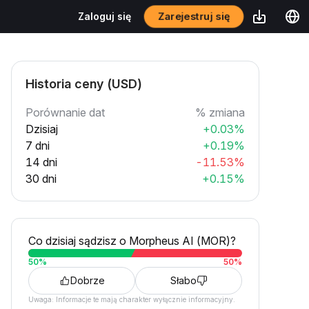
Zarejestruj się
Zaloguj się
Historia ceny (USD)
Porównanie dat
% zmiana
Dzisiaj
+0.03%
7 dni
+0.19%
14 dni
-11.53%
30 dni
+0.15%
Co dzisiaj sądzisz o Morpheus AI (MOR)?
50
%
50
%
Dobrze
Słabo
Uwaga: Informacje te mają charakter wyłącznie informacyjny.