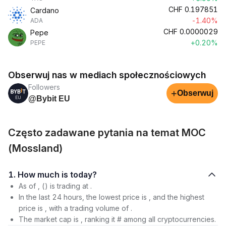
CHF
0.197851
Cardano
-1.40%
ADA
CHF
0.0000029
Pepe
+0.20%
PEPE
Obserwuj nas w mediach społecznościowych
Followers
+
Obserwuj
@Bybit EU
Często zadawane pytania na temat MOC
(Mossland)
1. How much is today?
As of , () is trading at .
In the last 24 hours, the lowest price is , and the highest
price is , with a trading volume of .
The market cap is , ranking it # among all cryptocurrencies.