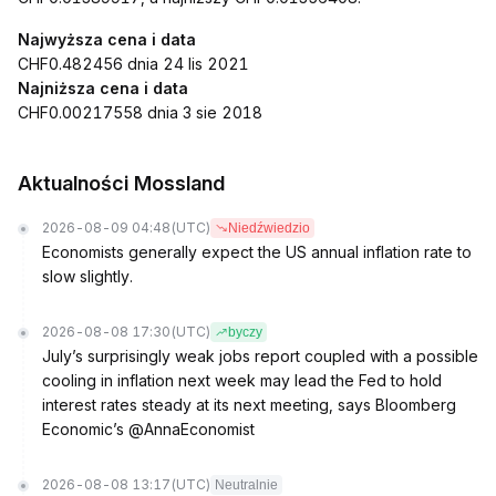
Najwyższa cena i data
CHF0.482456 dnia 24 lis 2021
Najniższa cena i data
CHF0.00217558 dnia 3 sie 2018
Aktualności Mossland
2026-08-09 04:48
(UTC)
Niedźwiedzio
Economists generally expect the US annual inflation rate to
slow slightly.
2026-08-08 17:30
(UTC)
byczy
July’s surprisingly weak jobs report coupled with a possible
cooling in inflation next week may lead the Fed to hold
interest rates steady at its next meeting, says Bloomberg
Economic’s @AnnaEconomist
2026-08-08 13:17
(UTC)
Neutralnie