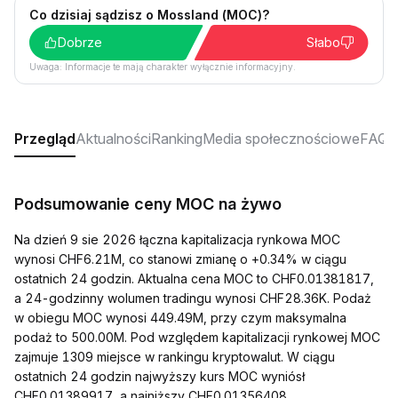
Co dzisiaj sądzisz o Mossland (MOC)?
Dobrze
Słabo
Uwaga: Informacje te mają charakter wyłącznie informacyjny.
Przegląd
Aktualności
Ranking
Media społecznościowe
FAQ
Podsumowanie ceny MOC na żywo
Na dzień 9 sie 2026 łączna kapitalizacja rynkowa MOC
wynosi CHF6.21M, co stanowi zmianę o +0.34% w ciągu
ostatnich 24 godzin. Aktualna cena MOC to CHF0.01381817,
a 24-godzinny wolumen tradingu wynosi CHF28.36K. Podaż
w obiegu MOC wynosi 449.49M, przy czym maksymalna
podaż to 500.00M. Pod względem kapitalizacji rynkowej MOC
zajmuje 1309 miejsce w rankingu kryptowalut. W ciągu
ostatnich 24 godzin najwyższy kurs MOC wyniósł
CHF0.01389917, a najniższy CHF0.01356408.