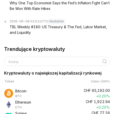
Why One Top Economist Says the Fed’s Inflation Fight Can’t
Be Won With Rate Hikes
2026-08-08 03:01
(UTC)
Neutralnie
TBL Weekly #180: US Treasury & The Fed, Labor Market,
and Liquidity
Trendujące kryptowaluty
Szukaj
Kryptowaluty o największej kapitalizacji rynkowej
Token
Cena i 24H%
CHF
65,192.00
Bitcoin
+0.20%
BTC
CHF
1,922.94
Ethereum
+0.20%
ETH
CHF
77.26
Solana