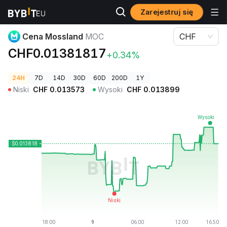
Zarejestruj się
Ceny kryptowalut
Cena Mossland MOC
Cena Mossland
MOC
CHF
CHF0.01381817
+0.34%
24H
7D
14D
30D
60D
200D
1Y
Niski
CHF
0.013573
Wysoki
CHF
0.013899