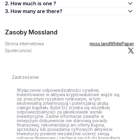
2. How much is one ?
3. How many are there?
Zasoby Mossland
Strona internetowa
moss.land
WhitePaper
Społeczność
Zastrzeżenie
Wyłączenie odpowiedzialności cywilnej
Inwestowanie w aktywa kryptowalutowe wiąże się
ze znacznym ryzykiem rynkowym, w tym
ekstremalną zmiennością i potencjalną utratą
całego kapitału. Bybit EU zrzeka się wszelkiej
odpowiedzialności za jakiekolwiek wyniki
inwestycyjne. Żadne informacje zawarte w
niniejszym dokumencie nie stanowią porady
finansowej, rekomendacji ani oferty kupna,
sprzedaży lub posiadania cyfrowych aktywów.
Inwestorzy powinni niezależnie ocenić swoją
sytuację finansową i zachęca się ich do konsultacji