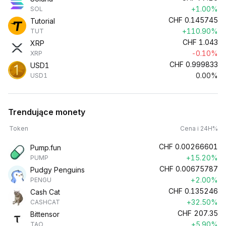
+1.00%
SOL
CHF
0.145745
Tutorial
+110.90%
TUT
CHF
1.043
XRP
-0.10%
XRP
CHF
0.999833
USD1
0.00%
USD1
Trendujące monety
Token
Cena i 24H%
CHF
0.00266601
Pump.fun
+15.20%
PUMP
CHF
0.00675787
Pudgy Penguins
+2.00%
PENGU
CHF
0.135246
Cash Cat
+32.50%
CASHCAT
CHF
207.35
Bittensor
+5.90%
TAO