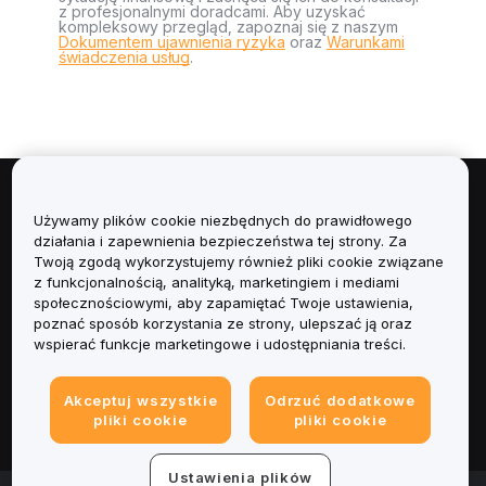
z profesjonalnymi doradcami. Aby uzyskać
kompleksowy przegląd, zapoznaj się z naszym
Dokumentem ujawnienia ryzyka
oraz
Warunkami
świadczenia usług
.
Informacje
Używamy plików cookie niezbędnych do prawidłowego
działania i zapewnienia bezpieczeństwa tej strony. Za
Usługi
Twoją zgodą wykorzystujemy również pliki cookie związane
z funkcjonalnością, analityką, marketingiem i mediami
społecznościowymi, aby zapamiętać Twoje ustawienia,
Obsługa Klienta
poznać sposób korzystania ze strony, ulepszać ją oraz
wspierać funkcje marketingowe i udostępniania treści.
Produkty
Akceptuj wszystkie
Odrzuć dodatkowe
Informacje prawne
pliki cookie
pliki cookie
Ustawienia plików