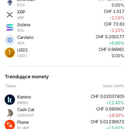
0.00%
ETH
CHF
1.017
XRP
-2.10%
XRP
CHF
72.63
Solana
-1.10%
SOL
CHF
0.200177
Cardano
+6.90%
ADA
CHF
0.99961
USD1
0.00%
USD1
Trendujące monety
Token
Cena i 24H%
CHF
0.02037405
Kamino
+12.40%
KMNO
CHF
0.090907
Cash Cat
-19.30%
CASHCAT
CHF
0.01236672
Plume
+15.60%
PLUME