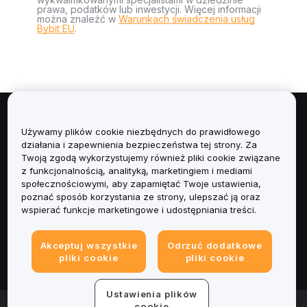
prawa, podatków lub inwestycji. Więcej informacji
można znaleźć w
Warunkach świadczenia usług
Bybit EU
.
Informacje
Używamy plików cookie niezbędnych do prawidłowego
działania i zapewnienia bezpieczeństwa tej strony. Za
Usługi
Twoją zgodą wykorzystujemy również pliki cookie związane
z funkcjonalnością, analityką, marketingiem i mediami
społecznościowymi, aby zapamiętać Twoje ustawienia,
Obsługa Klienta
poznać sposób korzystania ze strony, ulepszać ją oraz
wspierać funkcje marketingowe i udostępniania treści.
Produkty
Akceptuj wszystkie
Odrzuć dodatkowe
Informacje prawne
pliki cookie
pliki cookie
Ustawienia plików
© 2025-2026 Bybit.eu. Wszystkie prawa zastrzeżone.
cookie