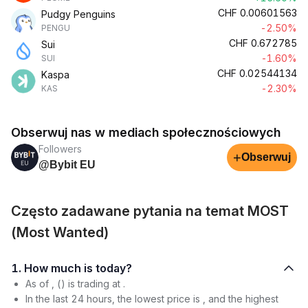
CHF
0.00601563
Pudgy Penguins
-2.50%
PENGU
CHF
0.672785
Sui
-1.60%
SUI
CHF
0.02544134
Kaspa
-2.30%
KAS
Obserwuj nas w mediach społecznościowych
Followers
+
Obserwuj
@Bybit EU
Często zadawane pytania na temat MOST
(Most Wanted)
1. How much is today?
As of , () is trading at .
In the last 24 hours, the lowest price is , and the highest