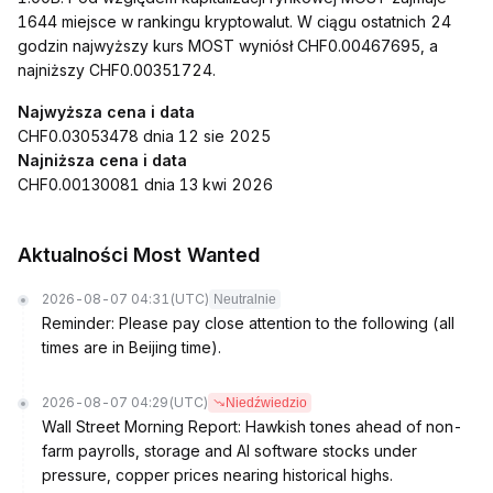
1644 miejsce w rankingu kryptowalut. W ciągu ostatnich 24
godzin najwyższy kurs MOST wyniósł CHF0.00467695, a
najniższy CHF0.00351724.
Najwyższa cena i data
CHF0.03053478 dnia 12 sie 2025
Najniższa cena i data
CHF0.00130081 dnia 13 kwi 2026
Aktualności Most Wanted
2026-08-07 04:31
(UTC)
Neutralnie
Reminder: Please pay close attention to the following (all
times are in Beijing time).
2026-08-07 04:29
(UTC)
Niedźwiedzio
Wall Street Morning Report: Hawkish tones ahead of non-
farm payrolls, storage and AI software stocks under
pressure, copper prices nearing historical highs.