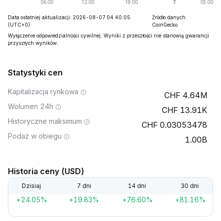
Data ostatniej aktualizacji: 2026-08-07 04:40:05
Źródło danych:
(UTC+0)
CoinGecko
Wyłączenie odpowiedzialności cywilnej: Wyniki z przeszłości nie stanowią gwarancji
przyszłych wyników.
Statystyki cen
Kapitalizacja rynkowa
4.64M
Wolumen 24h
13.91K
Historyczne maksimum
0.03053478
Podaż w obiegu
1.00B
Historia ceny (USD)
Dzisiaj
7 dni
14 dni
30 dni
+24.05%
+19.83%
+76.60%
+81.16%