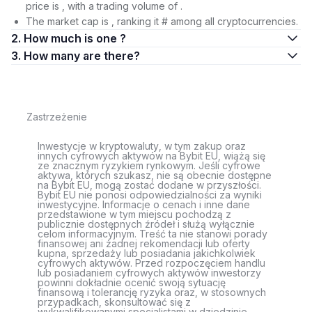
price is , with a trading volume of .
The market cap is , ranking it # among all cryptocurrencies.
2. How much is one ?
3. How many are there?
Zastrzeżenie
Inwestycje w kryptowaluty, w tym zakup oraz
innych cyfrowych aktywów na Bybit EU, wiążą się
ze znacznym ryzykiem rynkowym. Jeśli cyfrowe
aktywa, których szukasz, nie są obecnie dostępne
na Bybit EU, mogą zostać dodane w przyszłości.
Bybit EU nie ponosi odpowiedzialności za wyniki
inwestycyjne. Informacje o cenach i inne dane
przedstawione w tym miejscu pochodzą z
publicznie dostępnych źródeł i służą wyłącznie
celom informacyjnym. Treść ta nie stanowi porady
finansowej ani żadnej rekomendacji lub oferty
kupna, sprzedaży lub posiadania jakichkolwiek
cyfrowych aktywów. Przed rozpoczęciem handlu
lub posiadaniem cyfrowych aktywów inwestorzy
powinni dokładnie ocenić swoją sytuację
finansową i tolerancję ryzyka oraz, w stosownych
przypadkach, skonsultować się z
wykwalifikowanymi specjalistami w dziedzinie