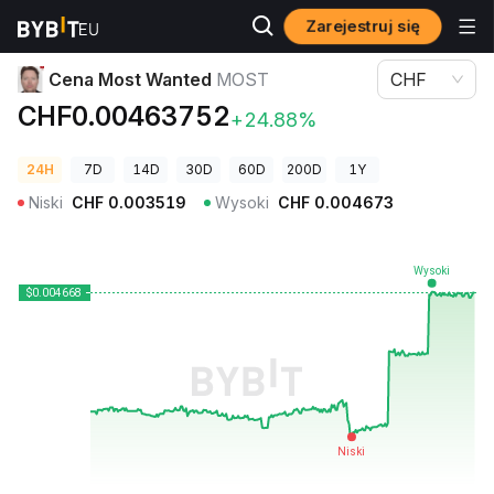
Zarejestruj się
Ceny kryptowalut
Cena Most Wanted MOST
Cena Most Wanted
MOST
CHF
CHF0.00463752
+24.88%
24H
7D
14D
30D
60D
200D
1Y
Niski
CHF
0.003519
Wysoki
CHF
0.004673