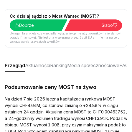
Co dzisiaj sądzisz o Most Wanted (MOST)?
Dobrze
Słabo
Uwaga: Ta ankieta odzwierciedla wyłącznie opinie użytkowników i nie stanowi
porady finansowej. Nie jest ona wspierana przez Bybit EU ani nie ma na celu
wskazywania przyszłych wyników.
Przegląd
Aktualności
Ranking
Media społecznościowe
FAQ
Podsumowanie ceny MOST na żywo
Na dzień 7 sie 2026 łączna kapitalizacja rynkowa MOST
wynosi CHF4.64M, co stanowi zmianę o +24.88% w ciągu
ostatnich 24 godzin. Aktualna cena MOST to CHF0.00463752,
a 24-godzinny wolumen tradingu wynosi CHF13.91K. Podaż w
obiegu MOST wynosi 1.00B, przy czym maksymalna podaż to
1.00B. Pod względem kapitalizacji rynkowej MOST zajmuje