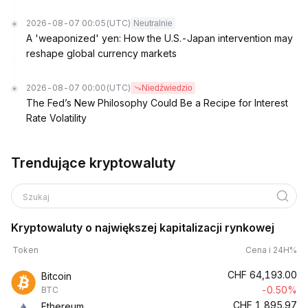
2026-08-07 00:05
(UTC)
Neutralnie
A 'weaponized' yen: How the U.S.-Japan intervention may
reshape global currency markets
2026-08-07 00:00
(UTC)
Niedźwiedzio
The Fed’s New Philosophy Could Be a Recipe for Interest
Rate Volatility
Trendujące kryptowaluty
Szukaj
Kryptowaluty o największej kapitalizacji rynkowej
Token
Cena i 24H%
CHF
64,193.00
Bitcoin
-0.50%
BTC
CHF
1,895.97
Ethereum