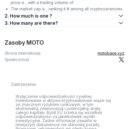
price is , with a trading volume of .
The market cap is , ranking it # among all cryptocurrencies.
2. How much is one ?
3. How many are there?
Zasoby MOTO
Strona internetowa
motobase.xyz
Społeczność
Zastrzeżenie
Wyłączenie odpowiedzialności cywilnej
Inwestowanie w aktywa kryptowalutowe wiąże się
ze znacznym ryzykiem rynkowym, w tym
ekstremalną zmiennością i potencjalną utratą
całego kapitału. Bybit EU zrzeka się wszelkiej
odpowiedzialności za jakiekolwiek wyniki
inwestycyjne. Żadne informacje zawarte w
niniejszym dokumencie nie stanowią porady
finansowej, rekomendacji ani oferty kupna,