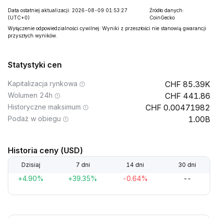
Data ostatniej aktualizacji: 2026-08-09 01:53:27
Źródło danych:
(UTC+0)
CoinGecko
Wyłączenie odpowiedzialności cywilnej: Wyniki z przeszłości nie stanowią gwarancji
przyszłych wyników.
Statystyki cen
Kapitalizacja rynkowa
85.39K
Wolumen 24h
441.86
Historyczne maksimum
0.00471982
Podaż w obiegu
1.00B
Historia ceny (USD)
Dzisiaj
7 dni
14 dni
30 dni
+4.90%
+39.35%
-0.64%
--