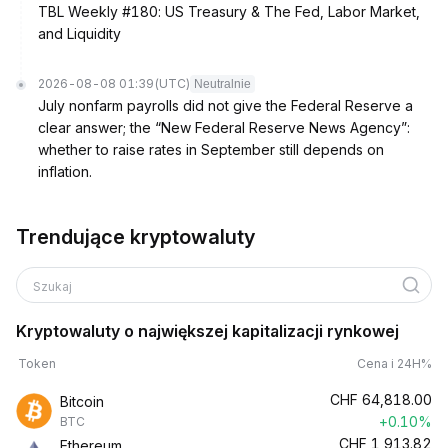
TBL Weekly #180: US Treasury & The Fed, Labor Market,
and Liquidity
2026-08-08 01:39
(UTC)
Neutralnie
July nonfarm payrolls did not give the Federal Reserve a
clear answer; the “New Federal Reserve News Agency”:
whether to raise rates in September still depends on
inflation.
Trendujące kryptowaluty
Szukaj
Kryptowaluty o największej kapitalizacji rynkowej
Token
Cena i 24H%
CHF
64,818.00
Bitcoin
+0.10%
BTC
CHF
1,913.82
Ethereum