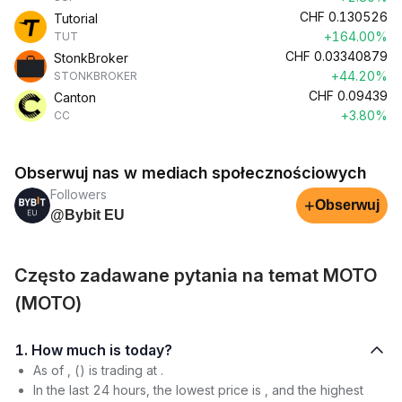
CHF
0.130526
Tutorial
+164.00%
TUT
CHF
0.03340879
StonkBroker
+44.20%
STONKBROKER
CHF
0.09439
Canton
+3.80%
CC
Obserwuj nas w mediach społecznościowych
Followers
+
Obserwuj
@Bybit EU
Często zadawane pytania na temat MOTO
(MOTO)
1. How much is today?
As of , () is trading at .
In the last 24 hours, the lowest price is , and the highest