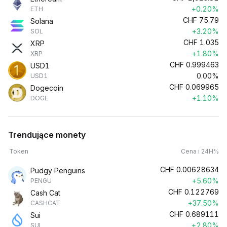
+0.20%
ETH
CHF
75.79
Solana
+3.20%
SOL
CHF
1.035
XRP
+1.80%
XRP
CHF
0.999463
USD1
0.00%
USD1
CHF
0.069965
Dogecoin
+1.10%
DOGE
Trendujące monety
Token
Cena i 24H%
CHF
0.00628634
Pudgy Penguins
+5.60%
PENGU
CHF
0.122769
Cash Cat
+37.50%
CASHCAT
CHF
0.689111
Sui
+2.80%
SUI