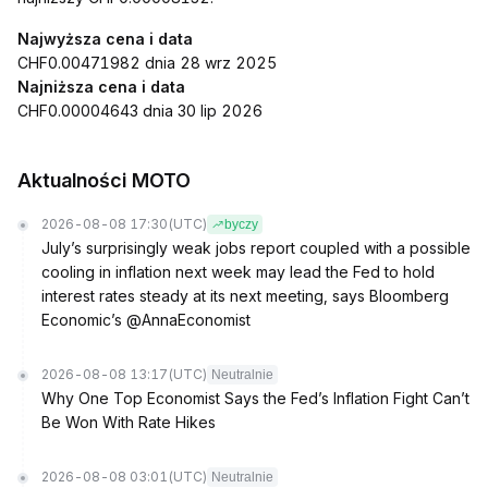
Najwyższa cena i data
CHF0.00471982 dnia 28 wrz 2025
Najniższa cena i data
CHF0.00004643 dnia 30 lip 2026
Aktualności MOTO
2026-08-08 17:30
(UTC)
byczy
July’s surprisingly weak jobs report coupled with a possible
cooling in inflation next week may lead the Fed to hold
interest rates steady at its next meeting, says Bloomberg
Economic’s @AnnaEconomist
2026-08-08 13:17
(UTC)
Neutralnie
Why One Top Economist Says the Fed’s Inflation Fight Can’t
Be Won With Rate Hikes
2026-08-08 03:01
(UTC)
Neutralnie