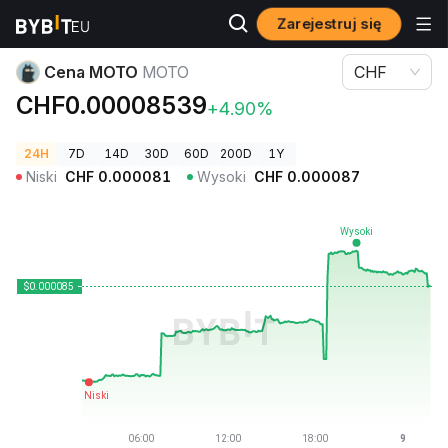
Zarejestruj się
Ceny kryptowalut
Cena MOTO MOTO
Cena MOTO
MOTO
CHF
CHF0.00008539
+4.90%
24H
7D
14D
30D
60D
200D
1Y
Niski
CHF
0.000081
Wysoki
CHF
0.000087