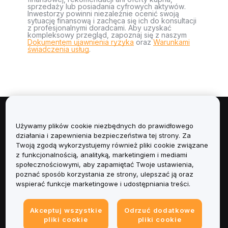
sprzedaży lub posiadania cyfrowych aktywów.
Inwestorzy powinni niezależnie ocenić swoją
sytuację finansową i zachęca się ich do konsultacji
z profesjonalnymi doradcami. Aby uzyskać
kompleksowy przegląd, zapoznaj się z naszym
Dokumentem ujawnienia ryzyka
oraz
Warunkami
świadczenia usług
.
Informacje
Używamy plików cookie niezbędnych do prawidłowego
działania i zapewnienia bezpieczeństwa tej strony. Za
Usługi
Twoją zgodą wykorzystujemy również pliki cookie związane
z funkcjonalnością, analityką, marketingiem i mediami
społecznościowymi, aby zapamiętać Twoje ustawienia,
Obsługa Klienta
poznać sposób korzystania ze strony, ulepszać ją oraz
wspierać funkcje marketingowe i udostępniania treści.
Produkty
Akceptuj wszystkie
Odrzuć dodatkowe
Informacje prawne
pliki cookie
pliki cookie