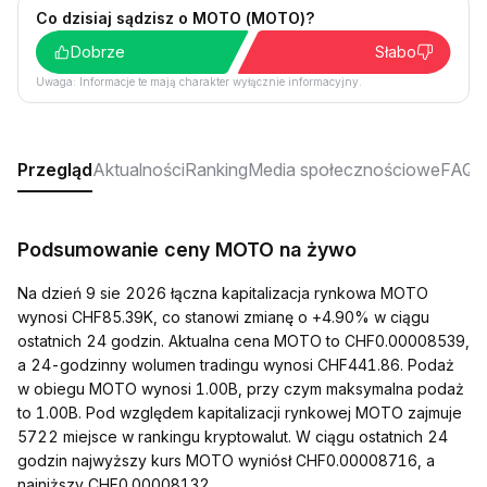
Co dzisiaj sądzisz o MOTO (MOTO)?
Dobrze
Słabo
Uwaga: Informacje te mają charakter wyłącznie informacyjny.
Przegląd
Aktualności
Ranking
Media społecznościowe
FAQ
Podsumowanie ceny MOTO na żywo
Na dzień 9 sie 2026 łączna kapitalizacja rynkowa MOTO
wynosi CHF85.39K, co stanowi zmianę o +4.90% w ciągu
ostatnich 24 godzin. Aktualna cena MOTO to CHF0.00008539,
a 24-godzinny wolumen tradingu wynosi CHF441.86. Podaż
w obiegu MOTO wynosi 1.00B, przy czym maksymalna podaż
to 1.00B. Pod względem kapitalizacji rynkowej MOTO zajmuje
5722 miejsce w rankingu kryptowalut. W ciągu ostatnich 24
godzin najwyższy kurs MOTO wyniósł CHF0.00008716, a
najniższy CHF0.00008132.