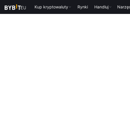
Kup kryptowaluty
Rynki
Handluj
Narzę