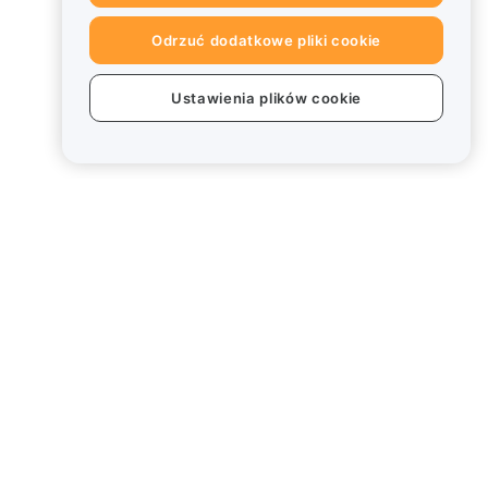
Odrzuć dodatkowe pliki cookie
Ustawienia plików cookie
Informacje prawne
Polityka dotycząca konfliktu
interesów
Podsumowanie polityki
powiernictwa i zarządzania
Informacje ESG
Biuletyny informacyjne
kryptoaktywów