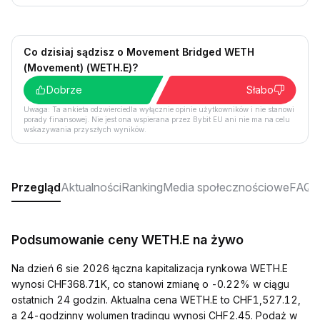
Co dzisiaj sądzisz o Movement Bridged WETH
(Movement) (WETH.E)?
Dobrze
Słabo
Uwaga: Ta ankieta odzwierciedla wyłącznie opinie użytkowników i nie stanowi
porady finansowej. Nie jest ona wspierana przez Bybit EU ani nie ma na celu
wskazywania przyszłych wyników.
Przegląd
Aktualności
Ranking
Media społecznościowe
FAQ
Podsumowanie ceny WETH.E na żywo
Na dzień 6 sie 2026 łączna kapitalizacja rynkowa WETH.E
wynosi CHF368.71K, co stanowi zmianę o -0.22% w ciągu
ostatnich 24 godzin. Aktualna cena WETH.E to CHF1,527.12,
a 24-godzinny wolumen tradingu wynosi CHF2.45. Podaż w