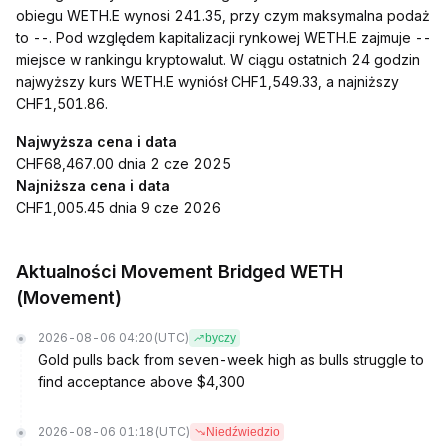
obiegu WETH.E wynosi 241.35, przy czym maksymalna podaż
to --. Pod względem kapitalizacji rynkowej WETH.E zajmuje --
miejsce w rankingu kryptowalut. W ciągu ostatnich 24 godzin
najwyższy kurs WETH.E wyniósł CHF1,549.33, a najniższy
CHF1,501.86.
Najwyższa cena i data
CHF68,467.00 dnia 2 cze 2025
Najniższa cena i data
CHF1,005.45 dnia 9 cze 2026
Aktualności Movement Bridged WETH
(Movement)
2026-08-06 04:20
(UTC)
byczy
Gold pulls back from seven-week high as bulls struggle to
find acceptance above $4,300
2026-08-06 01:18
(UTC)
Niedźwiedzio