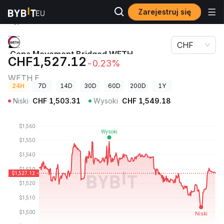
Zarejestruj się
Ceny
Cena Movement Bridged WETH (Movement)
kryptowalut
WETH.E
CHF
Cena Movement Bridged WETH
CHF1,527.12
-0.23%
(Movement)
WETH.E
24H
7D
14D
30D
60D
200D
1Y
Niski
CHF
1,503.31
Wysoki
CHF
1,549.18