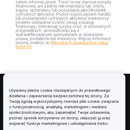
celom informacyjnym. Treść ta nie stanowi porady
finansowej ani żadnej rekomendacji lub oferty
kupna, sprzedaży lub posiadania jakichkolwiek
cyfrowych aktywów. Przed rozpoczęciem handlu
lub posiadaniem cyfrowych aktywów inwestorzy
powinni dokładnie ocenić swoją sytuację
finansową i tolerancję ryzyka oraz, w stosownych
przypadkach, skonsultować się z
wykwalifikowanymi specjalistami w dziedzinie
prawa, podatków lub inwestycji. Więcej informacji
można znaleźć w
Warunkach świadczenia usług
Bybit EU
.
Informacje
Używamy plików cookie niezbędnych do prawidłowego
działania i zapewnienia bezpieczeństwa tej strony. Za
Usługi
Twoją zgodą wykorzystujemy również pliki cookie związane
z funkcjonalnością, analityką, marketingiem i mediami
społecznościowymi, aby zapamiętać Twoje ustawienia,
Obsługa Klienta
poznać sposób korzystania ze strony, ulepszać ją oraz
wspierać funkcje marketingowe i udostępniania treści.
Produkty