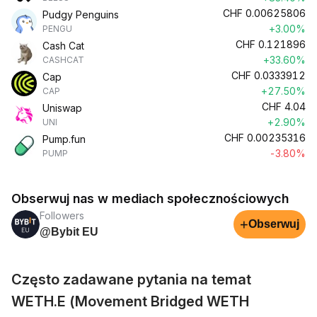
CHF
0.00625806
Pudgy Penguins
+3.00%
PENGU
CHF
0.121896
Cash Cat
+33.60%
CASHCAT
CHF
0.0333912
Cap
+27.50%
CAP
CHF
4.04
Uniswap
+2.90%
UNI
CHF
0.00235316
Pump.fun
-3.80%
PUMP
Obserwuj nas w mediach społecznościowych
Followers
+
Obserwuj
@Bybit EU
Często zadawane pytania na temat
WETH.E (Movement Bridged WETH