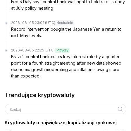
Fed's Daly says central bank was right to hold rates steady
at July policy meeting
2026-08-05 23:01
(UTC)
Neutralnie
Record intervention bought the Japanese Yen a return to
mid-May levels.
2026-08-05 22:25
(UTC)
byczy
Brazil’s central bank cut its key interest rate by a quarter
point for a fourth straight meeting after new data showed
economic growth moderating and inflation slowing more
than expected.
Trendujące kryptowaluty
Szukaj
Kryptowaluty o największej kapitalizacji rynkowej