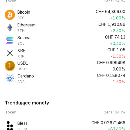
Token
Cena i 24H%
CHF
64,809.00
Bitcoin
+1.00%
BTC
CHF
1,910.86
Ethereum
+2.30%
ETH
CHF
74.13
Solana
+0.40%
SOL
CHF
1.05
XRP
-1.50%
XRP
CHF
0.999498
USD1
0.00%
USD1
CHF
0.188074
Cardano
-1.30%
ADA
Trendujące monety
Token
Cena i 24H%
CHF
0.02671466
Bless
+83.40%
BLESS