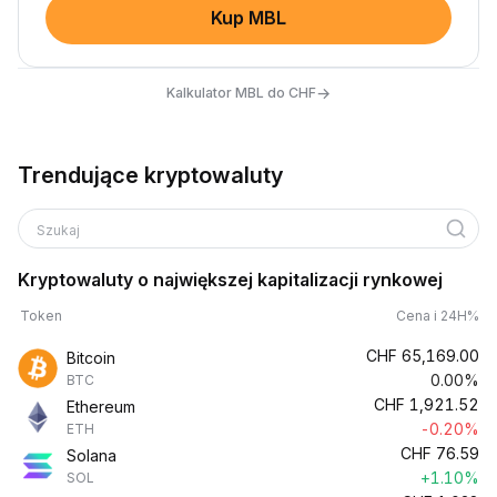
Kup MBL
→
Kalkulator MBL do CHF
Trendujące kryptowaluty
Szukaj
Kryptowaluty o największej kapitalizacji rynkowej
Token
Cena i 24H%
CHF
65,169.00
Bitcoin
0.00%
BTC
CHF
1,921.52
Ethereum
-0.20%
ETH
CHF
76.59
Solana
+1.10%
SOL