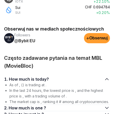
+22.10%
IOTX
CHF
0.694784
Sui
+0.20%
SUI
Obserwuj nas w mediach społecznościowych
Followers
+
Obserwuj
@Bybit EU
Często zadawane pytania na temat MBL
(MovieBloc)
1. How much is today?
As of , () is trading at .
In the last 24 hours, the lowest price is , and the highest
price is , with a trading volume of .
The market cap is , ranking it # among all cryptocurrencies.
2. How much is one ?