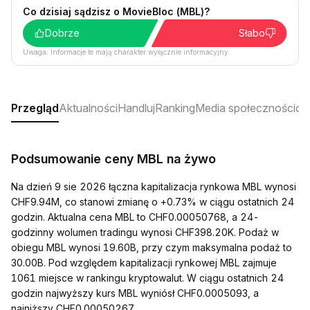
Co dzisiaj sądzisz o MovieBloc (MBL)?
Dobrze
Słabo
Uwaga: Informacje te mają charakter wyłącznie informacyjny.
Przegląd
Aktualności
Handluj
Ranking
Media społecznościo
Podsumowanie ceny MBL na żywo
Na dzień 9 sie 2026 łączna kapitalizacja rynkowa MBL wynosi
CHF9.94M, co stanowi zmianę o +0.73% w ciągu ostatnich 24
godzin. Aktualna cena MBL to CHF0.00050768, a 24-
godzinny wolumen tradingu wynosi CHF398.20K. Podaż w
obiegu MBL wynosi 19.60B, przy czym maksymalna podaż to
30.00B. Pod względem kapitalizacji rynkowej MBL zajmuje
1061 miejsce w rankingu kryptowalut. W ciągu ostatnich 24
godzin najwyższy kurs MBL wyniósł CHF0.0005093, a
najniższy CHF0.00050267.