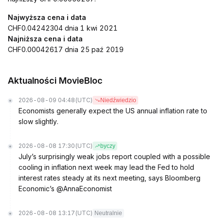
Najwyższa cena i data
CHF0.04242304 dnia 1 kwi 2021
Najniższa cena i data
CHF0.00042617 dnia 25 paź 2019
Aktualności MovieBloc
2026-08-09 04:48
(UTC)
Niedźwiedzio
Economists generally expect the US annual inflation rate to
slow slightly.
2026-08-08 17:30
(UTC)
byczy
July’s surprisingly weak jobs report coupled with a possible
cooling in inflation next week may lead the Fed to hold
interest rates steady at its next meeting, says Bloomberg
Economic’s @AnnaEconomist
2026-08-08 13:17
(UTC)
Neutralnie