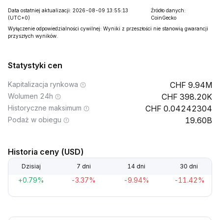
Data ostatniej aktualizacji: 2026-08-09 13:55:13
Źródło danych:
(UTC+0)
CoinGecko
Wyłączenie odpowiedzialności cywilnej: Wyniki z przeszłości nie stanowią gwarancji
przyszłych wyników.
Statystyki cen
Kapitalizacja rynkowa
9.94M
Wolumen 24h
398.20K
Historyczne maksimum
0.04242304
Podaż w obiegu
19.60B
Historia ceny (USD)
Dzisiaj
7 dni
14 dni
30 dni
+0.79%
-3.37%
-9.94%
-11.42%