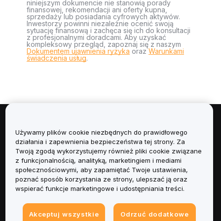
niniejszym dokumencie nie stanowią porady
finansowej, rekomendacji ani oferty kupna,
sprzedaży lub posiadania cyfrowych aktywów.
Inwestorzy powinni niezależnie ocenić swoją
sytuację finansową i zachęca się ich do konsultacji
z profesjonalnymi doradcami. Aby uzyskać
kompleksowy przegląd, zapoznaj się z naszym
Dokumentem ujawnienia ryzyka
oraz
Warunkami
świadczenia usług
.
Informacje
Używamy plików cookie niezbędnych do prawidłowego
działania i zapewnienia bezpieczeństwa tej strony. Za
Usługi
Twoją zgodą wykorzystujemy również pliki cookie związane
z funkcjonalnością, analityką, marketingiem i mediami
społecznościowymi, aby zapamiętać Twoje ustawienia,
Obsługa Klienta
poznać sposób korzystania ze strony, ulepszać ją oraz
wspierać funkcje marketingowe i udostępniania treści.
Produkty
Akceptuj wszystkie
Odrzuć dodatkowe