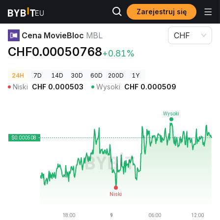
Zarejestruj się
Ceny kryptowalut
Cena MovieBloc MBL
Cena MovieBloc
MBL
CHF
CHF0.00050768
+0.81%
24H
7D
14D
30D
60D
200D
1Y
Niski
CHF
0.000503
Wysoki
CHF
0.000509