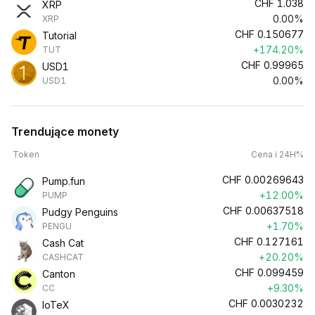
CHF
1.038
XRP
0.00%
XRP
CHF
0.150677
Tutorial
+174.20%
TUT
CHF
0.99965
USD1
0.00%
USD1
Trendujące monety
Token
Cena i 24H%
CHF
0.00269643
Pump.fun
+12.00%
PUMP
CHF
0.00637518
Pudgy Penguins
+1.70%
PENGU
CHF
0.127161
Cash Cat
+20.20%
CASHCAT
CHF
0.099459
Canton
+9.30%
CC
CHF
0.0030232
IoTeX