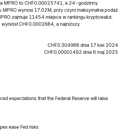
cena MPRO to CHF0.00025741, a 24-godzinny
gu MPRO wynosi 17.02M, przy czym maksymalna podaż
MPRO zajmuje 11454 miejsce w rankingu kryptowalut.
O wyniósł CHF0.0002684, a najniższy
CHF0.304968 dnia 17 kwi 2024
CHF0.00001492 dnia 6 maj 2025
duced expectations that the Federal Reserve will raise
pes ease Fed risks