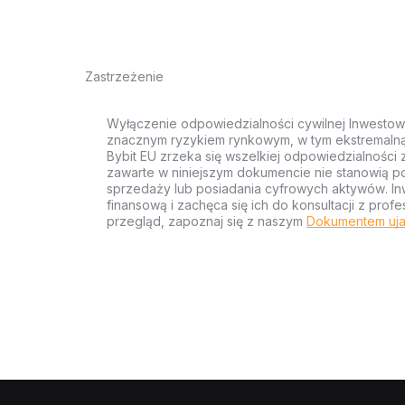
Zastrzeżenie
Wyłączenie odpowiedzialności cywilnej Inwestow
znacznym ryzykiem rynkowym, w tym ekstremalną z
Bybit EU zrzeka się wszelkiej odpowiedzialności 
zawarte w niniejszym dokumencie nie stanowią po
sprzedaży lub posiadania cyfrowych aktywów. Inw
finansową i zachęca się ich do konsultacji z pr
przegląd, zapoznaj się z naszym
Dokumentem uja