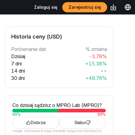
Zarejestruj się
Zaloguj się
Historia ceny (USD)
Porównanie dat
% zmiana
Dzisiaj
-3.78%
7 dni
+15.38%
14 dni
--
30 dni
+49.76%
Co dzisiaj sądzisz o MPRO Lab (MPRO)?
50
%
50
%
Dobrze
Słabo
Uwaga: Informacje te mają charakter wyłącznie informacyjny.