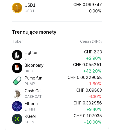
CHF
0.999747
USD1
0.00%
USD1
Trendujące monety
Token
Cena i 24H%
CHF
2.33
Lighter
+2.90%
LIT
CHF
0.055251
Biconomy
+42.20%
BICO
CHF
0.00229058
Pump.fun
-1.60%
PUMP
CHF
0.09863
Cash Cat
-6.30%
CASHCAT
CHF
0.382956
Ether.fi
+9.40%
ETHFI
CHF
0.197035
KGeN
+10.00%
KGEN