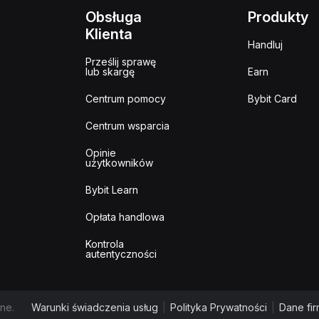
Obsługa
Produkty
Klienta
Handluj
Prześlij sprawę
lub skargę
Earn
Centrum pomocy
Bybit Card
Centrum wsparcia
Opinie
użytkowników
Bybit Learn
Opłata handlowa
Kontrola
autentyczności
ne.
Warunki świadczenia usług
|
Polityka Prywatności
|
Dane fi