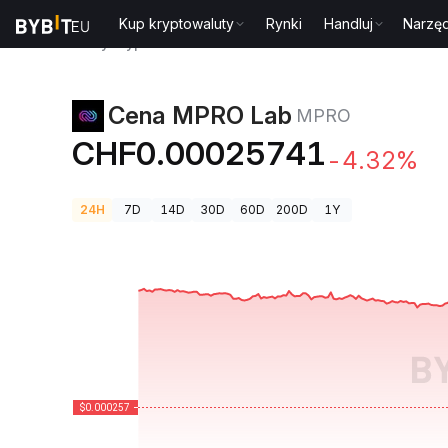
Kup kryptowaluty
Rynki
Handluj
Narzęd
Ceny kryptowalut
Cena MPRO Lab MPRO
Cena MPRO Lab
MPRO
CHF0.00025741
-4.32%
24H
7D
14D
30D
60D
200D
1Y