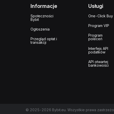
Informacje
Usługi
Społeczności
One-Click Buy
Bybit
Program VIP
Ogłoszenia
Program
Przegląd opłat i
poleceń
transakcji
Interfejs API
podatków
API otwartej
bankowości
© 2025-2026 Bybit.eu. Wszystkie prawa zastrzeżo