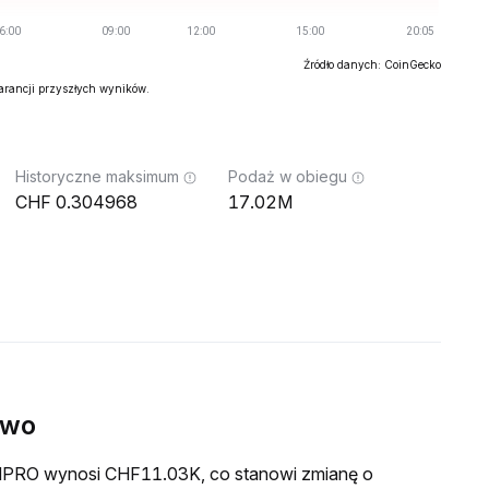
Źródło danych: CoinGecko
warancji przyszłych wyników.
Historyczne maksimum
Podaż w obiegu
0.304968
17.02M
ywo
a MPRO wynosi CHF11.03K, co stanowi zmianę o