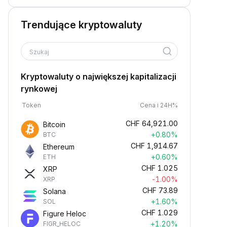
Trendujące kryptowaluty
Szukaj
Kryptowaluty o największej kapitalizacji
rynkowej
Token
Cena i 24H%
CHF
64,921.00
Bitcoin
+0.80%
BTC
CHF
1,914.67
Ethereum
+0.60%
ETH
CHF
1.025
XRP
-1.00%
XRP
CHF
73.89
Solana
+1.60%
SOL
CHF
1.029
Figure Heloc
+1.20%
FIGR_HELOC