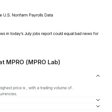
e U.S. Nonfarm Payrolls Data
s in today’s July jobs report could equal bad news for
mat MPRO (MPRO Lab)
highest price is , with a trading volume of .
urrencies.