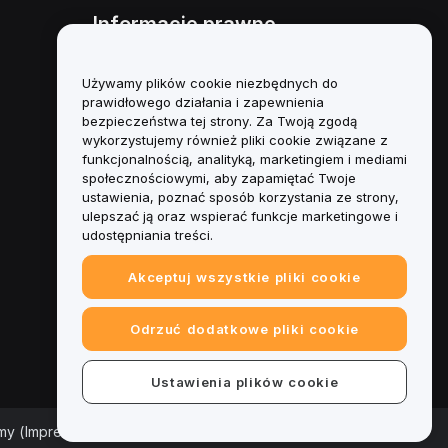
Informacje prawne
Polityka dotycząca konfliktu
interesów
Używamy plików cookie niezbędnych do
prawidłowego działania i zapewnienia
Podsumowanie polityki
bezpieczeństwa tej strony. Za Twoją zgodą
powiernictwa i zarządzania
wykorzystujemy również pliki cookie związane z
funkcjonalnością, analityką, marketingiem i mediami
Informacje ESG
społecznościowymi, aby zapamiętać Twoje
ustawienia, poznać sposób korzystania ze strony,
Biuletyny informacyjne
ulepszać ją oraz wspierać funkcje marketingowe i
kryptoaktywów
udostępniania treści.
Akceptuj wszystkie pliki cookie
Odrzuć dodatkowe pliki cookie
Ustawienia plików cookie
rmy (Impressum)
|
Centrum preferencji plików cookie