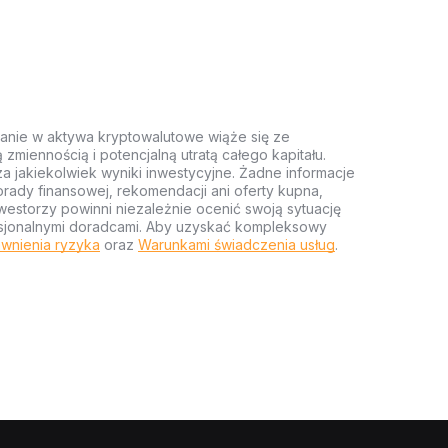
anie w aktywa kryptowalutowe wiąże się ze
miennością i potencjalną utratą całego kapitału.
za jakiekolwiek wyniki inwestycyjne. Żadne informacje
rady finansowej, rekomendacji ani oferty kupna,
estorzy powinni niezależnie ocenić swoją sytuację
ofesjonalnymi doradcami. Aby uzyskać kompleksowy
wnienia ryzyka
oraz
Warunkami świadczenia usług
.