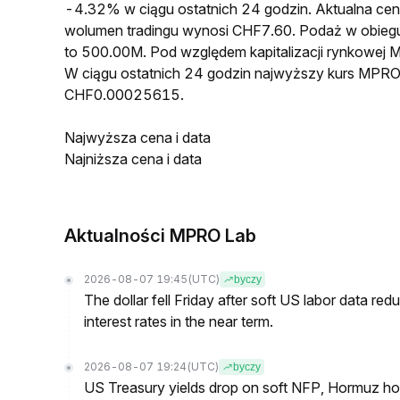
-4.32% w ciągu ostatnich 24 godzin. Aktualna 
wolumen tradingu wynosi CHF7.60. Podaż w obie
to 500.00M. Pod względem kapitalizacji rynkowej 
W ciągu ostatnich 24 godzin najwyższy kurs MPR
CHF0.00025615.
Najwyższa cena i data
Najniższa cena i data
Aktualności MPRO Lab
2026-08-07 19:45
(UTC)
byczy
The dollar fell Friday after soft US labor data re
interest rates in the near term.
2026-08-07 19:24
(UTC)
byczy
US Treasury yields drop on soft NFP, Hormuz ho