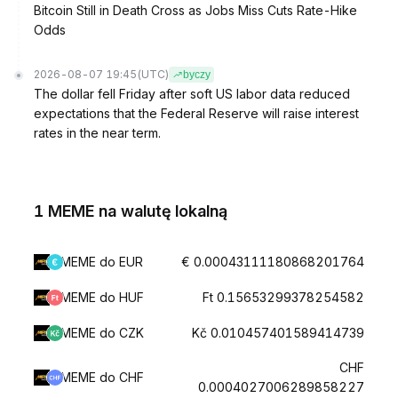
Bitcoin Still in Death Cross as Jobs Miss Cuts Rate-Hike
Odds
2026-08-07 19:45
(UTC)
byczy
The dollar fell Friday after soft US labor data reduced
expectations that the Federal Reserve will raise interest
rates in the near term.
1 MEME na walutę lokalną
MEME do EUR
€ 0.00043111180868201764
MEME do HUF
Ft 0.15653299378254582
MEME do CZK
Kč 0.010457401589414739
CHF
MEME do CHF
0.0004027006289858227