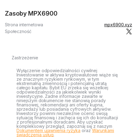
Zasoby MPX6900
Strona internetowa
mpx6900.xyz
Społeczność
Zastrzeżenie
Wyłączenie odpowiedzialności cywilnej
Inwestowanie w aktywa kryptowalutowe wiąże się
ze znacznym ryzykiem rynkowym, w tym
ekstremalną zmiennością i potencjalną utratą
całego kapitału. Bybit EU zrzeka się wszelkiej
odpowiedzialności za jakiekolwiek wyniki
inwestycyjne. Żadne informacje zawarte w
niniejszym dokumencie nie stanowią porady
finansowej, rekomendacji ani oferty kupna,
sprzedaży lub posiadania cyfrowych aktywów.
Inwestorzy powinni niezależnie ocenić swoją
sytuację finansową i zachęca się ich do konsultacji
z profesjonalnymi doradcami. Aby uzyskać
kompleksowy przegląd, zapoznaj się z naszym
Dokumentem ujawnienia ryzyka
oraz
Warunkami
świadczenia usług
.