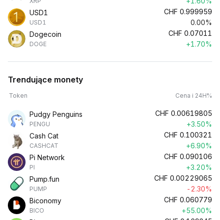
+1.60%
XRP
CHF
0.999959
USD1
0.00%
USD1
CHF
0.07011
Dogecoin
+1.70%
DOGE
Trendujące monety
Token
Cena i 24H%
CHF
0.00619805
Pudgy Penguins
+3.50%
PENGU
CHF
0.100321
Cash Cat
+6.90%
CASHCAT
CHF
0.090106
Pi Network
+3.20%
PI
CHF
0.00229065
Pump.fun
-2.30%
PUMP
CHF
0.060779
Biconomy
+55.00%
BICO