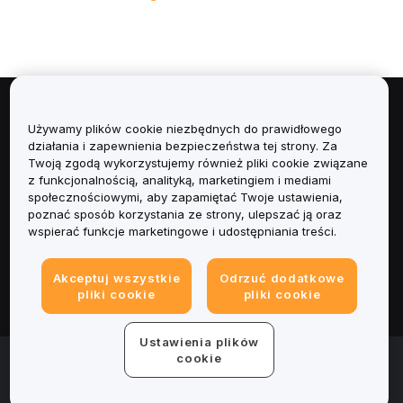
Informacje
Używamy plików cookie niezbędnych do prawidłowego
działania i zapewnienia bezpieczeństwa tej strony. Za
Usługi
Twoją zgodą wykorzystujemy również pliki cookie związane
z funkcjonalnością, analityką, marketingiem i mediami
społecznościowymi, aby zapamiętać Twoje ustawienia,
Obsługa Klienta
poznać sposób korzystania ze strony, ulepszać ją oraz
wspierać funkcje marketingowe i udostępniania treści.
Produkty
Akceptuj wszystkie
Odrzuć dodatkowe
Informacje prawne
pliki cookie
pliki cookie
Ustawienia plików
© 2025-2026 Bybit.eu. Wszystkie prawa zastrzeżone.
cookie
Warunki świadczenia usług
|
Polityka Prywatności
|
Dane
firmy (Impressum)
|
Centrum preferencji plików cookie