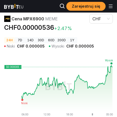
Zarejestruj się
Ceny kryptowalut
Cena MPX6900 MEME
Cena MPX6900
MEME
CHF
CHF0.00000536
+2.47%
24H
7D
14D
30D
60D
200D
1Y
Niski
CHF
0.000005
Wysoki
CHF
0.000005