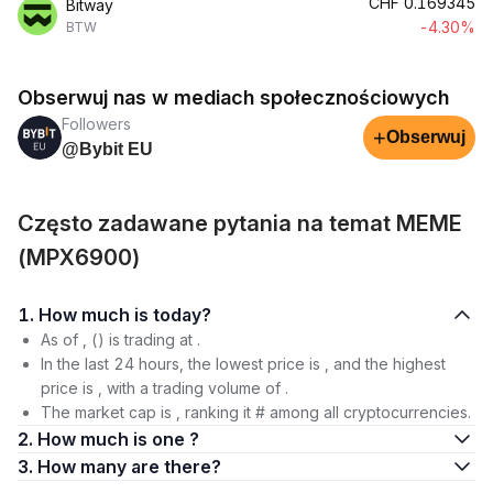
CHF
0.169345
Bitway
-4.30%
BTW
Obserwuj nas w mediach społecznościowych
Followers
+
Obserwuj
@Bybit EU
Często zadawane pytania na temat MEME
(MPX6900)
1. How much is today?
As of , () is trading at .
In the last 24 hours, the lowest price is , and the highest
price is , with a trading volume of .
The market cap is , ranking it # among all cryptocurrencies.
2. How much is one ?
3. How many are there?