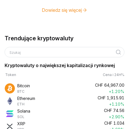
Dowiedz się więcej
Trendujące kryptowaluty
Szukaj
Kryptowaluty o największej kapitalizacji rynkowej
Token
Cena i 24H%
CHF
64,967.00
Bitcoin
+1.20%
BTC
CHF
1,915.91
Ethereum
+1.10%
ETH
CHF
74.56
Solana
+2.90%
SOL
CHF
1.034
XRP