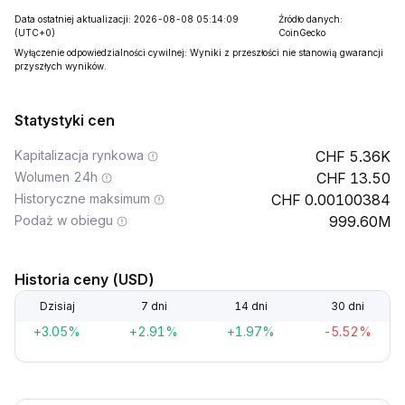
Data ostatniej aktualizacji: 2026-08-08 05:14:09
Źródło danych:
(UTC+0)
CoinGecko
Wyłączenie odpowiedzialności cywilnej: Wyniki z przeszłości nie stanowią gwarancji
przyszłych wyników.
Statystyki cen
Kapitalizacja rynkowa
5.36K
Wolumen 24h
13.50
Historyczne maksimum
0.00100384
Podaż w obiegu
999.60M
Historia ceny (USD)
Dzisiaj
7 dni
14 dni
30 dni
+3.05%
+2.91%
+1.97%
-5.52%