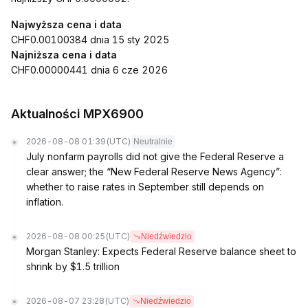
Najwyższa cena i data
CHF0.00100384 dnia 15 sty 2025
Najniższa cena i data
CHF0.00000441 dnia 6 cze 2026
Aktualności MPX6900
2026-08-08 01:39
(UTC)
Neutralnie
July nonfarm payrolls did not give the Federal Reserve a
clear answer; the “New Federal Reserve News Agency”:
whether to raise rates in September still depends on
inflation.
2026-08-08 00:25
(UTC)
Niedźwiedzio
Morgan Stanley: Expects Federal Reserve balance sheet to
shrink by $1.5 trillion
2026-08-07 23:28
(UTC)
Niedźwiedzio